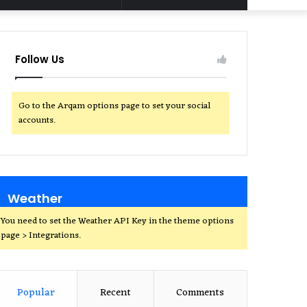
for
Follow Us
Go to the Arqam options page to set your social
accounts.
Weather
You need to set the Weather API Key in the theme options
page > Integrations.
Popular
Recent
Comments