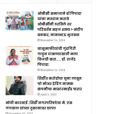
ओबीसी समाजाने डॉ पिपाडा
यांना मतदान करावे
ओबीसींनी ठरविले तर
परिवर्तन सहज शक्य !-संदीप
बनकर, नानाभाऊ भुजबळ
November 16, 2024
वाळूमाफीयांची गुंडगिरी
गाडून टाकण्यासाठी मला
विजयी करा….. डॉ. राजेंद्र
पिपाडा.
November 16, 2024
शिर्डीत करोडोंचा चुना लावून
ग्रो मोअर ट्रेडिंग नामक
कंपनीचा मास्टरमाईंड फरार
April 1, 2025
मोठी कारवाई..शिर्डी नगरपरिषदेचा मे. एस
गंगवाल यांच्या दुकानावर छापा!
December 20, 2023