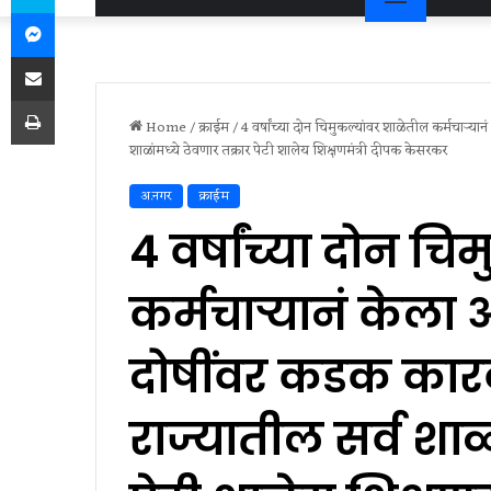
Messenger
Share via Email
Print
Home
/
क्राईम
/
4 वर्षांच्या दोन चिमुकल्यांवर शाळेतील कर्मचाऱ्य
शाळांमध्ये ठेवणार तक्रार पेटी शालेय शिक्षणमंत्री दीपक केसरकर
अ.नगर
क्राईम
4 वर्षांच्या दोन च
कर्मचाऱ्यानं केला 
दोषींवर कडक कार
राज्यातील सर्व शाळ