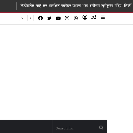
गेत नव्हे तर आरक्षित जागेवर उभारा भव्य श्रीराम-श्रीकृष्ण मंदिर! शिर्डी ग्रामस्थांचे साई संस्थ.
Facebook
Twitter
YouTube
Instagram
WhatsApp
Log
Random
Sidebar
In
Article
Search