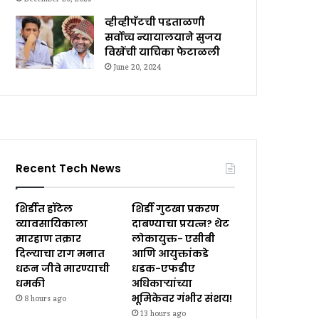
व्हीव्हीपॅटची पडताळणी
सर्वोच्च न्यायालयाने सुजय
विखेंची याचिका फेटाळली
June 20, 2024
Recent Tech News
शिर्डीत हॉटेल
शिर्डी गुटखा प्रकरण
व्यावसायिकाला
दाबण्याचा प्रयत्न? थेट
मारहाण तक्रार
लोकायुक्त- एसीबी
दिल्याचा राग मनात
आणि आयुक्तांकडे
धरून जीवे मारण्याची
धडक-एफडीए
धमकी
अधिकाऱ्यांच्या
भूमिकेवर गंभीर संशय!
8 hours ago
13 hours ago