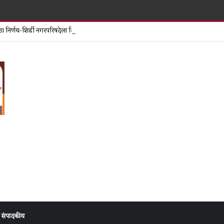
अयोध्या रामम
मोठा निर्णय-शिर्डी नगरपरिषदेला मिळाला परिविक्षाधीन मुख्याधिकारी!
संपादकीय