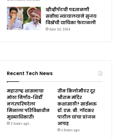
व्हीव्हीपॅटची पडताळणी
सर्वोच्च न्यायालयाने सुजय
विखेंची याचिका फेटाळली
June 20, 2024
Recent Tech News
महाराष्ट्र शासनाचा
तीन किलोमीटर दूर
मोठा निर्णय-शिर्डी
श्रीराम मंदिर
नगरपरिषदेला
कशासाठी? साईभक्त
मिळाला परिविक्षाधीन
डॉ. एस. बी. गोंदकर
मुख्याधिकारी!
पाटील यांचा प्रांजळ
आग्रह
5 hours ago
6 hours ago