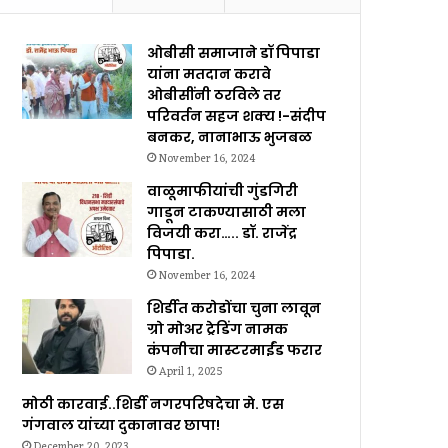
ओबीसी समाजाने डॉ पिपाडा
यांना मतदान करावे
ओबीसींनी ठरविले तर
परिवर्तन सहज शक्य !-संदीप
बनकर, नानाभाऊ भुजबळ
November 16, 2024
वाळूमाफीयांची गुंडगिरी
गाडून टाकण्यासाठी मला
विजयी करा….. डॉ. राजेंद्र
पिपाडा.
November 16, 2024
शिर्डीत करोडोंचा चुना लावून
ग्रो मोअर ट्रेडिंग नामक
कंपनीचा मास्टरमाईंड फरार
April 1, 2025
मोठी कारवाई..शिर्डी नगरपरिषदेचा मे. एस
गंगवाल यांच्या दुकानावर छापा!
December 20, 2023