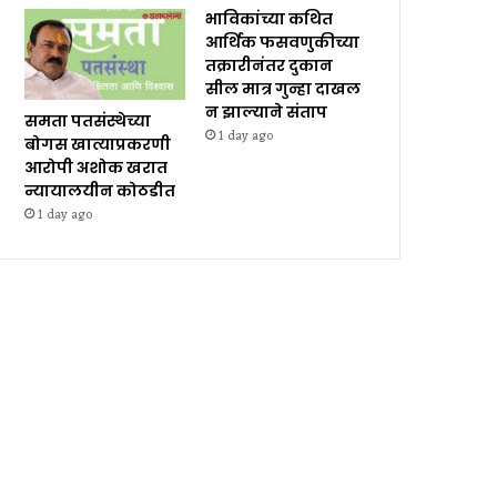
भाविकांच्या कथित
आर्थिक फसवणुकीच्या
तक्रारीनंतर दुकान
सील मात्र गुन्हा दाखल
न झाल्याने संताप
समता पतसंस्थेच्या
1 day ago
बोगस खात्याप्रकरणी
आरोपी अशोक खरात
न्यायालयीन कोठडीत
1 day ago