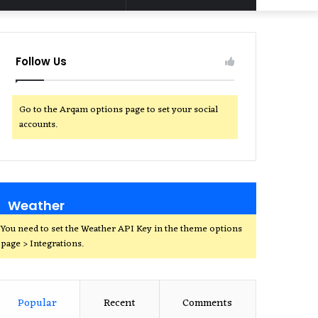
for
Follow Us
Go to the Arqam options page to set your social
accounts.
Weather
You need to set the Weather API Key in the theme options
page > Integrations.
Popular
Recent
Comments