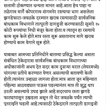
सलामी ठोकण्यात धन्यता मानत आहे.आता हेच पाहा ना
तळेगाव मार्गे कोपरगाव-संगमनेर रस्त्याचा भाग असलेला
झगडेफाटा-जवळके दरम्यान खराब रस्त्यासाठी सार्वजनिक
बांधकाम विभागाने तात्पुरती डागडुजी करण्यासाठी सुमारे १०
कोटी रुपयांचा निधी मंजूर केला होता.व त्यातून हा रस्त्याचे
काम सुरू केले होते.मात्र रस्ता सुरू असतानाच मागे खराब
होण्याचे काम वेगाने सुरू होते.
याबाबत आमच्या प्रतिनिधीने बातम्या प्रसिद्ध केल्या असता
संबंधित ठेकेदारास सार्वजनिक बांधकाम विभागाच्या
अधीकाऱ्यांनी अभय देत सदर काम दुसऱ्या थरात (लेयरमध्ये)
चांगल्या प्रतीचे करण्यात येणार असल्याची बतावणी केली
होती.त्यानंतर उन्हाळा लागला होता.मात्र आता जून महिन्यात
पहिल्या आठवड्यात पाऊस पडल्यानंतर मात्र ती शुद्ध थाप
ठरली असल्याचे उघड झाले आहे.सदरचाच रस्ता झगडे
फाट्यापासून उखडला असून तो थेट जवळके पर्यंत त्याची
पुनरावृति घडली आहे.त्यासाठी ठेकेदाराने तात्पुरती डागडुजी