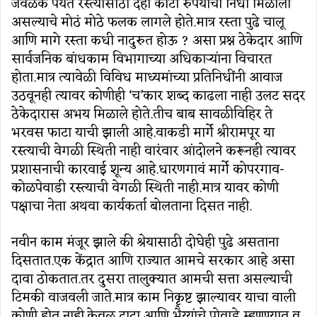
जवळके पर्यंत रस्त्यासाठी दहा कोटी रुपयांचा निधी मिळाला
असल्याचे मोठं मोठे फलक लागले होते.मात्र रस्ता पुढे चालू
आणि मागे रस्ता कधी नादुरुत होऊ ? असा प्रश्न ठेकेदार आणि
सार्वजनिक बांधकाम विभागाच्या अधिकाऱ्यांना विचारत
होता.मात्र त्यावेळी विविध माध्यमांच्या प्रतिनिधींनी आवाज
उठवूनही त्यावर कोणीही ‘च’कार शब्द काढला नाही उलट सदर
ठेकेदारास अभय मिळाले होते.तीच बाब सावळीविहिर ते
भरवस फाटा याची झाली आहे.वाकडी मार्गे श्रीरामपूर या
रस्त्याची वेगळी स्थिती नाही वारंवार आंदोलने करूनही त्यावर
प्रशासनाची कारवाई शून्य आहे.धारणगावं मार्गे कोपरगाव-
कोळपेवाडी रस्त्याची वेगळी स्थिती नाही.मात्र यावर कोणी
पक्षाचा नेता अथवा कार्यकर्ता बोलताना दिसत नाही.
नवीन काम मंजूर झाले की श्रेयासाठी दोघेही पुढे असताना
दिसतात.एक केंद्रात आणि राज्यात आमचे सरकार आहे असा
दावा ठोकतात.तर दुसरा तालुक्यात आमची सत्ता असल्याची
टिमकी वाजवली जाते.मात्र काम निकृष्ट झाल्यावर याचा वाली
कोणी होत नाही.केवळ दादा आणि भैय्यांचे पोवाडे म्हणण्यात व