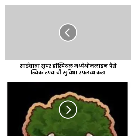
साईबाबा सुपर हाॅस्पिटल मध्येऑनलाइन पैसे
स्विकारण्याची सुविधा उपलब्ध करा