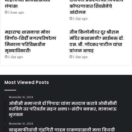
महिलांच्या सोनसाखळ्या
दानपेटी प्रकरणाच्या निषेधार्थ
लंपास!
कोपरगावात शिवसेनेचे
आंदोलन
1 hour ago
1 day ago
महाराष्ट्र शासनाचा मोठा
तीन किलोमीटर दूर श्रीराम
निर्णय-शिर्डी नगरपरिषदेला
मंदिर कशासाठी? साईभक्त डॉ.
मिळाला परिविक्षाधीन
एस. बी. गोंदकर पाटील यांचा
मुख्याधिकारी!
प्रांजळ आग्रह
1 day ago
1 day ago
Most Viewed Posts
November 16, 2024
ओबीसी समाजाने डॉ पिपाडा यांना मतदान करावे ओबीसींनी
ठरविले तर परिवर्तन सहज शक्य !-संदीप बनकर, नानाभाऊ
भुजबळ
November 16, 2024
वाळूमाफीयांची गुंडगिरी गाडून टाकण्यासाठी मला विजयी