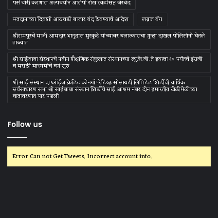
पर्स चोरी करणारा अल्पवयीन आरोपी रोख रकमेसह जेरबंद
मतदानाच्या दिवशी आठवडी बाजार बंद ठेवण्याचे आदेश
लग्नात बॅग
श्रीरामपूरचे माजी आमदार भानुदास मुरकुटे यांच्यावर बलात्काराचा गुन्हा दाखल पोलिसांनी घेतले
ताब्यात
श्री साईबाबा संस्‍थानचे नवीन शैक्षणिक संकुलात संस्‍थानच्‍या ज्‍यु.के.जी. ते इयत्‍ता १० पर्यंतचे इंग्रजी
व मराठी माध्‍यमांचे वर्ग सुरु
श्री साई संस्थान एम्प्लॉईज क्रेडिट को-ऑपरेटिव्ह सोसायटी लिमिटेड शिर्डीची वार्षिक
सर्वसाधारण सभा श्री साईबाबा संस्थान शिर्डीचे साई आश्रम नंबर दोन इमारतीत खेळीमेळीच्या
वातावरणात पार पडली
Follow us
Error Can not Get Tweets, Incorrect account info.