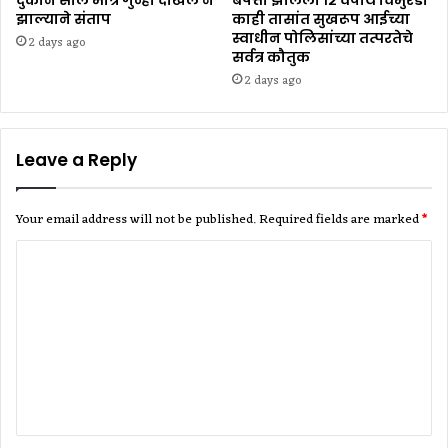
दुकान सील मात्र गुन्हा दाखल न
बेपत्ता झालेली १२ वर्षीय चिमुरडी
झाल्याने संताप
काही तासांत सुखरूप आईच्या
स्वाधीन पोलिसांच्या तत्परतेचे
2 days ago
सर्वत्र कौतुक
2 days ago
Leave a Reply
Your email address will not be published.
Required fields are marked
*
C
o
m
m
e
n
t