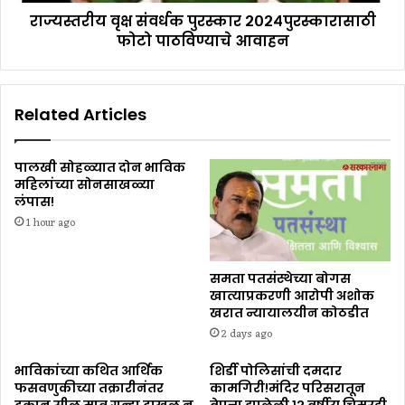
राज्यस्तरीय वृक्ष संवर्धक पुरस्कार २०२४पुरस्कारासाठी
फोटो पाठविण्याचे आवाहन
Related Articles
पालखी सोहळ्यात दोन भाविक
महिलांच्या सोनसाखळ्या
लंपास!
1 hour ago
समता पतसंस्थेच्या बोगस
खात्याप्रकरणी आरोपी अशोक
खरात न्यायालयीन कोठडीत
2 days ago
भाविकांच्या कथित आर्थिक
शिर्डी पोलिसांची दमदार
फसवणुकीच्या तक्रारीनंतर
कामगिरी!मंदिर परिसरातून