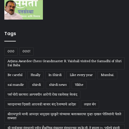
Tags
000
000!
Arjuna Awardee Chess Grandmaster R. Vaishali visited the Samadhi of Shri
Sai Baba
Be careful
Finally
In Shirdi
Like every year
Mumbai.
sai mandir
shirdi
shirdi news
Vikhe
पर्स चोरी करणारा अल्पवयीन आरोपी रोख रकमेसह जेरबंद
मतदानाच्या दिवशी आठवडी बाजार बंद ठेवण्याचे आदेश
लग्नात बॅग
श्रीरामपूरचे माजी आमदार भानुदास मुरकुटे यांच्यावर बलात्काराचा गुन्हा दाखल पोलिसांनी घेतले
ताब्यात
श्री साईबाबा संस्‍थानचे नवीन शैक्षणिक संकुलात संस्‍थानच्‍या ज्‍यु.के.जी. ते इयत्‍ता १० पर्यंतचे इंग्रजी