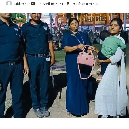
Send
saidarshan
April 16, 2024
Less than a minute
an
email