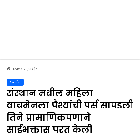
Home
/
राजकीय
राजकीय
संस्थान मधील महिला
वाचमेनला पैश्यांची पर्स सापडली
तिने प्रामाणिकपणाने
साईभक्तास परत केली