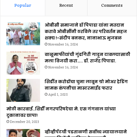
Popular
Recent
Comments
ओबीसी समाजाने डॉ पिपाडा यांना मतदान
करावे ओबीसींनी ठरविले तर परिवर्तन सहज
शक्य !-संदीप बनकर, नानाभाऊ भुजबळ
November 16, 2024
वाळूमाफीयांची गुंडगिरी गाडून टाकण्यासाठी
मला विजयी करा….. डॉ. राजेंद्र पिपाडा.
November 16, 2024
शिर्डीत करोडोंचा चुना लावून ग्रो मोअर ट्रेडिंग
नामक कंपनीचा मास्टरमाईंड फरार
April 1, 2025
मोठी कारवाई..शिर्डी नगरपरिषदेचा मे. एस गंगवाल यांच्या
दुकानावर छापा!
December 20, 2023
व्हीव्हीपॅटची पडताळणी सर्वोच्च न्यायालयाने