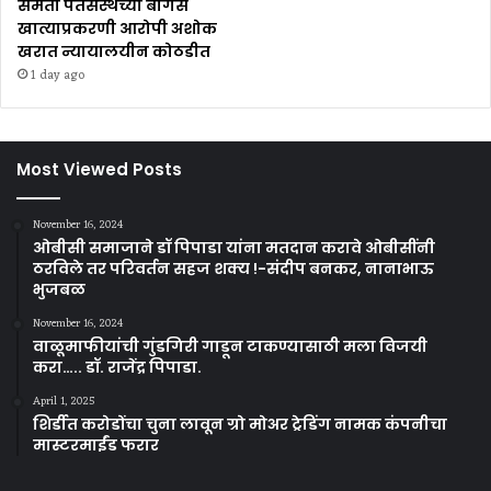
समता पतसंस्थेच्या बोगस
खात्याप्रकरणी आरोपी अशोक
खरात न्यायालयीन कोठडीत
1 day ago
Most Viewed Posts
November 16, 2024
ओबीसी समाजाने डॉ पिपाडा यांना मतदान करावे ओबीसींनी
ठरविले तर परिवर्तन सहज शक्य !-संदीप बनकर, नानाभाऊ
भुजबळ
November 16, 2024
वाळूमाफीयांची गुंडगिरी गाडून टाकण्यासाठी मला विजयी
करा….. डॉ. राजेंद्र पिपाडा.
April 1, 2025
शिर्डीत करोडोंचा चुना लावून ग्रो मोअर ट्रेडिंग नामक कंपनीचा
मास्टरमाईंड फरार