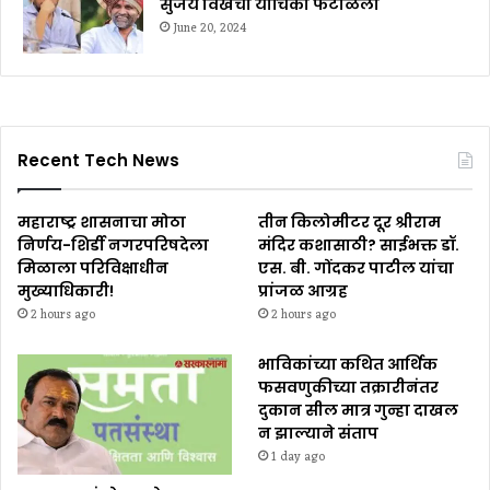
सुजय विखेंची याचिका फेटाळली
June 20, 2024
Recent Tech News
महाराष्ट्र शासनाचा मोठा
तीन किलोमीटर दूर श्रीराम
निर्णय-शिर्डी नगरपरिषदेला
मंदिर कशासाठी? साईभक्त डॉ.
मिळाला परिविक्षाधीन
एस. बी. गोंदकर पाटील यांचा
मुख्याधिकारी!
प्रांजळ आग्रह
2 hours ago
2 hours ago
भाविकांच्या कथित आर्थिक
फसवणुकीच्या तक्रारीनंतर
दुकान सील मात्र गुन्हा दाखल
न झाल्याने संताप
1 day ago