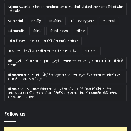
Arjuna Awardee Chess Grandmaster R. Vaishali visited the Samadhi of Shri
Sai Baba
Be careful
Finally
In Shirdi
Like every year
Mumbai.
sai mandir
shirdi
shirdi news
Vikhe
पर्स चोरी करणारा अल्पवयीन आरोपी रोख रकमेसह जेरबंद
मतदानाच्या दिवशी आठवडी बाजार बंद ठेवण्याचे आदेश
लग्नात बॅग
श्रीरामपूरचे माजी आमदार भानुदास मुरकुटे यांच्यावर बलात्काराचा गुन्हा दाखल पोलिसांनी घेतले
ताब्यात
श्री साईबाबा संस्‍थानचे नवीन शैक्षणिक संकुलात संस्‍थानच्‍या ज्‍यु.के.जी. ते इयत्‍ता १० पर्यंतचे इंग्रजी
व मराठी माध्‍यमांचे वर्ग सुरु
श्री साई संस्थान एम्प्लॉईज क्रेडिट को-ऑपरेटिव्ह सोसायटी लिमिटेड शिर्डीची वार्षिक
सर्वसाधारण सभा श्री साईबाबा संस्थान शिर्डीचे साई आश्रम नंबर दोन इमारतीत खेळीमेळीच्या
वातावरणात पार पडली
Follow us