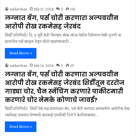
saidarshan
July 17, 2024
0
162
लग्नात बॅग, पर्स चोरी करणारा अल्पवयीन
आरोपी रोख रकमेसह जेरबंद
शिर्डी प्रतिनिधी/ दि. ३ जुलै रोजी सिल्व्हर ओक लॉन्स येथील रिसेप्शना वेळी पुतणी या
हातातील पर्स बाजूला ठेवून फोटो काढण्यासाठी…
Read More »
saidarshan
July 16, 2024
0
29
लग्नात बॅग, पर्स चोरी करणारा अल्पवयीन
आरोपी रोख रकमेसह जेरबंद शिर्डीतून दररोज
गाड्या चोर, चैन स्नॅचिंग करणारे पाकीटमारी
करणारे चोर नेमके कोणाचे जावई?
शिर्डी प्रतिनिधी/ शिर्डी येथे लग्न समारंभात बॅग, पर्स चोरी करणारा अल्पवयीन आरोपीस रोख
रकमेसह ताब्यात घेण्याची कारवाई एलसीबी टिम’ने केलीयाबाबत…
Read More »