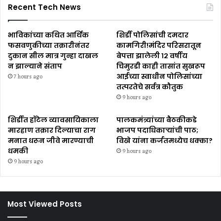
Recent Tech News
भाविकांच्या कथित आर्थिक
शिर्डी पोलिसांची दमदार
फसवणुकीच्या तक्रारीनंतर
कामगिरी!मंदिर परिसरातून
दुकान सील मात्र गुन्हा दाखल
बेपत्ता झालेली १२ वर्षीय
न झाल्याने संताप
चिमुरडी काही तासांत सुखरूप
आईच्या स्वाधीन पोलिसांच्या
7 hours ago
तत्परतेचे सर्वत्र कौतुक
9 hours ago
शिर्डीत हॉटेल व्यावसायिकाला
पालकमंत्र्यांच्या बैठकीकडे
मारहाण तक्रार दिल्याचा राग
भाजप पदाधिकाऱ्यांची पाठ;
मनात धरून जीवे मारण्याची
विखे यांना कर्जतमध्येच धक्का?
धमकी
9 hours ago
9 hours ago
Most Viewed Posts