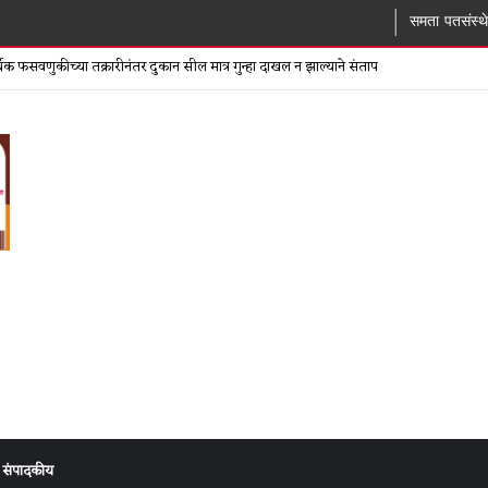
समता पतसंस्थेच्या बोगस खात्याप्रकरण
िक फसवणुकीच्या तक्रारीनंतर दुकान सील मात्र गुन्हा दाखल न झाल्याने संताप
संपादकीय