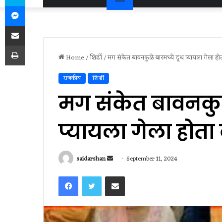
Messenger
Share via Email
Print
Home
/
शिर्डी
/
मग संकेत बावनकुळे बारमध्ये दूध प्यायला गेला हो
राजकीय
शिर्डी
मग संकेत बावनकुळ
प्यायला गेला होता
Send
saidarshan
September 11, 2024
an
Facebook
Twitter
Share via Email
email