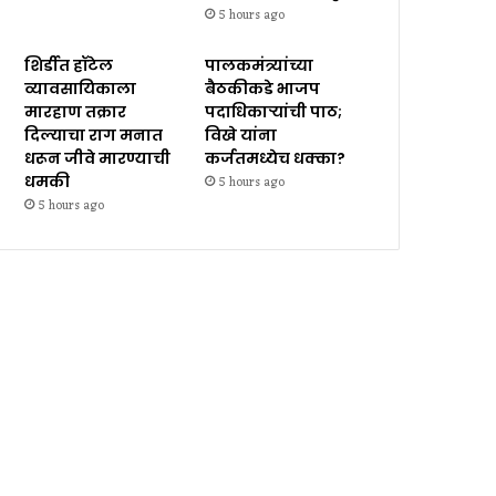
5 hours ago
शिर्डीत हॉटेल
पालकमंत्र्यांच्या
व्यावसायिकाला
बैठकीकडे भाजप
मारहाण तक्रार
पदाधिकाऱ्यांची पाठ;
दिल्याचा राग मनात
विखे यांना
धरून जीवे मारण्याची
कर्जतमध्येच धक्का?
धमकी
5 hours ago
5 hours ago