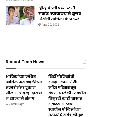
व्हीव्हीपॅटची पडताळणी
सर्वोच्च न्यायालयाने सुजय
विखेंची याचिका फेटाळली
June 20, 2024
Recent Tech News
भाविकांच्या कथित
शिर्डी पोलिसांची
आर्थिक फसवणुकीच्या
दमदार कामगिरी!
तक्रारीनंतर दुकान
मंदिर परिसरातून
सील मात्र गुन्हा दाखल
बेपत्ता झालेली १२ वर्षीय
न झाल्याने संताप
चिमुरडी काही तासांत
सुखरूप आईच्या
2 hours ago
स्वाधीन पोलिसांच्या
तत्परतेचे सर्वत्र कौतुक