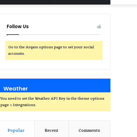
for
Follow Us
Go to the Arqam options page to set your social
accounts.
Weather
You need to set the Weather API Key in the theme options
page > Integrations.
Popular
Recent
Comments