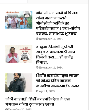
ओबीसी समाजाने डॉ पिपाडा
यांना मतदान करावे
ओबीसींनी ठरविले तर
परिवर्तन सहज शक्य !-संदीप
बनकर, नानाभाऊ भुजबळ
November 16, 2024
वाळूमाफीयांची गुंडगिरी
गाडून टाकण्यासाठी मला
विजयी करा….. डॉ. राजेंद्र
पिपाडा.
November 16, 2024
शिर्डीत करोडोंचा चुना लावून
ग्रो मोअर ट्रेडिंग नामक
कंपनीचा मास्टरमाईंड फरार
April 1, 2025
मोठी कारवाई..शिर्डी नगरपरिषदेचा मे. एस
गंगवाल यांच्या दुकानावर छापा!
December 20, 2023