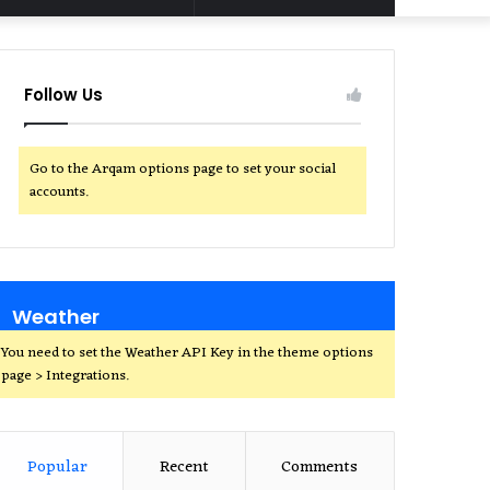
for
Follow Us
Go to the Arqam options page to set your social
accounts.
Weather
You need to set the Weather API Key in the theme options
page > Integrations.
Popular
Recent
Comments