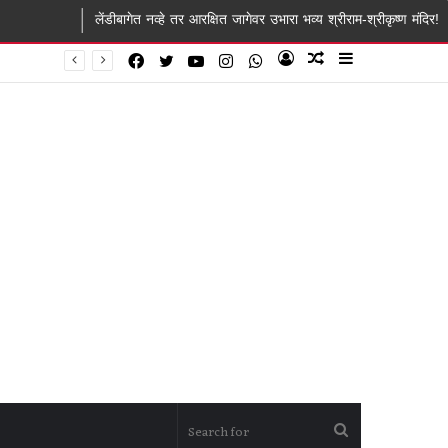
ंडीबागेत नव्हे तर आरक्षित जागेवर उभारा भव्य श्रीराम-श्रीकृष्ण मंदिर! शिर्डी ग्रामस्थांचे साई 
Facebook
Twitter
YouTube
Instagram
WhatsApp
Log
Random
Sidebar
In
Article
Search