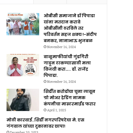
ओबीसी समाजाने डॉ पिपाडा
यांना मतदान करावे
ओबीसींनी ठरविले तर
परिवर्तन सहज शक्य !-संदीप
बनकर, नानाभाऊ भुजबळ
November 16, 2024
वाळूमाफीयांची गुंडगिरी
गाडून टाकण्यासाठी मला
विजयी करा….. डॉ. राजेंद्र
पिपाडा.
November 16, 2024
शिर्डीत करोडोंचा चुना लावून
ग्रो मोअर ट्रेडिंग नामक
कंपनीचा मास्टरमाईंड फरार
April 1, 2025
मोठी कारवाई..शिर्डी नगरपरिषदेचा मे. एस
गंगवाल यांच्या दुकानावर छापा!
December 20, 2023