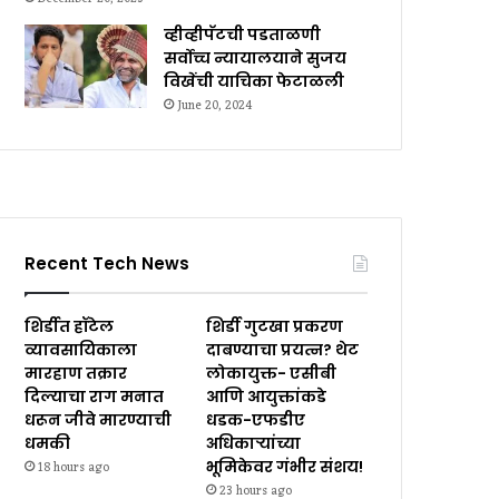
व्हीव्हीपॅटची पडताळणी
सर्वोच्च न्यायालयाने सुजय
विखेंची याचिका फेटाळली
June 20, 2024
Recent Tech News
शिर्डीत हॉटेल
शिर्डी गुटखा प्रकरण
व्यावसायिकाला
दाबण्याचा प्रयत्न? थेट
मारहाण तक्रार
लोकायुक्त- एसीबी
दिल्याचा राग मनात
आणि आयुक्तांकडे
धरून जीवे मारण्याची
धडक-एफडीए
धमकी
अधिकाऱ्यांच्या
भूमिकेवर गंभीर संशय!
18 hours ago
23 hours ago