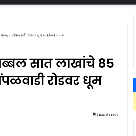
ंगळसूत्र पिंपळवाडी रोडवर धूम स्टाईलने लंपास
ब्बल सात लाखांचे 85
पिंपळवाडी रोडवर धूम
1 minute read