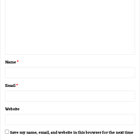
o
m
m
e
n
t
Name
*
*
Email
*
Website
Save my name, email, and website in this browser for the next time