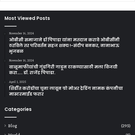
Most Viewed Posts
November 16, 2024
ओबीसी समाजाने डॉ पिपाडा यांना मतदान करावे ओबीसींनी
ठरविले तर परिवर्तन सहज शक्य !-संदीप बनकर, नानाभाऊ
भुजबळ
November 16, 2024
वाळूमाफीयांची गुंडगिरी गाडून टाकण्यासाठी मला विजयी
करा….. डॉ. राजेंद्र पिपाडा.
April 1, 2025
शिर्डीत करोडोंचा चुना लावून ग्रो मोअर ट्रेडिंग नामक कंपनीचा
मास्टरमाईंड फरार
Categories
Blog
(295)