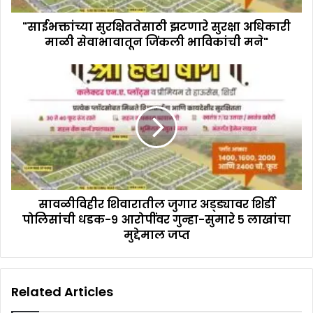
"साईभक्तांच्या सुरक्षिततेसाठी झटणारे सुरक्षा अधिकारी
माळी सेवाभावातून जिंकली भाविकांची मने"
सावळीविहीर शिवारातील जुगार अड्ड्यावर शिर्डी
पोलिसांची धडक-९ आरोपींवर गुन्हा-सुमारे ५ लाखांचा
मुद्देमाल जप्त
Related Articles