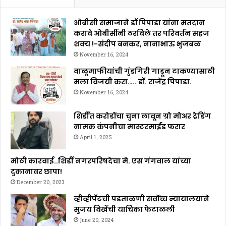
ओबीसी समाजाने डॉ पिपाडा यांना मतदान
करावे ओबीसींनी ठरविले तर परिवर्तन सहज
शक्य !-संदीप बनकर, नानाभाऊ भुजबळ
November 16, 2024
वाळूमाफीयांची गुंडगिरी गाडून टाकण्यासाठी
मला विजयी करा….. डॉ. राजेंद्र पिपाडा.
November 16, 2024
शिर्डीत करोडोंचा चुना लावून ग्रो मोअर ट्रेडिंग
नामक कंपनीचा मास्टरमाईंड फरार
April 1, 2025
मोठी कारवाई..शिर्डी नगरपरिषदेचा मे. एस गंगवाल यांच्या
दुकानावर छापा!
December 20, 2023
व्हीव्हीपॅटची पडताळणी सर्वोच्च न्यायालयाने
सुजय विखेंची याचिका फेटाळली
June 20, 2024