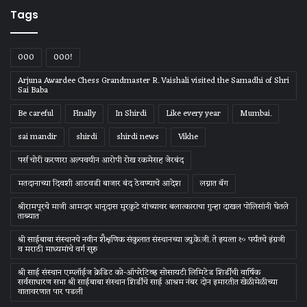
Tags
000
000!
Arjuna Awardee Chess Grandmaster R. Vaishali visited the Samadhi of Shri
Sai Baba
Be careful
Finally
In Shirdi
Like every year
Mumbai.
sai mandir
shirdi
shirdi news
Vikhe
पर्स चोरी करणारा अल्पवयीन आरोपी रोख रकमेसह जेरबंद
मतदानाच्या दिवशी आठवडी बाजार बंद ठेवण्याचे आदेश
लग्नात बॅग
श्रीरामपूरचे माजी आमदार भानुदास मुरकुटे यांच्यावर बलात्काराचा गुन्हा दाखल पोलिसांनी घेतले
ताब्यात
श्री साईबाबा संस्‍थानचे नवीन शैक्षणिक संकुलात संस्‍थानच्‍या ज्‍यु.के.जी. ते इयत्‍ता १० पर्यंतचे इंग्रजी
व मराठी माध्‍यमांचे वर्ग सुरु
श्री साई संस्थान एम्प्लॉईज क्रेडिट को-ऑपरेटिव्ह सोसायटी लिमिटेड शिर्डीची वार्षिक
सर्वसाधारण सभा श्री साईबाबा संस्थान शिर्डीचे साई आश्रम नंबर दोन इमारतीत खेळीमेळीच्या
वातावरणात पार पडली