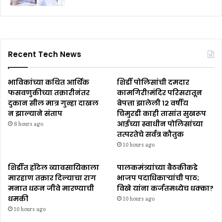
Recent Tech News
भाविकांच्या कथित आर्थिक
शिर्डी पोलिसांची दमदार
फसवणुकीच्या तक्रारीनंतर
कामगिरी!मंदिर परिसरातून
दुकान सील मात्र गुन्हा दाखल
बेपत्ता झालेली १२ वर्षीय
न झाल्याने संताप
चिमुरडी काही तासांत सुखरूप
आईच्या स्वाधीन पोलिसांच्या
8 hours ago
तत्परतेचे सर्वत्र कौतुक
10 hours ago
शिर्डीत हॉटेल व्यावसायिकाला
पालकमंत्र्यांच्या बैठकीकडे
मारहाण तक्रार दिल्याचा राग
भाजप पदाधिकाऱ्यांची पाठ;
मनात धरून जीवे मारण्याची
विखे यांना कर्जतमध्येच धक्का?
धमकी
10 hours ago
10 hours ago