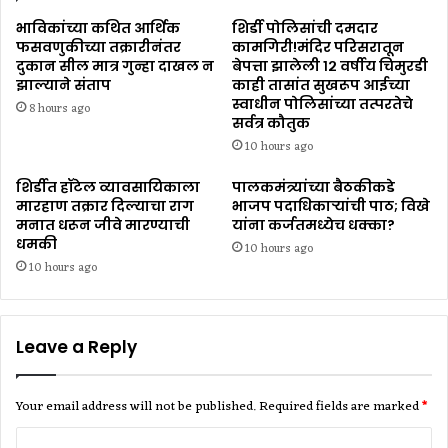
भाविकांच्या कथित आर्थिक
शिर्डी पोलिसांची दमदार
फसवणुकीच्या तक्रारीनंतर
कामगिरी!मंदिर परिसरातून
दुकान सील मात्र गुन्हा दाखल न
बेपत्ता झालेली १२ वर्षीय चिमुरडी
झाल्याने संताप
काही तासांत सुखरूप आईच्या
स्वाधीन पोलिसांच्या तत्परतेचे
8 hours ago
सर्वत्र कौतुक
10 hours ago
शिर्डीत हॉटेल व्यावसायिकाला
पालकमंत्र्यांच्या बैठकीकडे
मारहाण तक्रार दिल्याचा राग
भाजप पदाधिकाऱ्यांची पाठ; विखे
मनात धरून जीवे मारण्याची
यांना कर्जतमध्येच धक्का?
धमकी
10 hours ago
10 hours ago
Leave a Reply
Your email address will not be published.
Required fields are marked
*
C