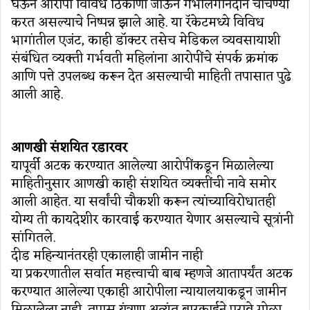
घेऊन आरोपी विविध ठिकाणी जाऊन गर्भलिंगनिदान चाचण्या
करत असल्याचे निष्पन्न झाले आहे. या रॅकेटमध्ये विविध
भागांतील एजंट, काही डॉक्टर तसेच मेडिकल व्यवसायाशी
संबंधित व्यक्ती गर्भवती महिलांना आरोपींचे संपर्क क्रमांक
आणि पत्ते उपलब्ध करून देत असल्याची माहिती तपासात पुढे
आली आहे.
आणखी संशयित रडारवर
यापूर्वी अटक करण्यात आलेल्या आरोपींकडून मिळालेल्या
माहितीनुसार आणखी काही संशयित व्यक्तींची नावे समोर
आली आहेत. या सर्वांची चौकशी करून त्यांच्याविरोधातही
योग्य ती कायदेशीर कारवाई करण्यात येणार असल्याचे सूत्रांनी
सांगितले.
दीड महिन्यानंतरही एकालाही जामीन नाही
या प्रकरणातील सर्वात महत्त्वाची बाब म्हणजे आतापर्यंत अटक
करण्यात आलेल्या एकाही आरोपीला न्यायालयाकडून जामीन
मिळालेला नाही. तपास यंत्रणा अत्यंत बारकाईने पुरावे गोळा