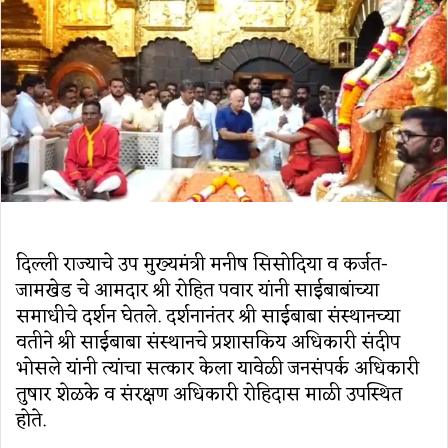
दिल्‍ली राज्‍याचे उप मुख्‍यमंत्री मनीष सिसोदिया व कर्जत-
जामखेड चे आमदार श्री रोहित पवार यांनी साईबाबांच्‍या
समाधीचे दर्शन घेतले. दर्शनानंतर श्री साईबाबा संस्‍थानच्‍या
वतीने श्री साईबाबा संस्थानचे प्रशासकिय अधिकारी संदीप
भोसले यांनी त्‍यांचा सत्‍कार केला यावेळी जनसंपर्क अधिकारी
तुषार शेळके व संरक्षण अधिकारी रोहिदास माळी उपस्थित
होते.