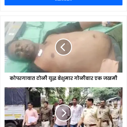
कोपरगावात टोळी युद्ध बेशुमार गोळीबार एक जखमी