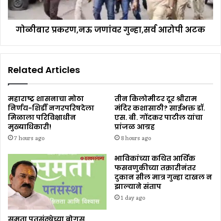
गोळीबार प्रकरण,नऊ जणांवर गुन्हा,सर्व आरोपी अटक
Related Articles
महाराष्ट्र शासनाचा मोठा
तीन किलोमीटर दूर श्रीराम
निर्णय-शिर्डी नगरपरिषदेला
मंदिर कशासाठी? साईभक्त डॉ.
मिळाला परिविक्षाधीन
एस. बी. गोंदकर पाटील यांचा
मुख्याधिकारी!
प्रांजळ आग्रह
7 hours ago
8 hours ago
भाविकांच्या कथित आर्थिक
फसवणुकीच्या तक्रारीनंतर
दुकान सील मात्र गुन्हा दाखल न
झाल्याने संताप
1 day ago
समता पतसंस्थेच्या बोगस