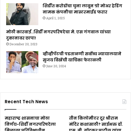
शिर्डीत करोडोंचा चुना लावून ग्रो मोअर ट्रेडिंग
नामक कंपनीचा मास्टरमाईंड फरार
April 1, 2025
मोठी कारवाई..शिर्डी नगरपरिषदेचा मे. एस गंगवाल यांच्या
दुकानावर छापा!
December 20, 2023
व्हीव्हीपॅटची पडताळणी सर्वोच्च न्यायालयाने
सुजय विखेंची याचिका फेटाळली
June 20, 2024
Recent Tech News
महाराष्ट्र शासनाचा मोठा
तीन किलोमीटर दूर श्रीराम
निर्णय-शिर्डी नगरपरिषदेला
मंदिर कशासाठी? साईभक्त डॉ.
मिळाला परिविक्षाधीन
एस. बी. गोंदकर पाटील यांचा