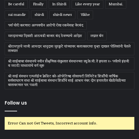
Be careful
Finally
In Shirdi
Like every year
Mumbai.
sai mandir
shirdi
shirdi news
Vikhe
पर्स चोरी करणारा अल्पवयीन आरोपी रोख रकमेसह जेरबंद
मतदानाच्या दिवशी आठवडी बाजार बंद ठेवण्याचे आदेश
लग्नात बॅग
श्रीरामपूरचे माजी आमदार भानुदास मुरकुटे यांच्यावर बलात्काराचा गुन्हा दाखल पोलिसांनी घेतले
ताब्यात
श्री साईबाबा संस्‍थानचे नवीन शैक्षणिक संकुलात संस्‍थानच्‍या ज्‍यु.के.जी. ते इयत्‍ता १० पर्यंतचे इंग्रजी
व मराठी माध्‍यमांचे वर्ग सुरु
श्री साई संस्थान एम्प्लॉईज क्रेडिट को-ऑपरेटिव्ह सोसायटी लिमिटेड शिर्डीची वार्षिक
सर्वसाधारण सभा श्री साईबाबा संस्थान शिर्डीचे साई आश्रम नंबर दोन इमारतीत खेळीमेळीच्या
वातावरणात पार पडली
Follow us
Error Can not Get Tweets, Incorrect account info.