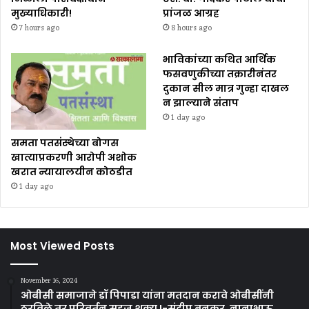
मुख्याधिकारी!
प्रांजळ आग्रह
7 hours ago
8 hours ago
भाविकांच्या कथित आर्थिक
फसवणुकीच्या तक्रारीनंतर
दुकान सील मात्र गुन्हा दाखल
न झाल्याने संताप
1 day ago
समता पतसंस्थेच्या बोगस
खात्याप्रकरणी आरोपी अशोक
खरात न्यायालयीन कोठडीत
1 day ago
Most Viewed Posts
November 16, 2024
ओबीसी समाजाने डॉ पिपाडा यांना मतदान करावे ओबीसींनी
ठरविले तर परिवर्तन सहज शक्य !-संदीप बनकर, नानाभाऊ