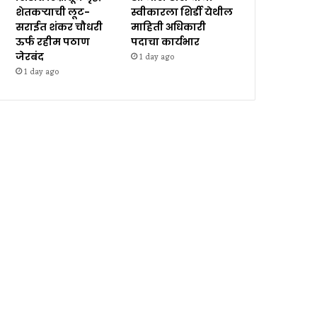
शेतकऱ्याची लूट-
स्वीकारला शिर्डी येथील
सराईत शंकर चौधरी
माहिती अधिकारी
ऊर्फ रहीम पठाण
पदाचा कार्यभार
जेरबंद
1 day ago
1 day ago