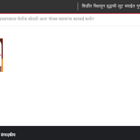
शिर्डीत रिक्षातून वृद्धाची लूट सराईत गुन्हेगार रहीम पठाण
ा खोलीत घरफोडी चार मोबाईलसह ₹65 हजारांचा ऐवज लंपास
संपादकीय