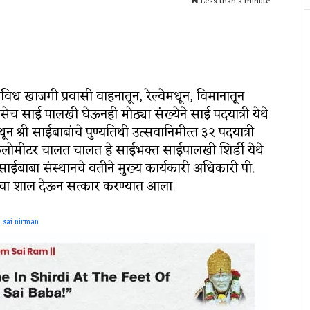
Less than a minute
िविध खाजगी प्रवासी वाहनातून, रेल्वेमधून, विमानातून
तसेच साई पालखी घेऊनही मोठ्या संख्येने साई पदयात्री येथे
ून श्री साईबाबांचे पुण्‍यतिथी उत्‍सवानिमीत्‍त ३२ पदयात्री
किलोमीटर चालत चालत हे साईभक्‍त साईपालखी शिर्डी येथे
साईबाबा संस्‍थानचे वतीने मुख्‍य कार्यकारी अधिकारी पी.
्रींचा शाल देऊन सत्कार करण्यात आला.
sai nirman