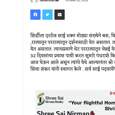
Send
saidarshan
October 22, 2023
an
Facebook
Twitter
Share via Email
email
शिर्डीला दररोज साई भक्त मोठ्या संख्येने बस, व
,राज्यातून परराज्यातून दर्शनासाठी येत असतात. 
येत असतात. त्याचप्रमाणे थेट परराज्यातून चेन्नई येथ
32 दिवसांचा प्रवास पायी करत सुमारे पंधराशे 
आज घेऊन आले असून त्यांचे येथे आल्‍यानंतर श्री 
शिवा शंकर यांनी स्‍वागत केले . सर्व साई पदयात