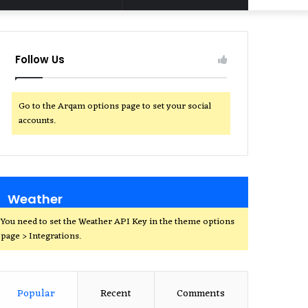
for
Follow Us
Go to the Arqam options page to set your social
accounts.
Weather
You need to set the Weather API Key in the theme options
page > Integrations.
Popular
Recent
Comments