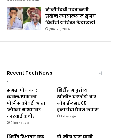
व्हीव्हीपॅटची पडताळणी
सर्वोच्च न्यायालयाने सुजय
विखेंची याचिका फेटाळली
June 20, 2024
Recent Tech News
समता घोटाळा :
शिर्डीत मजुरांच्या
व्यवस्थापकाला
खोलीत घरफोडी चार
पोलीस कोठडी आता
मोबाईलसह ₹65
‘मोठ्या माश्या’वर
हजारांचा ऐवज लंपास
कारवाई कधी?
1 day ago
9 hours ago
शिर्डीत रिक्षातून वृद्ध
डॉ. मीरा ढास यांनी