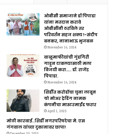
ओबीसी समाजाने डॉ पिपाडा
यांना मतदान करावे
ओबीसींनी ठरविले तर
परिवर्तन सहज शक्य !-संदीप
बनकर, नानाभाऊ भुजबळ
November 16, 2024
वाळूमाफीयांची गुंडगिरी
गाडून टाकण्यासाठी मला
विजयी करा….. डॉ. राजेंद्र
पिपाडा.
November 16, 2024
शिर्डीत करोडोंचा चुना लावून
ग्रो मोअर ट्रेडिंग नामक
कंपनीचा मास्टरमाईंड फरार
April 1, 2025
मोठी कारवाई..शिर्डी नगरपरिषदेचा मे. एस
गंगवाल यांच्या दुकानावर छापा!
December 20, 2023