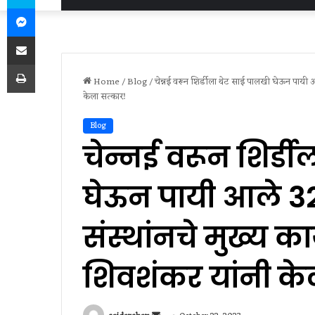
Messenger
Share via Email
Print
Home
/
Blog
/
चेन्नई वरून शिर्डीला थेट साई पालखी घेऊन पायी आल
केला सत्कार!
Blog
चेन्नई वरून शिर्ड
घेऊन पायी आले 32 स
संस्थांनचे मुख्य क
शिवशंकर यांनी के