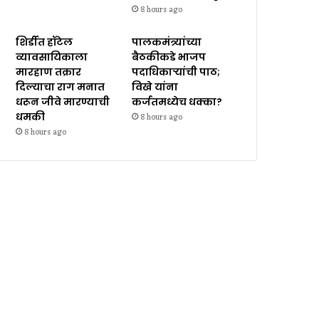
8 hours ago
शिर्डीत हॉटेल
पालकमंत्र्यांच्या
व्यावसायिकाला
बैठकीकडे भाजप
मारहाण तक्रार
पदाधिकाऱ्यांची पाठ;
दिल्याचा राग मनात
विखे यांना
धरून जीवे मारण्याची
कर्जतमध्येच धक्का?
धमकी
8 hours ago
8 hours ago