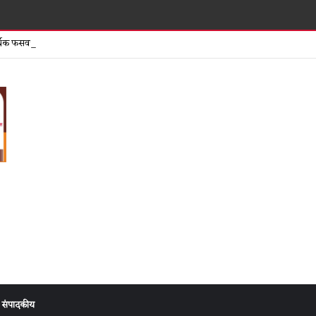
समता पतसंस्
िक फसवणुकीच्या तक्रारीनंतर दुकान सील मात्र गुन्हा दाखल न झाल्याने संताप
संपादकीय