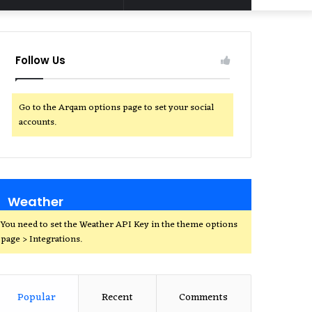
for
Follow Us
Go to the Arqam options page to set your social
accounts.
Weather
You need to set the Weather API Key in the theme options
page > Integrations.
Popular
Recent
Comments