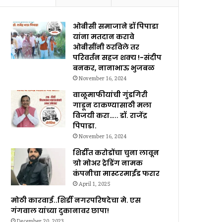
ओबीसी समाजाने डॉ पिपाडा
यांना मतदान करावे
ओबीसींनी ठरविले तर
परिवर्तन सहज शक्य !-संदीप
बनकर, नानाभाऊ भुजबळ
November 16, 2024
वाळूमाफीयांची गुंडगिरी
गाडून टाकण्यासाठी मला
विजयी करा….. डॉ. राजेंद्र
पिपाडा.
November 16, 2024
शिर्डीत करोडोंचा चुना लावून
ग्रो मोअर ट्रेडिंग नामक
कंपनीचा मास्टरमाईंड फरार
April 1, 2025
मोठी कारवाई..शिर्डी नगरपरिषदेचा मे. एस
गंगवाल यांच्या दुकानावर छापा!
December 20, 2023