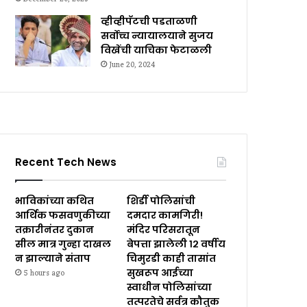
व्हीव्हीपॅटची पडताळणी
सर्वोच्च न्यायालयाने सुजय
विखेंची याचिका फेटाळली
June 20, 2024
Recent Tech News
भाविकांच्या कथित
शिर्डी पोलिसांची
आर्थिक फसवणुकीच्या
दमदार कामगिरी!
तक्रारीनंतर दुकान
मंदिर परिसरातून
सील मात्र गुन्हा दाखल
बेपत्ता झालेली १२ वर्षीय
न झाल्याने संताप
चिमुरडी काही तासांत
सुखरूप आईच्या
5 hours ago
स्वाधीन पोलिसांच्या
तत्परतेचे सर्वत्र कौतुक