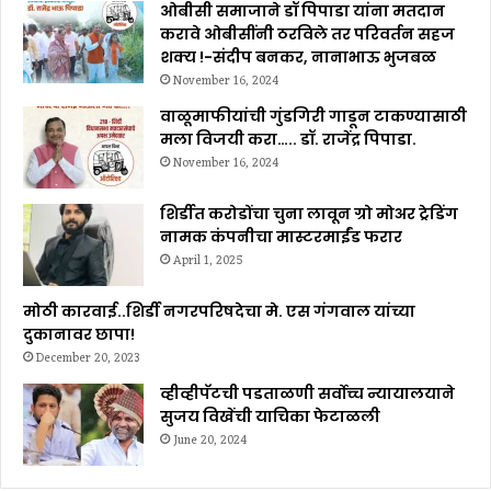
ओबीसी समाजाने डॉ पिपाडा यांना मतदान
करावे ओबीसींनी ठरविले तर परिवर्तन सहज
शक्य !-संदीप बनकर, नानाभाऊ भुजबळ
November 16, 2024
वाळूमाफीयांची गुंडगिरी गाडून टाकण्यासाठी
मला विजयी करा….. डॉ. राजेंद्र पिपाडा.
November 16, 2024
शिर्डीत करोडोंचा चुना लावून ग्रो मोअर ट्रेडिंग
नामक कंपनीचा मास्टरमाईंड फरार
April 1, 2025
मोठी कारवाई..शिर्डी नगरपरिषदेचा मे. एस गंगवाल यांच्या
दुकानावर छापा!
December 20, 2023
व्हीव्हीपॅटची पडताळणी सर्वोच्च न्यायालयाने
सुजय विखेंची याचिका फेटाळली
June 20, 2024