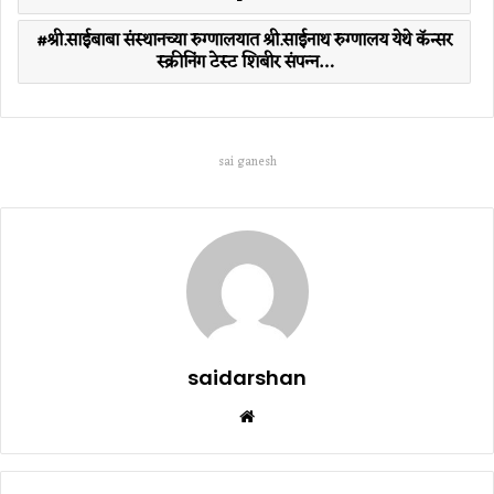
श्री.साईबाबा संस्‍थानच्‍या रुग्‍णालयात श्री.साईनाथ रुग्‍णालय येथे कॅन्‍सर
स्क्रीनिंग टेस्ट शिबीर संपन्‍न…
sai ganesh
saidarshan
Website