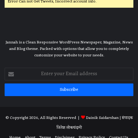
Error Can not Get Tweets, Incorrect account info.
Jannah is a Clean Responsive WordPress Newspaper, Magazine, News
and Blog theme. Packed with options that allow you to completely
customize your website to your needs.
Enter
your
Email
address
© Copyright 2026, All Rights Reserved |
Dainik Saidarshan
| संपादक
जितेश लोकचंदानी
Home
About
Terms
Disclaimer
Privacy Policy
Contact Us