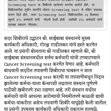
Screening test या शिबीराचे आयोजन करणेत आलेले होते. या 
शिबीराकरीता लुपीन कंपनीने मोफत Screening test चे मशिन उपलब्ध 
करुन दिले होते. सदर Screening test शिबीराकरीता ०३ दिवसात  
सुमारे ४१८ कर्मचारी यांनी  नोंदणी केली होती  त्‍यापैकी ३१८ कर्मचारी यांनी  
प्रत्‍यक्ष सहभाग नोंदवला.
सदर शिबीराचे उद्घाटन श्री. साईबाबा संस्‍थानचे मुख्‍य
कार्यकारी अधिकारी, गोरक्ष गाडीलकर यांचे हस्‍ते करणेत
आले. या प्रसंगी बोलताना श्री गाडीलकर म्‍हणाले की, श्री
साईबाबा संस्‍थानमधील सर्वच कर्मचारी यांची टप्‍प्‍याटप्‍प्‍याने
Cancer Screening test करणेत येणार आहे. कर्मचारी
बांधवानी सदरील तपासणी शिबीराचा घाबरुन न जाता
Cancer Screening test करावी या तपासणीमधुन निदान
झालेल्‍या कर्मचा-याला कॅन्‍सरशी लढताना संस्‍थान पुर्णपणे
पाठीशी खंबीरपणे उभा राहणार आहे. तरी संस्‍थान मधील
कर्मचारी यांनी आपल्‍या आरोग्‍याची नियमीतपणे काळजी द्यावी
कर्मचा-यांकरीता असेच तपासणी शिबीरे यापुढेही केली जातील.
या प्रसंगी उपमुख्‍य कार्यकारी अधिकारी तुकाराम हुलवळे,