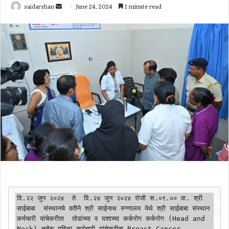
Send
saidarshan
June 24, 2024
1 minute read
an
email
दि.२२ जुन २०२४  ते  दि.२४ जुन २०२४ रोजी स.०९.०० वा. श्री 
साईबाबा  संस्‍थानचे वतीने श्री साईनाथ रुग्‍णालय येथे श्री साईबाबा संस्‍थान 
कर्मचारी यांचेकरीता  तोडांच्‍या व घशाच्‍या कर्करोग कर्करोग (Head and 
Neck) तसेच महिला कर्मचारी यांचेकरीता Breast Cancer 