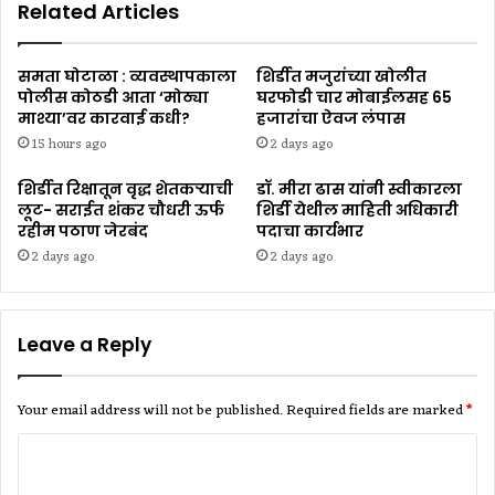
Related Articles
समता घोटाळा : व्यवस्थापकाला
शिर्डीत मजुरांच्या खोलीत
पोलीस कोठडी आता ‘मोठ्या
घरफोडी चार मोबाईलसह ₹65
माश्या’वर कारवाई कधी?
हजारांचा ऐवज लंपास
15 hours ago
2 days ago
शिर्डीत रिक्षातून वृद्ध शेतकऱ्याची
डॉ. मीरा ढास यांनी स्वीकारला
लूट- सराईत शंकर चौधरी ऊर्फ
शिर्डी येथील माहिती अधिकारी
रहीम पठाण जेरबंद
पदाचा कार्यभार
2 days ago
2 days ago
Leave a Reply
Your email address will not be published.
Required fields are marked
*
C
o