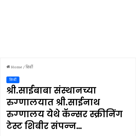
Home
/
शिर्डी
शिर्डी
श्री.साईबाबा संस्‍थानच्‍या
रुग्‍णालयात श्री.साईनाथ
रुग्‍णालय येथे कॅन्‍सर स्क्रीनिंग
टेस्ट शिबीर संपन्‍न…