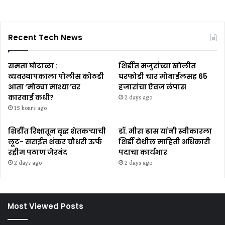
Recent Tech News
समता घोटाळा :
शिर्डीत मजुरांच्या खोलीत
व्यवस्थापकाला पोलीस कोठडी
घरफोडी चार मोबाईलसह ₹65
आता ‘मोठ्या माश्या’वर
हजारांचा ऐवज लंपास
कारवाई कधी?
2 days ago
15 hours ago
शिर्डीत रिक्षातून वृद्ध शेतकऱ्याची
डॉ. मीरा ढास यांनी स्वीकारला
लूट- सराईत शंकर चौधरी ऊर्फ
शिर्डी येथील माहिती अधिकारी
रहीम पठाण जेरबंद
पदाचा कार्यभार
2 days ago
2 days ago
Most Viewed Posts