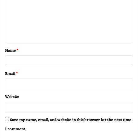
m
m
e
n
t
Name
*
*
Email
*
Website
Save my name, email, and website in this browser for the next time
I comment.