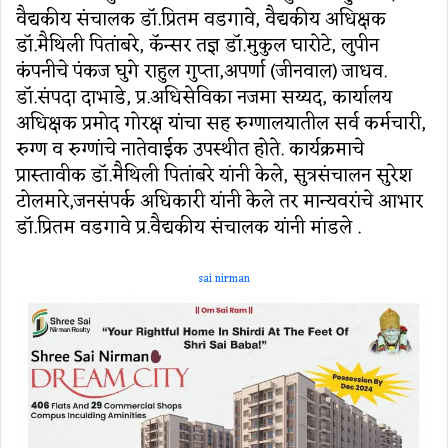
वैद्यकीय संचालक डॉ.प्रितम वडगावे, वैद्यकीय अधिक्षक
डॉ.मैथिली पितांबरे, कॅन्‍सर तज्ञ डॉ.मुकुल घारोटे, लुपीन
कंपनीचे पंकज घुगे राहुल गुप्‍ता,अपर्णा (जीनवाल) जाधव.
डॉ.संपदा दाभाडे, प्र.अधिसेविका नजमा सय्यद, कार्यालय
अधिक्षक प्रमोद गोरक्ष यांचा सह रुग्‍णालयातील सर्व कर्मचारी,
रुग्‍ण व रुग्‍णांचे नातेवाईक उपस्‍थीत होते. कार्यक्रमाचे
प्रास्‍तावीक डॉ.मैथिली पितांबरे यांनी केले, सुत्रसंचालन सुरेश
टोलमारे,जनसंपर्क अधिकारी यांनी केले तर मान्‍यवरांचे आभार
डॉ.प्रितम वडगावे प्र.वैद्यकीय संचालक यांनी मांडले .
sai nirman