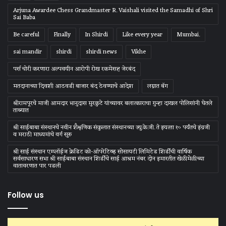
Arjuna Awardee Chess Grandmaster R. Vaishali visited the Samadhi of Shri
Sai Baba
Be careful
Finally
In Shirdi
Like every year
Mumbai.
sai mandir
shirdi
shirdi news
Vikhe
पर्स चोरी करणारा अल्पवयीन आरोपी रोख रकमेसह जेरबंद
मतदानाच्या दिवशी आठवडी बाजार बंद ठेवण्याचे आदेश
लग्नात बॅग
श्रीरामपूरचे माजी आमदार भानुदास मुरकुटे यांच्यावर बलात्काराचा गुन्हा दाखल पोलिसांनी घेतले
ताब्यात
श्री साईबाबा संस्‍थानचे नवीन शैक्षणिक संकुलात संस्‍थानच्‍या ज्‍यु.के.जी. ते इयत्‍ता १० पर्यंतचे इंग्रजी
व मराठी माध्‍यमांचे वर्ग सुरु
श्री साई संस्थान एम्प्लॉईज क्रेडिट को-ऑपरेटिव्ह सोसायटी लिमिटेड शिर्डीची वार्षिक
सर्वसाधारण सभा श्री साईबाबा संस्थान शिर्डीचे साई आश्रम नंबर दोन इमारतीत खेळीमेळीच्या
वातावरणात पार पडली
Follow us