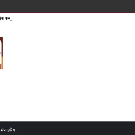
समता पतसंस्थेच
िक फसवणुकीच्या तक्रारीनंतर दुकान सील मात्र गुन्हा दाखल न झाल्याने संताप
संपादकीय