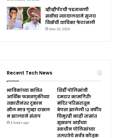
व्हीव्हीपॅटची पडताळणी
सर्वोच्च न्यायालयाने सुजय
विखेंची याचिका फेटाळली
June 20, 2024
Recent Tech News
भाविकांच्या कथित
शिर्डी पोलिसांची
आर्थिक फसवणुकीच्या
दमदार कामगिरी!
तक्रारीनंतर दुकान
मंदिर परिसरातून
सील मात्र गुन्हा दाखल
बेपत्ता झालेली १२ वर्षीय
न झाल्याने संताप
चिमुरडी काही तासांत
सुखरूप आईच्या
4 hours ago
स्वाधीन पोलिसांच्या
तत्परतेचे सर्वत्र कौतुक