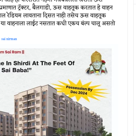
हामार्ग आहे हा परिसरात नेहमी गजबजलेला असतो ऊस
 प्रमाणात ट्रॅक्टर, बैलगाडी, ऊस वाहतूक करतात हे वाहन
ा लाल रेडियम लावताना दिसत नाही तसेच ऊस वाहतूक
 या वाहनाला लाईट नसतात कधी एकच बंल्प चालू असतो
sai nirman