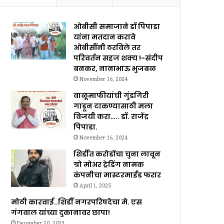
ओबीसी समाजाने डॉ पिपाडा
यांना मतदान करावे
ओबीसींनी ठरविले तर
परिवर्तन सहज शक्य !-संदीप
बनकर, नानाभाऊ भुजबळ
November 16, 2024
वाळूमाफीयांची गुंडगिरी
गाडून टाकण्यासाठी मला
विजयी करा….. डॉ. राजेंद्र
पिपाडा.
November 16, 2024
शिर्डीत करोडोंचा चुना लावून
ग्रो मोअर ट्रेडिंग नामक
कंपनीचा मास्टरमाईंड फरार
April 1, 2025
मोठी कारवाई..शिर्डी नगरपरिषदेचा मे. एस
गंगवाल यांच्या दुकानावर छापा!
December 20, 2023