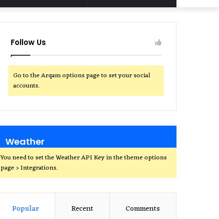
for
Follow Us
Go to the Arqam options page to set your social
accounts.
Weather
You need to set the Weather API Key in the theme options
page > Integrations.
Popular
Recent
Comments