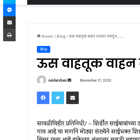
Messenger
Share via Email
Print
Home
/
Blog
/
ऊस वाहतूक वाहन ठरतात यमदूत…….
Blog
ऊस वाहतूक वाहन
Send
saidarshan
November 17, 2023
an
Facebook
Twitter
Share via Email
email
सावळीविहीर प्रतिनिधी/ – शिर्डीत साईबाबांच्या
गाव आहे या मार्गाने मोठ्या संख्येने साईभक्त श