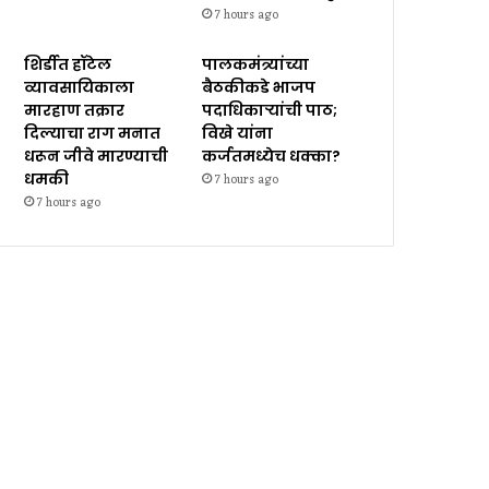
7 hours ago
शिर्डीत हॉटेल
पालकमंत्र्यांच्या
व्यावसायिकाला
बैठकीकडे भाजप
मारहाण तक्रार
पदाधिकाऱ्यांची पाठ;
दिल्याचा राग मनात
विखे यांना
धरून जीवे मारण्याची
कर्जतमध्येच धक्का?
धमकी
7 hours ago
7 hours ago