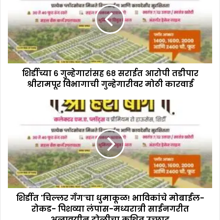
शिर्डीच्या ६ गुन्हेगारांसह ६८ सराईत आरोपी तडीपार
श्रीरामपूर विभागाची गुन्हेगारीवर मोठी कारवाई
शिर्डीत 'चिल्लर गँग'चा धुमाकूळ! भाविकांचे मोबाईल-
रोकड- पिशव्या लंपास-मध्यरात्री साईनगरीत
अल्पवयीन टोळीचा कथित उच्छाद