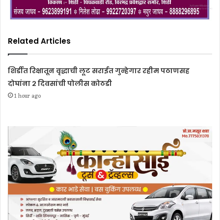
Related Articles
शिर्डीत रिक्षातून वृद्धाची लूट सराईत गुन्हेगार रहीम पठाणसह
दोघांना २ दिवसांची पोलीस कोठडी
1 hour ago