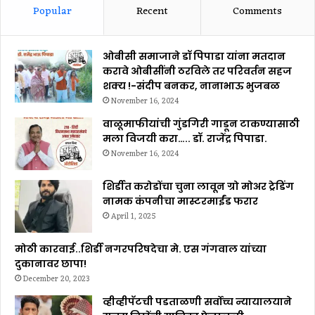
Popular
Recent
Comments
ओबीसी समाजाने डॉ पिपाडा यांना मतदान
करावे ओबीसींनी ठरविले तर परिवर्तन सहज
शक्य !-संदीप बनकर, नानाभाऊ भुजबळ
November 16, 2024
वाळूमाफीयांची गुंडगिरी गाडून टाकण्यासाठी
मला विजयी करा….. डॉ. राजेंद्र पिपाडा.
November 16, 2024
शिर्डीत करोडोंचा चुना लावून ग्रो मोअर ट्रेडिंग
नामक कंपनीचा मास्टरमाईंड फरार
April 1, 2025
मोठी कारवाई..शिर्डी नगरपरिषदेचा मे. एस गंगवाल यांच्या
दुकानावर छापा!
December 20, 2023
व्हीव्हीपॅटची पडताळणी सर्वोच्च न्यायालयाने