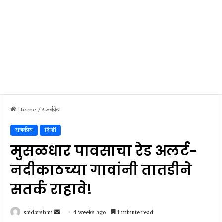
Home
/
राजकीय
राजकीय
शिर्डी
मुसळधार पावसाचा रेड अलर्ट-
नदीकाठच्या गावांनी तातडीने
सतर्क राहावे!
Send
saidarshan
4 weeks ago
1 minute read