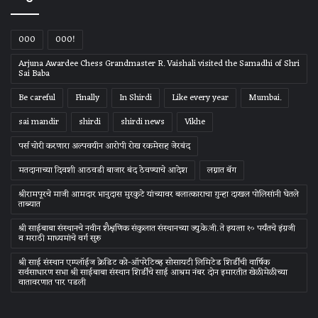
000
000!
Arjuna Awardee Chess Grandmaster R. Vaishali visited the Samadhi of Shri
Sai Baba
Be careful
Finally
In Shirdi
Like every year
Mumbai.
sai mandir
shirdi
shirdi news
Vikhe
पर्स चोरी करणारा अल्पवयीन आरोपी रोख रकमेसह जेरबंद
मतदानाच्या दिवशी आठवडी बाजार बंद ठेवण्याचे आदेश
लग्नात बॅग
श्रीरामपूरचे माजी आमदार भानुदास मुरकुटे यांच्यावर बलात्काराचा गुन्हा दाखल पोलिसांनी घेतले
ताब्यात
श्री साईबाबा संस्‍थानचे नवीन शैक्षणिक संकुलात संस्‍थानच्‍या ज्‍यु.के.जी. ते इयत्‍ता १० पर्यंतचे इंग्रजी
व मराठी माध्‍यमांचे वर्ग सुरु
श्री साई संस्थान एम्प्लॉईज क्रेडिट को-ऑपरेटिव्ह सोसायटी लिमिटेड शिर्डीची वार्षिक
सर्वसाधारण सभा श्री साईबाबा संस्थान शिर्डीचे साई आश्रम नंबर दोन इमारतीत खेळीमेळीच्या
वातावरणात पार पडली