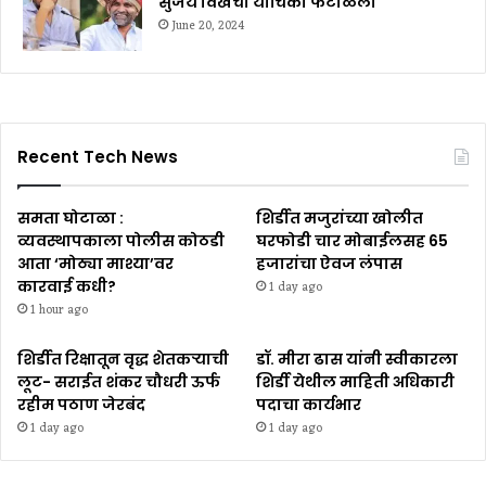
सुजय विखेंची याचिका फेटाळली
June 20, 2024
Recent Tech News
समता घोटाळा :
शिर्डीत मजुरांच्या खोलीत
व्यवस्थापकाला पोलीस कोठडी
घरफोडी चार मोबाईलसह ₹65
आता ‘मोठ्या माश्या’वर
हजारांचा ऐवज लंपास
कारवाई कधी?
1 day ago
1 hour ago
शिर्डीत रिक्षातून वृद्ध शेतकऱ्याची
डॉ. मीरा ढास यांनी स्वीकारला
लूट- सराईत शंकर चौधरी ऊर्फ
शिर्डी येथील माहिती अधिकारी
रहीम पठाण जेरबंद
पदाचा कार्यभार
1 day ago
1 day ago