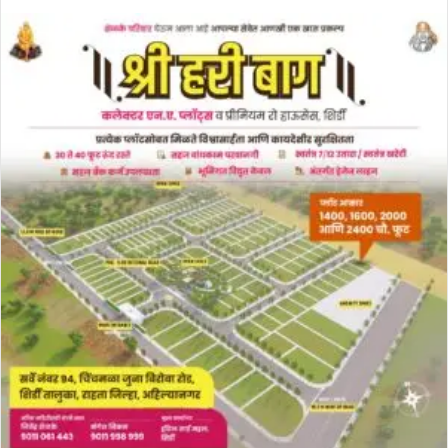
an
email