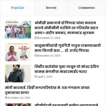
Popular
Recent
Comments
ओबीसी समाजाने डॉ पिपाडा यांना मतदान
करावे ओबीसींनी ठरविले तर परिवर्तन सहज
शक्य !-संदीप बनकर, नानाभाऊ भुजबळ
November 16, 2024
वाळूमाफीयांची गुंडगिरी गाडून टाकण्यासाठी
मला विजयी करा….. डॉ. राजेंद्र पिपाडा.
November 16, 2024
शिर्डीत करोडोंचा चुना लावून ग्रो मोअर ट्रेडिंग
नामक कंपनीचा मास्टरमाईंड फरार
April 1, 2025
मोठी कारवाई..शिर्डी नगरपरिषदेचा मे. एस गंगवाल यांच्या
दुकानावर छापा!
December 20, 2023
व्हीव्हीपॅटची पडताळणी सर्वोच्च न्यायालयाने