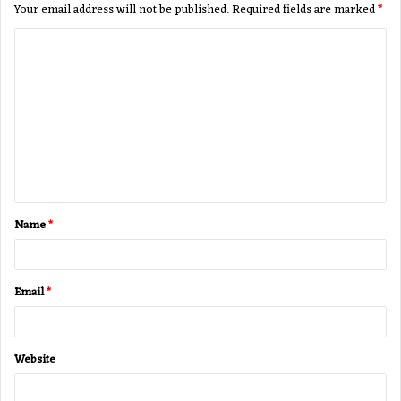
Your email address will not be published.
Required fields are marked
*
C
o
m
m
e
n
t
Name
*
*
Email
*
Website