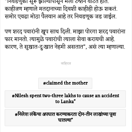
“निवडणुका सुरू झाल्यापासून मला टेन्शन वाटत होतं.
काहीजण म्हणाले मतदानाच्या दिवशी काहीही होऊ शकतं.
समोर एवढा मोठा पैलवान आहे तर निवडणूक जड जाईल.
पण शरद पवारांनी खूप साथ दिली. माझा पोरगा शरद पवारांना
फार मानतो. त्यामुळे पवारांची त्याला सेवा करायची आहे.
कारण, ते सुखात-दुःखात नेहमी असतात”, असंं त्या म्हणाल्या.
जाहिरात
claimed the mother
Nilesh spent two-three lakhs to cause an accident
to Lanka”
निलेश लंकेंचा अपघात करण्याकरता दोन-तीन लाखांच्या पूजा
घातल्या”