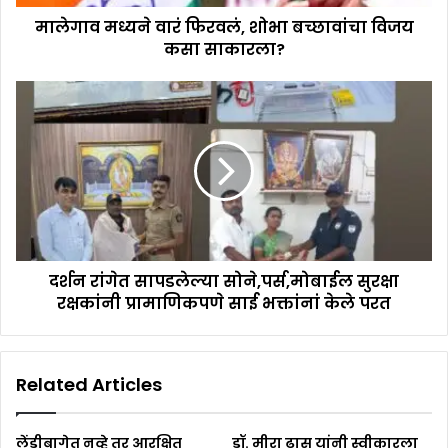
मालेगाव मध्यने वारं फिरवलं, शोभा बच्छावांचा विजय
कसा साकारला?
दर्शन रांगेत सापडलेल्या सोने,पर्स,मोबाईल सुरक्षा
रक्षकांनी प्रामाणिकपणे साई भक्तांनां केले परत
Related Articles
लेंडीबागेत नव्हे तर आरक्षित
डॉ. मीरा ढास यांनी स्वीकारला