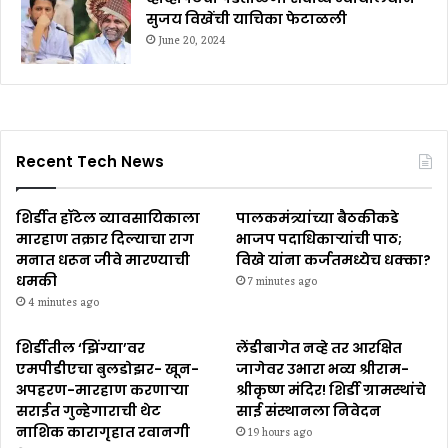
सुजय विखेंची याचिका फेटाळली
June 20, 2024
Recent Tech News
शिर्डीत हॉटेल व्यावसायिकाला
पालकमंत्र्यांच्या बैठकीकडे
मारहाण तक्रार दिल्याचा राग
भाजप पदाधिकाऱ्यांची पाठ;
मनात धरून जीवे मारण्याची
विखे यांना कर्जतमध्येच धक्का?
धमकी
7 minutes ago
4 minutes ago
शिर्डीतील ‘झिंग्या’वर
लेंडीबागेत नव्हे तर आरक्षित
एमपीडीएचा बुलडोझर- खून-
जागेवर उभारा भव्य श्रीराम-
अपहरण-मारहाण करणाऱ्या
श्रीकृष्ण मंदिर! शिर्डी ग्रामस्थांचे
सराईत गुन्हेगाराची थेट
साई संस्थानला निवेदन
नाशिक कारागृहात रवानगी
19 hours ago