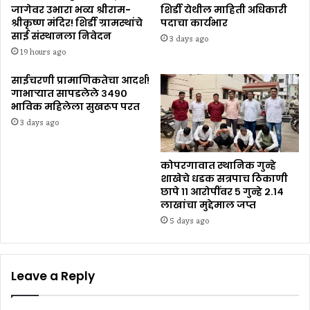
जागेवर उभारा भव्य श्रीराम-
शिर्डी येथील माहिती अधिकारी
श्रीकृष्ण मंदिर! शिर्डी ग्रामस्थांचे
पदाचा कार्यभार
साई संस्थानला निवेदन
3 days ago
19 hours ago
साईचरणी प्रामाणिकतेचा आदर्श!
गाभाऱ्यात सापडलेले ३४९०
भाविक महिलेला सुखरूप परत
3 days ago
कोपरगावात स्थानिक गुन्हे
शाखेचे धडक सत्रपाच ठिकाणी
छापे ११ आरोपींवर ५ गुन्हे २.१४
लाखांचा मुद्देमाल जप्त
5 days ago
Leave a Reply