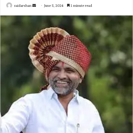
Send
saidarshan
June 5, 2024
1 minute read
an
email