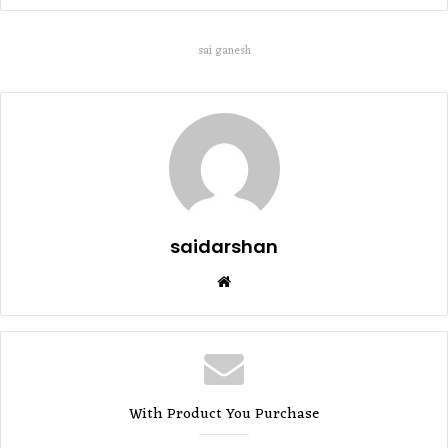
sai ganesh
saidarshan
Website
With Product You Purchase