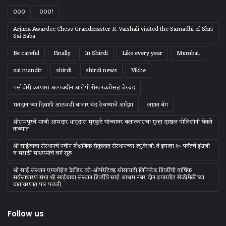
000
000!
Arjuna Awardee Chess Grandmaster R. Vaishali visited the Samadhi of Shri
Sai Baba
Be careful
Finally
In Shirdi
Like every year
Mumbai.
sai mandir
shirdi
shirdi news
Vikhe
पर्स चोरी करणारा अल्पवयीन आरोपी रोख रकमेसह जेरबंद
मतदानाच्या दिवशी आठवडी बाजार बंद ठेवण्याचे आदेश
लग्नात बॅग
श्रीरामपूरचे माजी आमदार भानुदास मुरकुटे यांच्यावर बलात्काराचा गुन्हा दाखल पोलिसांनी घेतले
ताब्यात
श्री साईबाबा संस्‍थानचे नवीन शैक्षणिक संकुलात संस्‍थानच्‍या ज्‍यु.के.जी. ते इयत्‍ता १० पर्यंतचे इंग्रजी
व मराठी माध्‍यमांचे वर्ग सुरु
श्री साई संस्थान एम्प्लॉईज क्रेडिट को-ऑपरेटिव्ह सोसायटी लिमिटेड शिर्डीची वार्षिक
सर्वसाधारण सभा श्री साईबाबा संस्थान शिर्डीचे साई आश्रम नंबर दोन इमारतीत खेळीमेळीच्या
वातावरणात पार पडली
Follow us