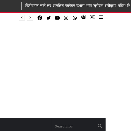
ेंडीबागेत नव्हे तर आरक्षित जागेवर उभारा भव्य श्रीराम-श्रीकृष्ण मंदिर! शिर्डी ग्रामस्थांचे साई
Facebook
Twitter
YouTube
Instagram
WhatsApp
Log
Random
Sidebar
In
Article
Search