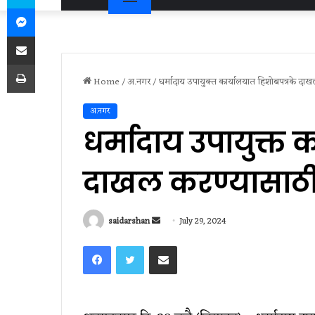
Messenger
Share via Email
Print
Home
/
अ.नगर
/
धर्मादाय उपायुक्त कार्यालयात हिशोबपत्रके दा
अ.नगर
धर्मादाय उपायुक्त 
दाखल करण्यासाठी 
Send
saidarshan
July 29, 2024
an
Facebook
Twitter
Share via Email
email