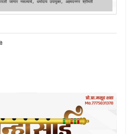
ारली जाणार नसल्याचे, धर्मादाय उपायुक्त, अहमदनगर श्रीमती 
चे