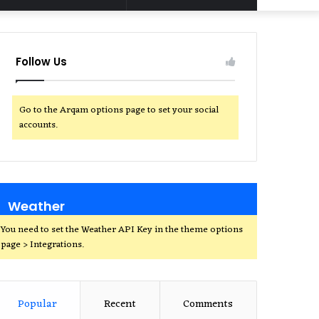
for
Follow Us
Go to the Arqam options page to set your social
accounts.
Weather
You need to set the Weather API Key in the theme options
page > Integrations.
Popular
Recent
Comments