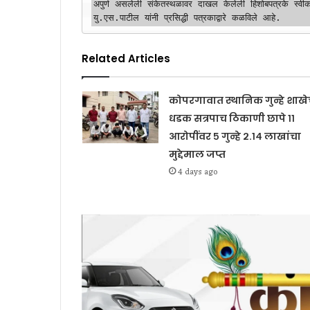
अपुर्ण असलेली संकेतस्थळावर दाखल केलेली हिशोबपत्रके स्वीक
यु.एस.पाटील यांनी प्रसिद्धी पत्रकाद्वारे कळविले आहे.
Related Articles
कोपरगावात स्थानिक गुन्हे शाखे
धडक सत्रपाच ठिकाणी छापे ११
आरोपींवर ५ गुन्हे २.१४ लाखांचा
मुद्देमाल जप्त
4 days ago