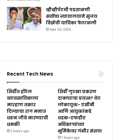
व्हीव्हीपॅटची पडताळणी
सर्वोच्च न्यायालयाने सुजय
विखेंची याचिका फेटाळली
June 20, 2024
Recent Tech News
शिर्डीत हॉटेल
शिर्डी गुटखा प्रकरण
व्यावसायिकाला
दाबण्याचा प्रयत्न? थेट
मारहाण तक्रार
लोकायुक्त- एसीबी
दिल्याचा राग मनात
आणि आयुक्तांकडे
धरून जीवे मारण्याची
धडक-एफडीए
धमकी
अधिकाऱ्यांच्या
भूमिकेवर गंभीर संशय!
2 hours ago
7 hours ago