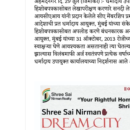
अहमदनगर दि. 29 जुलै (जिमाका) :- धर्मादाय उपा
हिशोबपत्रकासोबत लेखापरीक्षण करणारे सनदी ल
आयसीएआय यांनी प्रदान केलेले सीए मेंबरशिप प्रम
आदेशाची प्रत धर्मादाय आयुक्त, मुंबई यांच्या सं
हिशोबपत्रकासोबत अपलोड करणे बंधनकारक असत
आयुक्त, मुंबई यांच्या 31 ऑक्टोबर, 2013 रोजीच्या
स्वाक्षऱ्या घेणे आवश्यकता असतानाही त्या घेतल
झाल्यास विलंबमाफी अर्ज स्वतंत्रपणे प्रत्येक व
धर्मादाय उपायुक्त कार्यालयाच्या निदर्शनास आले