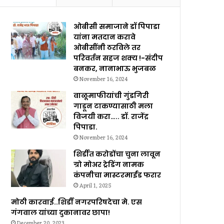
ओबीसी समाजाने डॉ पिपाडा
यांना मतदान करावे
ओबीसींनी ठरविले तर
परिवर्तन सहज शक्य !-संदीप
बनकर, नानाभाऊ भुजबळ
November 16, 2024
वाळूमाफीयांची गुंडगिरी
गाडून टाकण्यासाठी मला
विजयी करा….. डॉ. राजेंद्र
पिपाडा.
November 16, 2024
शिर्डीत करोडोंचा चुना लावून
ग्रो मोअर ट्रेडिंग नामक
कंपनीचा मास्टरमाईंड फरार
April 1, 2025
मोठी कारवाई..शिर्डी नगरपरिषदेचा मे. एस
गंगवाल यांच्या दुकानावर छापा!
December 20, 2023