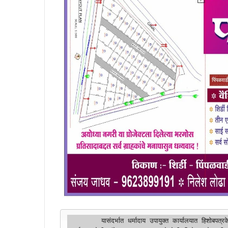
        यासंदर्भात धर्मादाय उपायुक्त कार्यालयात हिशोबपत्रके दाखल करताना संबंधितांनी आवश्यक ती दक्षता घ्यावी. तसेच वरीलप्रमाणे 