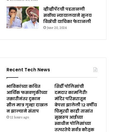
व्हीव्हीपॅटची पडताळणी
सर्वोच्च न्यायालयाने सुजय
विखेंची याचिका फेटाळली
June 20, 2024
Recent Tech News
भाविकांच्या कथित
शिर्डी पोलिसांची
आर्थिक फसवणुकीच्या
दमदार कामगिरी!
तक्रारीनंतर दुकान
मंदिर परिसरातून
सील मात्र गुन्हा दाखल
बेपत्ता झालेली १२ वर्षीय
न झाल्याने संताप
चिमुरडी काही तासांत
सुखरूप आईच्या
12 hours ago
स्वाधीन पोलिसांच्या
तत्परतेचे सर्वत्र कौतुक