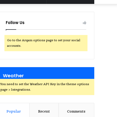
for
Follow Us
Go to the Arqam options page to set your social
accounts.
Weather
You need to set the Weather API Key in the theme options
page > Integrations.
Popular
Recent
Comments