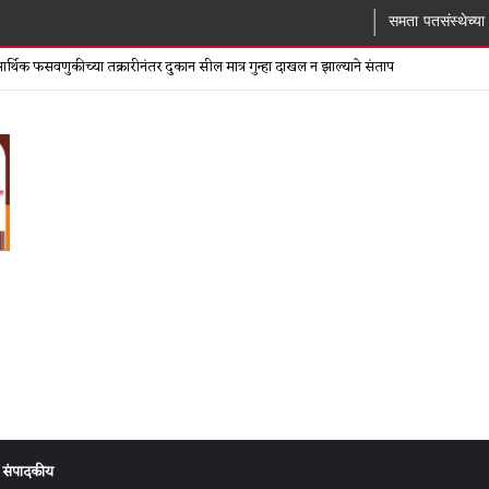
समता पतसंस्थेच्या बोगस खात्याप्र
्थिक फसवणुकीच्या तक्रारीनंतर दुकान सील मात्र गुन्हा दाखल न झाल्याने संताप
संपादकीय