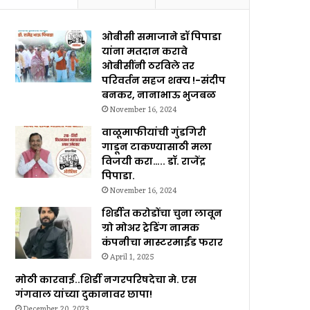
ओबीसी समाजाने डॉ पिपाडा
यांना मतदान करावे
ओबीसींनी ठरविले तर
परिवर्तन सहज शक्य !-संदीप
बनकर, नानाभाऊ भुजबळ
November 16, 2024
वाळूमाफीयांची गुंडगिरी
गाडून टाकण्यासाठी मला
विजयी करा….. डॉ. राजेंद्र
पिपाडा.
November 16, 2024
शिर्डीत करोडोंचा चुना लावून
ग्रो मोअर ट्रेडिंग नामक
कंपनीचा मास्टरमाईंड फरार
April 1, 2025
मोठी कारवाई..शिर्डी नगरपरिषदेचा मे. एस
गंगवाल यांच्या दुकानावर छापा!
December 20, 2023