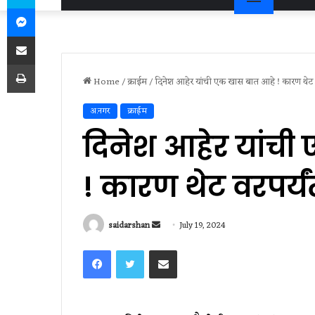
Messenger
Share via Email
Print
Home
/
क्राईम
/
दिनेश आहेर यांची एक खास बात आहे ! कारण थेट वरप
अ.नगर
क्राईम
दिनेश आहेर यांची
! कारण थेट वरपर्यंत
Send
saidarshan
July 19, 2024
an
Facebook
Twitter
Share via Email
email