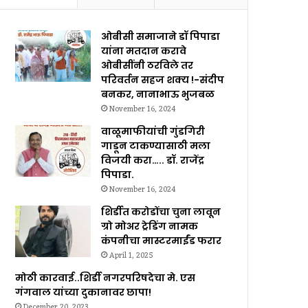
ओबीसी समाजाने डॉ पिपाडा
यांना मतदान करावे
ओबीसींनी ठरविले तर
परिवर्तन सहज शक्य !-संदीप
बनकर, नानाभाऊ भुजबळ
November 16, 2024
वाळूमाफीयांची गुंडगिरी
गाडून टाकण्यासाठी मला
विजयी करा….. डॉ. राजेंद्र
पिपाडा.
November 16, 2024
शिर्डीत करोडोंचा चुना लावून
ग्रो मोअर ट्रेडिंग नामक
कंपनीचा मास्टरमाईंड फरार
April 1, 2025
मोठी कारवाई..शिर्डी नगरपरिषदेचा मे. एस
गंगवाल यांच्या दुकानावर छापा!
December 20, 2023