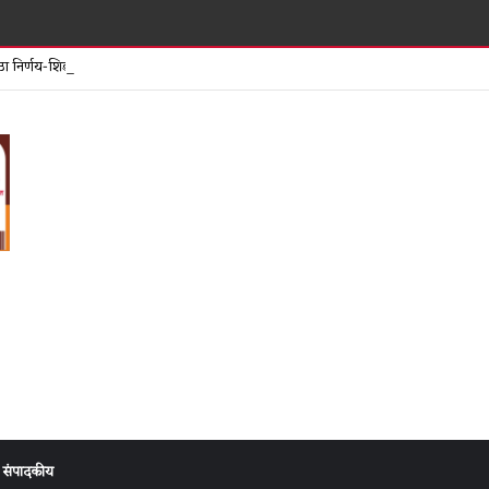
अयोध्या राम
मोठा निर्णय-शिर्डी नगरपरिषदेला मिळाला परिविक्षाधीन मुख्याधिकारी!
संपादकीय