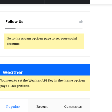
for
Follow Us
Go to the Arqam options page to set your social
accounts.
Weather
You need to set the Weather API Key in the theme options
page > Integrations.
Popular
Recent
Comments