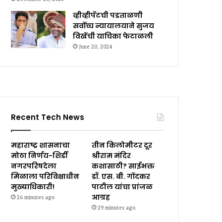
व्हीव्हीपॅटची पडताळणी
सर्वोच्च न्यायालयाने सुजय
विखेंची याचिका फेटाळली
June 20, 2024
Recent Tech News
महाराष्ट्र शासनाचा
तीन किलोमीटर दूर
मोठा निर्णय-शिर्डी
श्रीराम मंदिर
नगरपरिषदेला
कशासाठी? साईभक्त
मिळाला परिविक्षाधीन
डॉ. एस. बी. गोंदकर
मुख्याधिकारी!
पाटील यांचा प्रांजळ
आग्रह
26 minutes ago
29 minutes ago