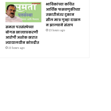
भाविकांच्या कथित
आर्थिक फसवणुकीच्या
तक्रारीनंतर दुकान
सील मात्र गुन्हा दाखल
न झाल्याने संताप
समता पतसंस्थेच्या
23 hours ago
बोगस खात्याप्रकरणी
आरोपी अशोक खरात
न्यायालयीन कोठडीत
23 hours ago