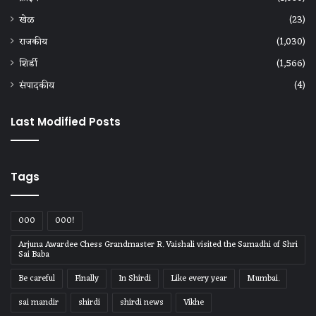
खेळ
(23)
राजकीय
(1,030)
शिर्डी
(1,566)
संपादकीय
(4)
Last Modified Posts
Tags
000
000!
Arjuna Awardee Chess Grandmaster R. Vaishali visited the Samadhi of Shri
Sai Baba
Be careful
Finally
In Shirdi
Like every year
Mumbai.
sai mandir
shirdi
shirdi news
Vikhe