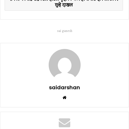
गुन्हे दाखल
sai ganesh
saidarshan
Website