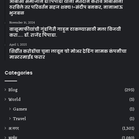
ओबीसी समाजाने डॉ पिपाडा यांना मतदान करावे ओबीसींनी
ठरविले तर परिवर्तन सहज शक्य !-संदीप बनकर, नानाभाऊ
भुजबळ
November 16, 2024
वाळूमाफीयांची गुंडगिरी गाडून टाकण्यासाठी मला विजयी
करा….. डॉ. राजेंद्र पिपाडा.
April 1, 2025
शिर्डीत करोडोंचा चुना लावून ग्रो मोअर ट्रेडिंग नामक कंपनीचा
मास्टरमाईंड फरार
Categories
Blog
(295)
World
(5)
Games
(1)
Travel
(1)
अ.नगर
(1,301)
क्राईम
(1,080)