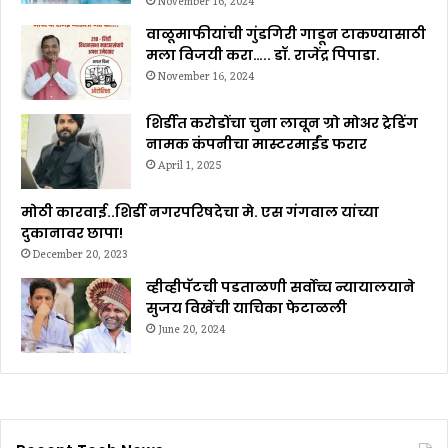
November 16, 2024
वाळूमाफीयांची गुंडगिरी गाडून टाकण्यासाठी
मला विजयी करा….. डॉ. राजेंद्र पिपाडा.
November 16, 2024
शिर्डीत करोडोंचा चुना लावून ग्रो मोअर ट्रेडिंग
नामक कंपनीचा मास्टरमाईंड फरार
April 1, 2025
मोठी कारवाई..शिर्डी नगरपरिषदेचा मे. एस गंगवाल यांच्या
दुकानावर छापा!
December 20, 2023
व्हीव्हीपॅटची पडताळणी सर्वोच्च न्यायालयाने
सुजय विखेंची याचिका फेटाळली
June 20, 2024