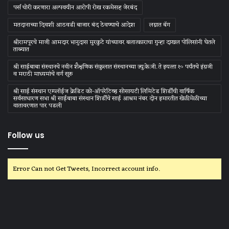
पर्स चोरी करणारा अल्पवयीन आरोपी रोख रकमेसह जेरबंद
मतदानाच्या दिवशी आठवडी बाजार बंद ठेवण्याचे आदेश
लग्नात बॅग
श्रीरामपूरचे माजी आमदार भानुदास मुरकुटे यांच्यावर बलात्काराचा गुन्हा दाखल पोलिसांनी घेतले
ताब्यात
श्री साईबाबा संस्‍थानचे नवीन शैक्षणिक संकुलात संस्‍थानच्‍या ज्‍यु.के.जी. ते इयत्‍ता १० पर्यंतचे इंग्रजी
व मराठी माध्‍यमांचे वर्ग सुरु
श्री साई संस्थान एम्प्लॉईज क्रेडिट को-ऑपरेटिव्ह सोसायटी लिमिटेड शिर्डीची वार्षिक
सर्वसाधारण सभा श्री साईबाबा संस्थान शिर्डीचे साई आश्रम नंबर दोन इमारतीत खेळीमेळीच्या
वातावरणात पार पडली
Follow us
Error Can not Get Tweets, Incorrect account info.