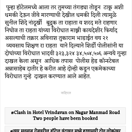
पुन्हा हॉटेलमध्ये आला तर तुमच्या तंगड्या तोडून टाकू अशी
धमकी देऊन जीवे मारण्याची देखील धमकी दिली त्यामुळे
सुनील शिंदे नांदूर्खी बुद्रुक ता राहाता व शरद मते राहणार
निघोज ता राहता यांच्या विरोधात माझी कायदेशीर फिर्याद
असल्याची तक्रार अविनाश तुकाराम भाडाईत वय २१
व्यवसाय शिक्षण रा राहता याने दिल्याने शिर्डी पोलीसांनी या
दोघांच्या विरोधात भादवी ३२३,३२४ ३४,५०४,५०६ अन्वये गुन्हा
दाखल केला असून आधिक तपास पोलीस हेड कॉन्स्टेबल
अन्नासाहेब दातीर हे करीत आहे दोन्ही कडून एकमेकाच्या
विरोधात गुन्हे दाखल करण्यात आले आहेत.
जाहिरात
Clash in Hotel Vrindavan on Nagar Manmad Road
Two people have been booked
नगर मनमाड रोडवरील हाॅटेल वृंदावन मध्ये हाणामारी दोन लोकांवर