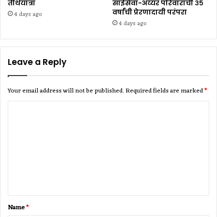
तीर्थयात्रा
साईसेवा-अय्यर परिवाराची ३५
वर्षांची प्रेरणादायी परंपरा
4 days ago
4 days ago
Leave a Reply
Your email address will not be published.
Required fields are marked
*
C
o
m
m
e
n
t
Name
*
*