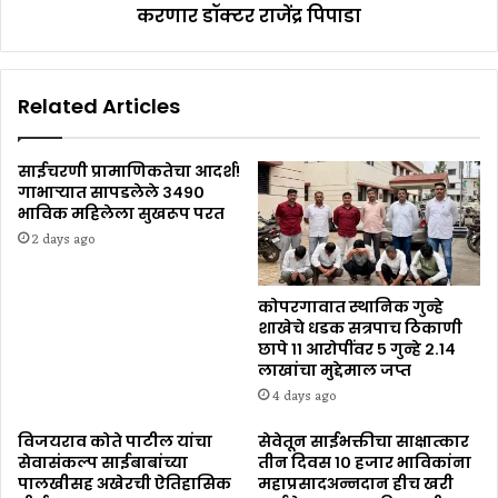
करणार डॉक्टर राजेंद्र पिपाडा
Related Articles
साईचरणी प्रामाणिकतेचा आदर्श!
गाभाऱ्यात सापडलेले ३४९०
भाविक महिलेला सुखरूप परत
2 days ago
कोपरगावात स्थानिक गुन्हे
शाखेचे धडक सत्रपाच ठिकाणी
छापे ११ आरोपींवर ५ गुन्हे २.१४
लाखांचा मुद्देमाल जप्त
4 days ago
विजयराव कोते पाटील यांचा
सेवेतून साईभक्तीचा साक्षात्कार
सेवासंकल्प साईबाबांच्या
तीन दिवस १० हजार भाविकांना
पालखीसह अखेरची ऐतिहासिक
महाप्रसादअन्नदान हीच खरी