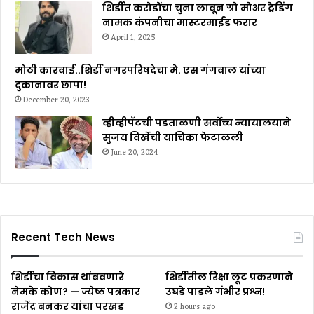
शिर्डीत करोडोंचा चुना लावून ग्रो मोअर ट्रेडिंग
नामक कंपनीचा मास्टरमाईंड फरार
April 1, 2025
मोठी कारवाई..शिर्डी नगरपरिषदेचा मे. एस गंगवाल यांच्या
दुकानावर छापा!
December 20, 2023
व्हीव्हीपॅटची पडताळणी सर्वोच्च न्यायालयाने
सुजय विखेंची याचिका फेटाळली
June 20, 2024
Recent Tech News
शिर्डीचा विकास थांबवणारे
शिर्डीतील रिक्षा लूट प्रकरणाने
नेमके कोण? — ज्येष्ठ पत्रकार
उघडे पाडले गंभीर प्रश्न!
राजेंद्र बनकर यांचा परखड
2 hours ago