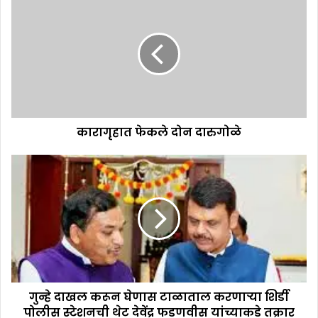
कारागृहात फेकले दोन दारुगोळे
गुन्हे दाखल करून घेणास टाळाताल करणाऱ्या शिर्डी
पोलीस स्टेशनची थेट देवेंद्र फडणवीस यांच्याकडे तक्रार