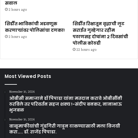
सवाल
2 hours ago
शिर्डीत भाविकांची अडवणूक
शिर्डीत रिक्षातून वृद्धाची लूट
करणाऱ्यांवर पोलिसांचा दणका!
सराईत गुन्हेगार रहीम
पठाणसह दोघांना २ दिवसांची
2 hours ago
पोलीस कोठडी
22 hours ago
Most Viewed Posts
November 16, 2024
ओबीसी समाजाने डॉ पिपाडा यांना मतदान करावे ओबीसींनी
ठरविले तर परिवर्तन सहज शक्य !-संदीप बनकर, नानाभाऊ
भुजबळ
November 16, 2024
वाळूमाफीयांची गुंडगिरी गाडून टाकण्यासाठी मला विजयी
करा….. डॉ. राजेंद्र पिपाडा.