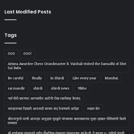
Last Modified Posts
Tags
000
000!
Arjuna Awardee Chess Grandmaster R. Vaishali visited the Samadhi of Shri
Sai Baba
Be careful
Finally
In Shirdi
Like every year
Mumbai.
sai mandir
shirdi
shirdi news
Vikhe
पर्स चोरी करणारा अल्पवयीन आरोपी रोख रकमेसह जेरबंद
मतदानाच्या दिवशी आठवडी बाजार बंद ठेवण्याचे आदेश
लग्नात बॅग
श्रीरामपूरचे माजी आमदार भानुदास मुरकुटे यांच्यावर बलात्काराचा गुन्हा दाखल पोलिसांनी घेतले
ताब्यात
श्री साईबाबा संस्‍थानचे नवीन शैक्षणिक संकुलात संस्‍थानच्‍या ज्‍यु.के.जी. ते इयत्‍ता १० पर्यंतचे इंग्रजी