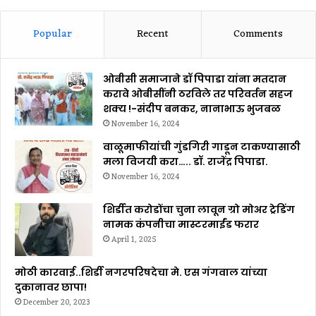
Popular
Recent
Comments
ओबीसी समाजाने डॉ पिपाडा यांना मतदान
करावे ओबीसींनी ठरविले तर परिवर्तन सहज
शक्य !-संदीप बनकर, नानाभाऊ भुजबळ
November 16, 2024
वाळूमाफीयांची गुंडगिरी गाडून टाकण्यासाठी
मला विजयी करा….. डॉ. राजेंद्र पिपाडा.
November 16, 2024
शिर्डीत करोडोंचा चुना लावून ग्रो मोअर ट्रेडिंग
नामक कंपनीचा मास्टरमाईंड फरार
April 1, 2025
मोठी कारवाई..शिर्डी नगरपरिषदेचा मे. एस गंगवाल यांच्या
दुकानावर छापा!
December 20, 2023