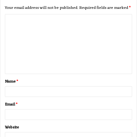
Your email address will not be published.
Required fields are marked
*
C
o
m
m
e
n
t
Name
*
*
Email
*
Website