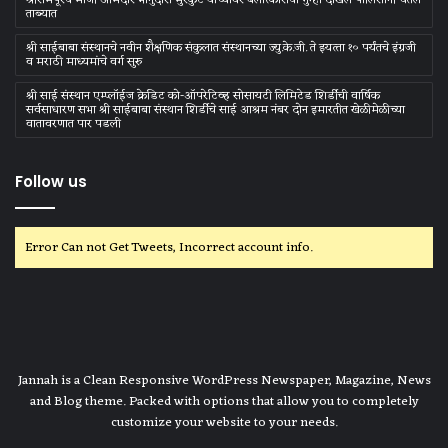
श्रीरामपूरचे माजी आमदार भानुदास मुरकुटे यांच्यावर बलात्काराचा गुन्हा दाखल पोलिसांनी घेतले
ताब्यात
श्री साईबाबा संस्‍थानचे नवीन शैक्षणिक संकुलात संस्‍थानच्‍या ज्‍यु.के.जी. ते इयत्‍ता १० पर्यंतचे इंग्रजी
व मराठी माध्‍यमांचे वर्ग सुरु
श्री साई संस्थान एम्प्लॉईज क्रेडिट को-ऑपरेटिव्ह सोसायटी लिमिटेड शिर्डीची वार्षिक
सर्वसाधारण सभा श्री साईबाबा संस्थान शिर्डीचे साई आश्रम नंबर दोन इमारतीत खेळीमेळीच्या
वातावरणात पार पडली
Follow us
Error Can not Get Tweets, Incorrect account info.
Jannah is a Clean Responsive WordPress Newspaper, Magazine, News
and Blog theme. Packed with options that allow you to completely
customize your website to your needs.