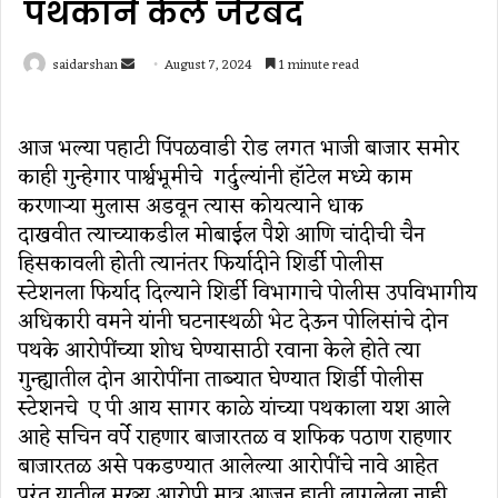
पथकाने केले जेरबंद
Send
saidarshan
August 7, 2024
1 minute read
an
email
आज भल्या पहाटी पिंपळवाडी रोड लगत भाजी बाजार समोर
काही गुन्हेगार पार्श्वभूमीचे गर्दुल्यांनी हॉटेल मध्ये काम
करणाऱ्या मुलास अडवून त्यास कोयत्याने धाक
दाखवीत त्याच्याकडील मोबाईल पैशे आणि चांदीची चैन
हिसकावली होती त्यानंतर फिर्यादीने शिर्डी पोलीस
स्टेशनला फिर्याद दिल्याने शिर्डी विभागाचे पोलीस उपविभागीय
अधिकारी वमने यांनी घटनास्थळी भेट देऊन पोलिसांचे दोन
पथके आरोपींच्या शोध घेण्यासाठी रवाना केले होते त्या
गुन्ह्यातील दोन आरोपींना ताब्यात घेण्यात शिर्डी पोलीस
स्टेशनचे ए पी आय सागर काळे यांच्या पथकाला यश आले
आहे सचिन वर्पे राहणार बाजारतळ व शफिक पठाण राहणार
बाजारतळ असे पकडण्यात आलेल्या आरोपींचे नावे आहेत
परंतु यातील मुख्य आरोपी मात्र आजून हाती लागलेला नाही