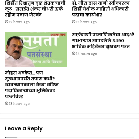
शिर्डीत रिक्षातून वृद्ध शेतकऱ्याची
डॉ. मीरा ढास यांनी स्वीकारला
लूट- सराईत शंकर चौधरी ऊर्फ
शिर्डी येथील माहिती अधिकारी
रहीम पठाण जेरबंद
पदाचा कार्यभार
12 hours ago
13 hours ago
साईचरणी प्रामाणिकतेचा आदर्श!
गाभाऱ्यात सापडलेले ३४९०
भाविक महिलेला सुखरूप परत
14 hours ago
मोहरा अटकेत… पण
सूत्रधारापर्यंत तपास कधी?
व्यवस्थापकाला बेड्या वरिष्ठ
पदाधिकाऱ्यांच्या भूमिकेवर
प्रश्नचिन्ह
13 hours ago
Leave a Reply