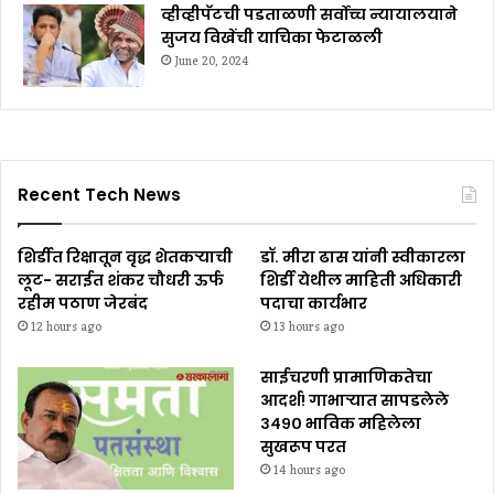
व्हीव्हीपॅटची पडताळणी सर्वोच्च न्यायालयाने
सुजय विखेंची याचिका फेटाळली
June 20, 2024
Recent Tech News
शिर्डीत रिक्षातून वृद्ध शेतकऱ्याची
डॉ. मीरा ढास यांनी स्वीकारला
लूट- सराईत शंकर चौधरी ऊर्फ
शिर्डी येथील माहिती अधिकारी
रहीम पठाण जेरबंद
पदाचा कार्यभार
12 hours ago
13 hours ago
साईचरणी प्रामाणिकतेचा
आदर्श! गाभाऱ्यात सापडलेले
३४९० भाविक महिलेला
सुखरूप परत
14 hours ago