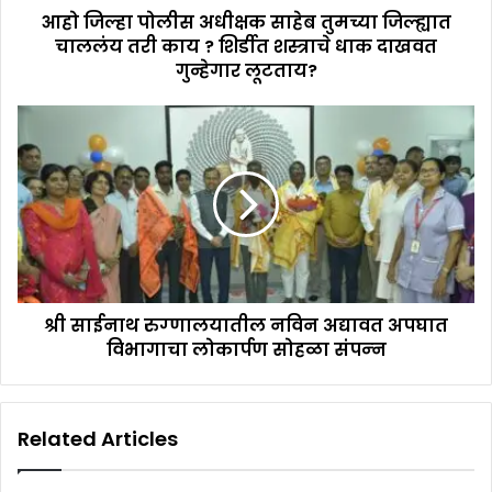
आहो जिल्हा पोलीस अधीक्षक साहेब तुमच्या जिल्ह्यात
चाललंय तरी काय ? शिर्डीत शस्त्राचे धाक दाखवत
गुन्हेगार लूटताय?
श्री साईनाथ रुग्‍णालयातील नविन अद्यावत अपघात
विभागाचा लोकार्पण सोहळा संपन्‍न
Related Articles