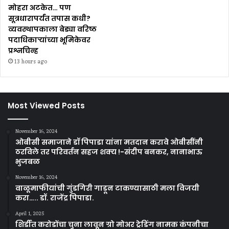
मोहरा अटकेत… पण
सूत्रधारापर्यंत तपास कधी?
व्यवस्थापकाला बेड्या वरिष्ठ
पदाधिकाऱ्यांच्या भूमिकेवर
प्रश्नचिन्ह
13 hours ago
Most Viewed Posts
November 16, 2024
ओबीसी समाजाने डॉ पिपाडा यांना मतदान करावे ओबीसींनी
ठरविले तर परिवर्तन सहज शक्य !-संदीप बनकर, नानाभाऊ
भुजबळ
November 16, 2024
वाळूमाफीयांची गुंडगिरी गाडून टाकण्यासाठी मला विजयी
करा….. डॉ. राजेंद्र पिपाडा.
April 1, 2025
शिर्डीत करोडोंचा चुना लावून ग्रो मोअर ट्रेडिंग नामक कंपनीचा