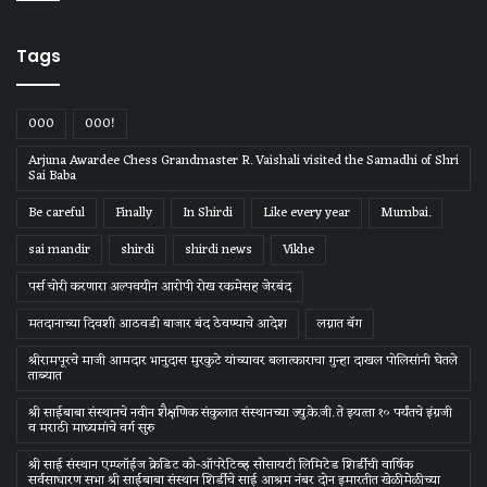
Tags
000
000!
Arjuna Awardee Chess Grandmaster R. Vaishali visited the Samadhi of Shri
Sai Baba
Be careful
Finally
In Shirdi
Like every year
Mumbai.
sai mandir
shirdi
shirdi news
Vikhe
पर्स चोरी करणारा अल्पवयीन आरोपी रोख रकमेसह जेरबंद
मतदानाच्या दिवशी आठवडी बाजार बंद ठेवण्याचे आदेश
लग्नात बॅग
श्रीरामपूरचे माजी आमदार भानुदास मुरकुटे यांच्यावर बलात्काराचा गुन्हा दाखल पोलिसांनी घेतले
ताब्यात
श्री साईबाबा संस्‍थानचे नवीन शैक्षणिक संकुलात संस्‍थानच्‍या ज्‍यु.के.जी. ते इयत्‍ता १० पर्यंतचे इंग्रजी
व मराठी माध्‍यमांचे वर्ग सुरु
श्री साई संस्थान एम्प्लॉईज क्रेडिट को-ऑपरेटिव्ह सोसायटी लिमिटेड शिर्डीची वार्षिक
सर्वसाधारण सभा श्री साईबाबा संस्थान शिर्डीचे साई आश्रम नंबर दोन इमारतीत खेळीमेळीच्या