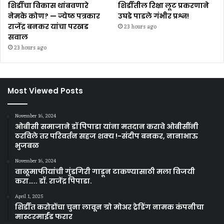
शिर्डीचा विकास थांबवणारे
शिर्डीतील रिक्षा लूट प्रकरणाने
नेमके कोण? — ज्येष्ठ पत्रकार
उघडे पाडले गंभीर प्रश्न!
राजेंद्र बनकर यांचा परखड
23 hours ago
सवाल
23 hours ago
Most Viewed Posts
November 16, 2024
ओबीसी समाजाने डॉ पिपाडा यांना मतदान करावे ओबीसींनी
ठरविले तर परिवर्तन सहज शक्य !-संदीप बनकर, नानाभाऊ
भुजबळ
November 16, 2024
वाळूमाफीयांची गुंडगिरी गाडून टाकण्यासाठी मला विजयी
करा….. डॉ. राजेंद्र पिपाडा.
April 1, 2025
शिर्डीत करोडोंचा चुना लावून ग्रो मोअर ट्रेडिंग नामक कंपनीचा
मास्टरमाईंड फरार