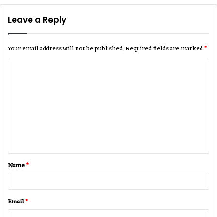
Leave a Reply
Your email address will not be published.
Required fields are marked
*
C
o
m
m
e
n
t
Name
*
*
Email
*