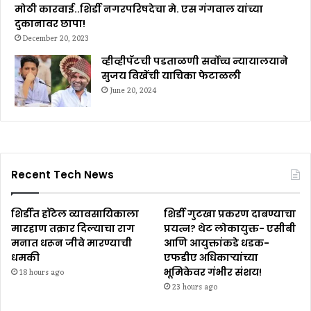
मोठी कारवाई..शिर्डी नगरपरिषदेचा मे. एस गंगवाल यांच्या
दुकानावर छापा!
December 20, 2023
व्हीव्हीपॅटची पडताळणी सर्वोच्च न्यायालयाने
सुजय विखेंची याचिका फेटाळली
June 20, 2024
Recent Tech News
शिर्डीत हॉटेल व्यावसायिकाला
शिर्डी गुटखा प्रकरण दाबण्याचा
मारहाण तक्रार दिल्याचा राग
प्रयत्न? थेट लोकायुक्त- एसीबी
मनात धरून जीवे मारण्याची
आणि आयुक्तांकडे धडक-
धमकी
एफडीए अधिकाऱ्यांच्या
भूमिकेवर गंभीर संशय!
18 hours ago
23 hours ago