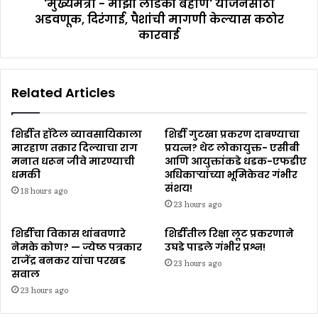
'मुख्यमंत्री - माझी लाडकी बहीण' योजनेसाठी
अडवणूक, दिरंगाई, पैशांची मागणी केल्यास कठोर
कारवाई
Related Articles
शिर्डीत हॉटेल व्यावसायिकाला
शिर्डी गुटखा प्रकरण दाबण्याचा
मारहाण तक्रार दिल्याचा राग
प्रयत्न? थेट लोकायुक्त- एसीबी
मनात धरून जीवे मारण्याची
आणि आयुक्तांकडे धडक-एफडीए
धमकी
अधिकाऱ्यांच्या भूमिकेवर गंभीर
संशय!
18 hours ago
23 hours ago
शिर्डीचा विकास थांबवणारे
शिर्डीतील रिक्षा लूट प्रकरणाने
नेमके कोण? — ज्येष्ठ पत्रकार
उघडे पाडले गंभीर प्रश्न!
राजेंद्र बनकर यांचा परखड
23 hours ago
सवाल
23 hours ago