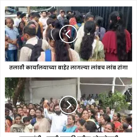
तलाठी कार्यालयाच्या बाहेर लागल्या लांबच लांब रांगा