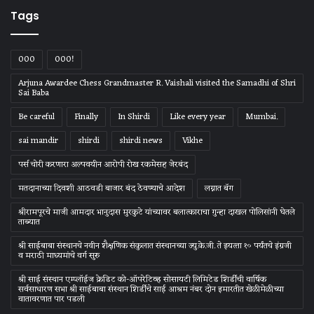
Tags
000
000!
Arjuna Awardee Chess Grandmaster R. Vaishali visited the Samadhi of Shri
Sai Baba
Be careful
Finally
In Shirdi
Like every year
Mumbai.
sai mandir
shirdi
shirdi news
Vikhe
पर्स चोरी करणारा अल्पवयीन आरोपी रोख रकमेसह जेरबंद
मतदानाच्या दिवशी आठवडी बाजार बंद ठेवण्याचे आदेश
लग्नात बॅग
श्रीरामपूरचे माजी आमदार भानुदास मुरकुटे यांच्यावर बलात्काराचा गुन्हा दाखल पोलिसांनी घेतले
ताब्यात
श्री साईबाबा संस्‍थानचे नवीन शैक्षणिक संकुलात संस्‍थानच्‍या ज्‍यु.के.जी. ते इयत्‍ता १० पर्यंतचे इंग्रजी
व मराठी माध्‍यमांचे वर्ग सुरु
श्री साई संस्थान एम्प्लॉईज क्रेडिट को-ऑपरेटिव्ह सोसायटी लिमिटेड शिर्डीची वार्षिक
सर्वसाधारण सभा श्री साईबाबा संस्थान शिर्डीचे साई आश्रम नंबर दोन इमारतीत खेळीमेळीच्या
वातावरणात पार पडली