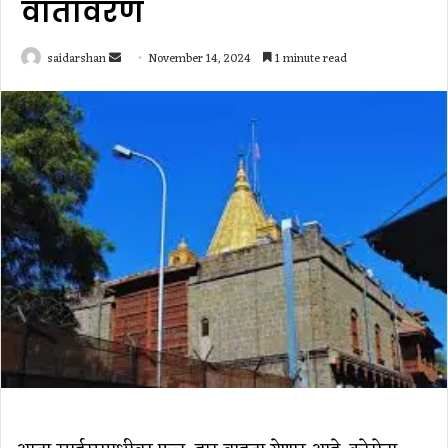
वातावरण
Send
saidarshan
November 14, 2024
1 minute read
an
email