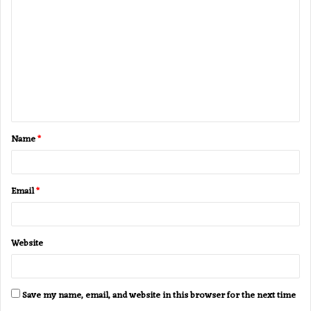
o
m
m
e
n
t
Name
*
*
Email
*
Website
Save my name, email, and website in this browser for the next time