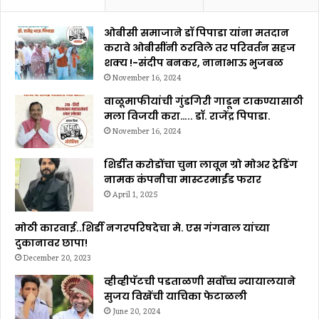
ओबीसी समाजाने डॉ पिपाडा यांना मतदान
करावे ओबीसींनी ठरविले तर परिवर्तन सहज
शक्य !-संदीप बनकर, नानाभाऊ भुजबळ
November 16, 2024
वाळूमाफीयांची गुंडगिरी गाडून टाकण्यासाठी
मला विजयी करा….. डॉ. राजेंद्र पिपाडा.
November 16, 2024
शिर्डीत करोडोंचा चुना लावून ग्रो मोअर ट्रेडिंग
नामक कंपनीचा मास्टरमाईंड फरार
April 1, 2025
मोठी कारवाई..शिर्डी नगरपरिषदेचा मे. एस गंगवाल यांच्या
दुकानावर छापा!
December 20, 2023
व्हीव्हीपॅटची पडताळणी सर्वोच्च न्यायालयाने
सुजय विखेंची याचिका फेटाळली
June 20, 2024