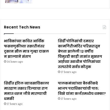
Recent Tech News
भाविकांच्या कथित आर्थिक
शिर्डी पोलिसांची दमदार
फसवणुकीच्या तक्रारीनंतर
कामगिरी!मंदिर परिसरातून
दुकान सील मात्र गुन्हा दाखल
बेपत्ता झालेली १२ वर्षीय
न झाल्याने संताप
चिमुरडी काही तासांत सुखरूप
आईच्या स्वाधीन पोलिसांच्या
14 hours ago
तत्परतेचे सर्वत्र कौतुक
17 hours ago
शिर्डीत हॉटेल व्यावसायिकाला
पालकमंत्र्यांच्या बैठकीकडे
मारहाण तक्रार दिल्याचा राग
भाजप पदाधिकाऱ्यांची पाठ;
मनात धरून जीवे मारण्याची
विखे यांना कर्जतमध्येच धक्का?
धमकी
17 hours ago
17 hours ago