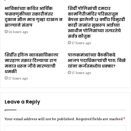
भाविकांच्या कथित आर्थिक
शिर्डी पोलिसांची दमदार
फसवणुकीच्या तक्रारीनंतर
कामगिरी!मंदिर परिसरातून
दुकान सील मात्र गुन्हा दाखल न
बेपत्ता झालेली १२ वर्षीय चिमुरडी
झाल्याने संताप
काही तासांत सुखरूप आईच्या
स्वाधीन पोलिसांच्या तत्परतेचे
14 hours ago
सर्वत्र कौतुक
17 hours ago
शिर्डीत हॉटेल व्यावसायिकाला
पालकमंत्र्यांच्या बैठकीकडे
मारहाण तक्रार दिल्याचा राग
भाजप पदाधिकाऱ्यांची पाठ; विखे
मनात धरून जीवे मारण्याची
यांना कर्जतमध्येच धक्का?
धमकी
17 hours ago
17 hours ago
Leave a Reply
Your email address will not be published.
Required fields are marked
*
C