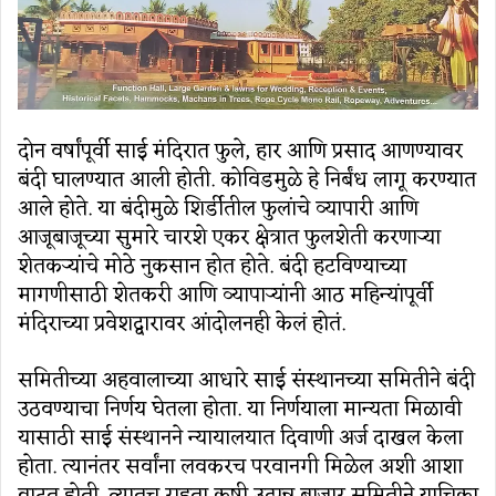
दोन वर्षांपूर्वी साई मंदिरात फुले, हार आणि प्रसाद आणण्यावर
बंदी घालण्यात आली होती. कोविडमुळे हे निर्बंध लागू करण्यात
आले होते. या बंदीमुळे शिर्डीतील फुलांचे व्यापारी आणि
आजूबाजूच्या सुमारे चारशे एकर क्षेत्रात फुलशेती करणाऱ्या
शेतकऱ्यांचे मोठे नुकसान होत होते. बंदी हटविण्याच्या
मागणीसाठी शेतकरी आणि व्यापाऱ्यांनी आठ महिन्यांपूर्वी
मंदिराच्या प्रवेशद्वारावर आंदोलनही केलं होतं.
समितीच्या अहवालाच्या आधारे साई संस्थानच्या समितीने बंदी
उठवण्याचा निर्णय घेतला होता. या निर्णयाला मान्यता मिळावी
यासाठी साई संस्थानने न्यायालयात दिवाणी अर्ज दाखल केला
होता. त्यानंतर सर्वांना लवकरच परवानगी मिळेल अशी आशा
वाटत होती. त्यातच राहता कृषी उत्पन्न बाजार समितीने याचिका