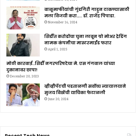
वाळूमाफीयांची गुंडगिरी गाडून टाकण्यासाठी
मला विजयी करा….. डॉ. राजेंद्र पिपाडा.
November 16, 2024
शिर्डीत करोडोंचा चुना लावून ग्रो मोअर ट्रेडिंग
नामक कंपनीचा मास्टरमाईंड फरार
April 1, 2025
मोठी कारवाई..शिर्डी नगरपरिषदेचा मे. एस गंगवाल यांच्या
दुकानावर छापा!
December 20, 2023
व्हीव्हीपॅटची पडताळणी सर्वोच्च न्यायालयाने
सुजय विखेंची याचिका फेटाळली
June 20, 2024
Recent Tech News