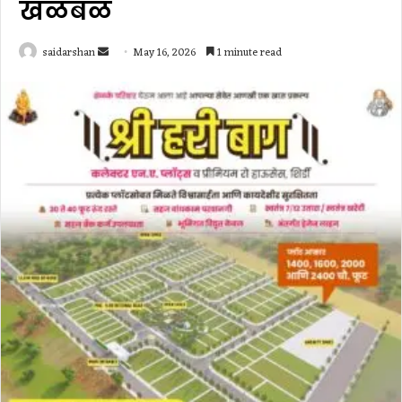
खळबळ
Send
saidarshan
May 16, 2026
1 minute read
an
email