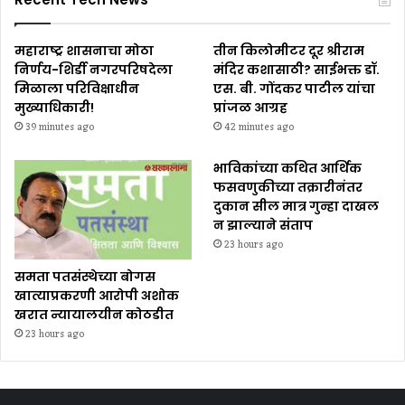
महाराष्ट्र शासनाचा मोठा
तीन किलोमीटर दूर श्रीराम
निर्णय-शिर्डी नगरपरिषदेला
मंदिर कशासाठी? साईभक्त डॉ.
मिळाला परिविक्षाधीन
एस. बी. गोंदकर पाटील यांचा
मुख्याधिकारी!
प्रांजळ आग्रह
39 minutes ago
42 minutes ago
भाविकांच्या कथित आर्थिक
फसवणुकीच्या तक्रारीनंतर
दुकान सील मात्र गुन्हा दाखल
न झाल्याने संताप
23 hours ago
समता पतसंस्थेच्या बोगस
खात्याप्रकरणी आरोपी अशोक
खरात न्यायालयीन कोठडीत
23 hours ago