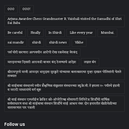
000
000!
Arjuna Awardee Chess Grandmaster R. Vaishali visited the Samadhi of Shri
Sai Baba
Be careful
Finally
In Shirdi
Like every year
Mumbai.
sai mandir
shirdi
shirdi news
Vikhe
पर्स चोरी करणारा अल्पवयीन आरोपी रोख रकमेसह जेरबंद
मतदानाच्या दिवशी आठवडी बाजार बंद ठेवण्याचे आदेश
लग्नात बॅग
श्रीरामपूरचे माजी आमदार भानुदास मुरकुटे यांच्यावर बलात्काराचा गुन्हा दाखल पोलिसांनी घेतले
ताब्यात
श्री साईबाबा संस्‍थानचे नवीन शैक्षणिक संकुलात संस्‍थानच्‍या ज्‍यु.के.जी. ते इयत्‍ता १० पर्यंतचे इंग्रजी
व मराठी माध्‍यमांचे वर्ग सुरु
श्री साई संस्थान एम्प्लॉईज क्रेडिट को-ऑपरेटिव्ह सोसायटी लिमिटेड शिर्डीची वार्षिक
सर्वसाधारण सभा श्री साईबाबा संस्थान शिर्डीचे साई आश्रम नंबर दोन इमारतीत खेळीमेळीच्या
वातावरणात पार पडली
Follow us