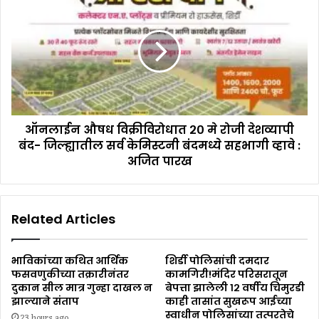
ऑनलाईन औषध विक्रीविरोधात २० मे रोजी देशव्यापी
बंद- जिल्ह्यातील सर्व केमिस्टनी बंदमध्ये सहभागी व्हावे :
अजित पारख
Related Articles
भाविकांच्या कथित आर्थिक
शिर्डी पोलिसांची दमदार
फसवणुकीच्या तक्रारीनंतर
कामगिरी!मंदिर परिसरातून
दुकान सील मात्र गुन्हा दाखल न
बेपत्ता झालेली १२ वर्षीय चिमुरडी
झाल्याने संताप
काही तासांत सुखरूप आईच्या
स्वाधीन पोलिसांच्या तत्परतेचे
23 hours ago