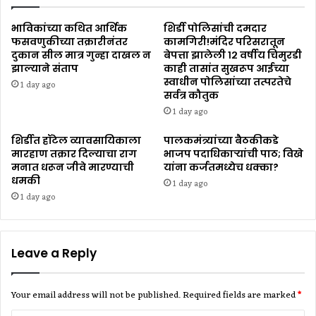
भाविकांच्या कथित आर्थिक
शिर्डी पोलिसांची दमदार
फसवणुकीच्या तक्रारीनंतर
कामगिरी!मंदिर परिसरातून
दुकान सील मात्र गुन्हा दाखल न
बेपत्ता झालेली १२ वर्षीय चिमुरडी
झाल्याने संताप
काही तासांत सुखरूप आईच्या
स्वाधीन पोलिसांच्या तत्परतेचे
1 day ago
सर्वत्र कौतुक
1 day ago
शिर्डीत हॉटेल व्यावसायिकाला
पालकमंत्र्यांच्या बैठकीकडे
मारहाण तक्रार दिल्याचा राग
भाजप पदाधिकाऱ्यांची पाठ; विखे
मनात धरून जीवे मारण्याची
यांना कर्जतमध्येच धक्का?
धमकी
1 day ago
1 day ago
Leave a Reply
Your email address will not be published.
Required fields are marked
*