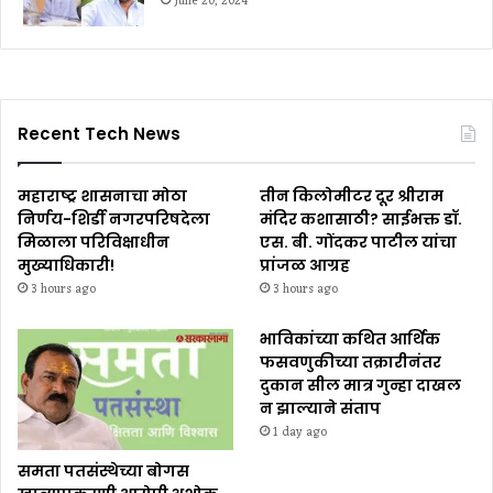
June 20, 2024
Recent Tech News
महाराष्ट्र शासनाचा मोठा
तीन किलोमीटर दूर श्रीराम
निर्णय-शिर्डी नगरपरिषदेला
मंदिर कशासाठी? साईभक्त डॉ.
मिळाला परिविक्षाधीन
एस. बी. गोंदकर पाटील यांचा
मुख्याधिकारी!
प्रांजळ आग्रह
3 hours ago
3 hours ago
भाविकांच्या कथित आर्थिक
फसवणुकीच्या तक्रारीनंतर
दुकान सील मात्र गुन्हा दाखल
न झाल्याने संताप
1 day ago
समता पतसंस्थेच्या बोगस