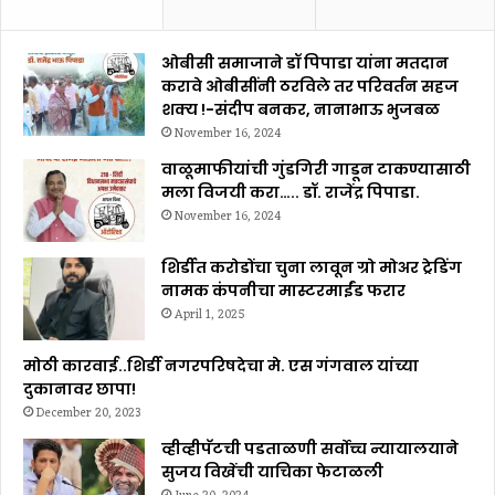
ओबीसी समाजाने डॉ पिपाडा यांना मतदान
करावे ओबीसींनी ठरविले तर परिवर्तन सहज
शक्य !-संदीप बनकर, नानाभाऊ भुजबळ
November 16, 2024
वाळूमाफीयांची गुंडगिरी गाडून टाकण्यासाठी
मला विजयी करा….. डॉ. राजेंद्र पिपाडा.
November 16, 2024
शिर्डीत करोडोंचा चुना लावून ग्रो मोअर ट्रेडिंग
नामक कंपनीचा मास्टरमाईंड फरार
April 1, 2025
मोठी कारवाई..शिर्डी नगरपरिषदेचा मे. एस गंगवाल यांच्या
दुकानावर छापा!
December 20, 2023
व्हीव्हीपॅटची पडताळणी सर्वोच्च न्यायालयाने
सुजय विखेंची याचिका फेटाळली