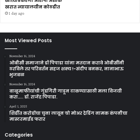
खात्याप्रकरणी आरोपी अशोक
खरात न्यायालयीन कोठडीत
1 day ago
Most Viewed Posts
November 16, 2024
ओबीसी समाजाने डॉ पिपाडा यांना मतदान करावे ओबीसींनी
ठरविले तर परिवर्तन सहज शक्य !-संदीप बनकर, नानाभाऊ
भुजबळ
November 16, 2024
वाळूमाफीयांची गुंडगिरी गाडून टाकण्यासाठी मला विजयी
करा….. डॉ. राजेंद्र पिपाडा.
April 1, 2025
शिर्डीत करोडोंचा चुना लावून ग्रो मोअर ट्रेडिंग नामक कंपनीचा
मास्टरमाईंड फरार
Categories