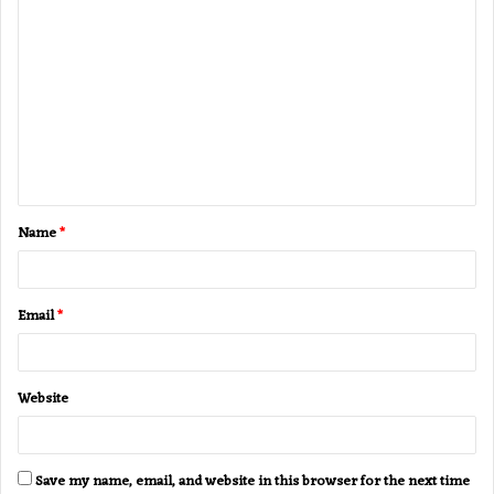
C
o
m
m
e
n
t
Name
*
*
Email
*
Website
Save my name, email, and website in this browser for the next time