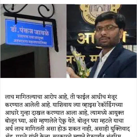
an
email
लाच मागितल्याचा आरोप आहे, ती फाईल आधीच मंजूर
करण्यात आलेली आहे. याशिवाय ज्या व्हाइस रेकॉर्डिंगच्या
आधारे गुन्हा दाखल करण्यात आला आहे, त्यामध्ये आयुक्त
बोलून घ्या, असे म्हणालेले ऐकू येते. बोलून घ्या म्हटले याचा
अर्थ लाच मागितली असा होऊ शकत नाही, असाही युक्तिवाद
अ‍ॅड. गुगळे यांनी केला. सरकारचे म्हणने येऊपर्यंत अंतरिम