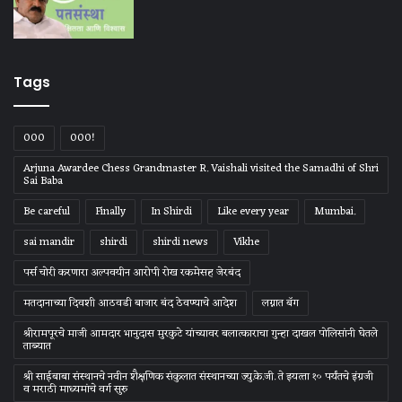
Tags
000
000!
Arjuna Awardee Chess Grandmaster R. Vaishali visited the Samadhi of Shri
Sai Baba
Be careful
Finally
In Shirdi
Like every year
Mumbai.
sai mandir
shirdi
shirdi news
Vikhe
पर्स चोरी करणारा अल्पवयीन आरोपी रोख रकमेसह जेरबंद
मतदानाच्या दिवशी आठवडी बाजार बंद ठेवण्याचे आदेश
लग्नात बॅग
श्रीरामपूरचे माजी आमदार भानुदास मुरकुटे यांच्यावर बलात्काराचा गुन्हा दाखल पोलिसांनी घेतले
ताब्यात
श्री साईबाबा संस्‍थानचे नवीन शैक्षणिक संकुलात संस्‍थानच्‍या ज्‍यु.के.जी. ते इयत्‍ता १० पर्यंतचे इंग्रजी
व मराठी माध्‍यमांचे वर्ग सुरु