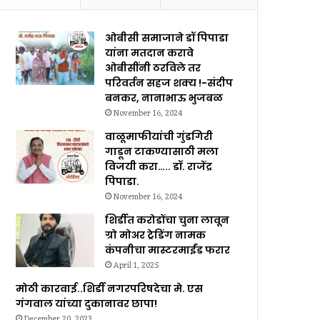
ओबीसी समाजाने डॉ पिपाडा
यांना मतदान करावे
ओबीसींनी ठरविले तर
परिवर्तन सहज शक्य !-संदीप
बनकर, नानाभाऊ भुजबळ
November 16, 2024
वाळूमाफीयांची गुंडगिरी
गाडून टाकण्यासाठी मला
विजयी करा….. डॉ. राजेंद्र
पिपाडा.
November 16, 2024
शिर्डीत करोडोंचा चुना लावून
ग्रो मोअर ट्रेडिंग नामक
कंपनीचा मास्टरमाईंड फरार
April 1, 2025
मोठी कारवाई..शिर्डी नगरपरिषदेचा मे. एस
गंगवाल यांच्या दुकानावर छापा!
December 20, 2023