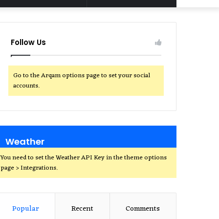
for
Follow Us
Go to the Arqam options page to set your social
accounts.
Weather
You need to set the Weather API Key in the theme options
page > Integrations.
Popular
Recent
Comments