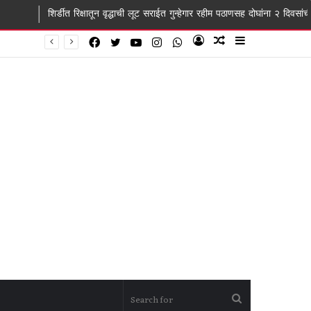
रिक्षातून वृद्धाची लूट सराईत गुन्हेगार रहीम पठाणसह दोघांना २ दिवसांची पोलीस कोठडी
Facebook
Twitter
YouTube
Instagram
WhatsApp
Log
Random
Sidebar
In
Article
Search