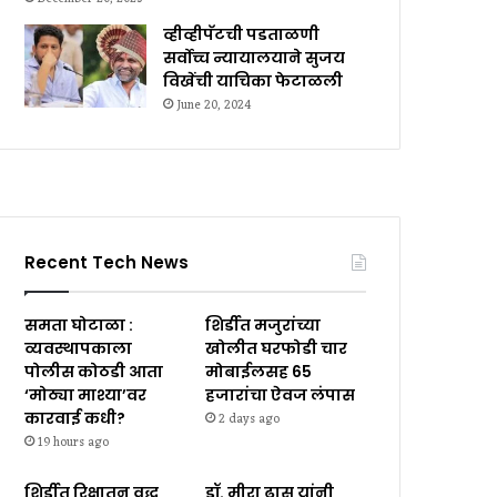
व्हीव्हीपॅटची पडताळणी
सर्वोच्च न्यायालयाने सुजय
विखेंची याचिका फेटाळली
June 20, 2024
Recent Tech News
समता घोटाळा :
शिर्डीत मजुरांच्या
व्यवस्थापकाला
खोलीत घरफोडी चार
पोलीस कोठडी आता
मोबाईलसह ₹65
‘मोठ्या माश्या’वर
हजारांचा ऐवज लंपास
कारवाई कधी?
2 days ago
19 hours ago
शिर्डीत रिक्षातून वृद्ध
डॉ. मीरा ढास यांनी