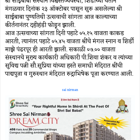
श्री साईबाबा संस्थान विश्वस्तव्यवस्था, शिर्डीच्या वतीने
मंगळवार दिनांक २३ ऑक्‍टोबर पासून सुरु असलेल्‍या श्री
साईबाबा पुण्‍यतिथी उत्‍सवाची सांगता आज काल्याच्या
कीर्तनानंतर दहीहंडी फोडून झाली.
आज उत्‍सवाच्‍या सांगता दिनी पहाटे ०५.१५ वाजता काकड
आरती, त्‍यानंतर पहाटे ०५.४५ वाजता श्रींचे मंगल स्‍नान व शिर्डी
माझे पंढरपूर ही आरती झाली. सकाळी ०७.०० वाजता
संस्थानचे मुख्‍य कार्यकारी अधिकारी पी.शिवा शंकर व त्‍यांच्‍या
सुविद्य पत्नी सौ.सुप्रिया यांच्‍या हस्‍ते समाधी मंदिरात श्रींची
पाद्यपुजा व गुरुस्‍थान मंदिरात रुद्राभिषेक पूजा करण्‍यात आली.
sai nirman