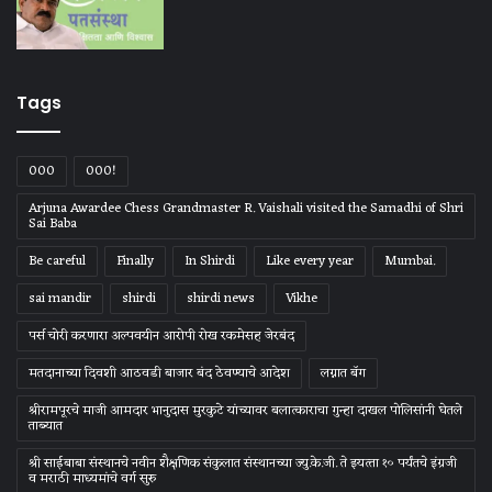
Tags
000
000!
Arjuna Awardee Chess Grandmaster R. Vaishali visited the Samadhi of Shri
Sai Baba
Be careful
Finally
In Shirdi
Like every year
Mumbai.
sai mandir
shirdi
shirdi news
Vikhe
पर्स चोरी करणारा अल्पवयीन आरोपी रोख रकमेसह जेरबंद
मतदानाच्या दिवशी आठवडी बाजार बंद ठेवण्याचे आदेश
लग्नात बॅग
श्रीरामपूरचे माजी आमदार भानुदास मुरकुटे यांच्यावर बलात्काराचा गुन्हा दाखल पोलिसांनी घेतले
ताब्यात
श्री साईबाबा संस्‍थानचे नवीन शैक्षणिक संकुलात संस्‍थानच्‍या ज्‍यु.के.जी. ते इयत्‍ता १० पर्यंतचे इंग्रजी
व मराठी माध्‍यमांचे वर्ग सुरु