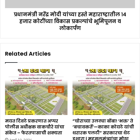
प्रधानमंत्री नरेंद्र मोदी यांच्या हस्ते महाराष्ट्रातील १४
हजार कोटींच्या विकास प्रकल्पांचे भूमिपूजन व
लोकार्पण
Related Articles
मयत दिवटे प्रकरणात अप्पर
“चोराच्या उलट्या बोंबा! ‘भक्त’ ते
पोलीस अधीक्षक वाकचौरे यांचा
‘बचावकर्ते’—काका कोयटे यांची
संकेत – फेरतपासाची शक्यता
थरारक पलटी” सरकारचा थेट
इशारा | महसूलमंत्र्यांचा मोठा