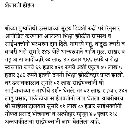
शेजारती होईल.
श्रींच्‍या पुण्‍यतिथी उत्‍सवाच्‍या मुख्‍य दिवशी रुढी परंपरेनुसार
आयोजित करण्‍यात आलेल्‍या भिक्षा झोळीत ग्रामस्‍थ व
साईभक्‍तांनी भरभरुन दान दिले. यामध्‍ये गहु, तांदुळ ज्‍वारी व
बाजरी असे सुमारे १४३ पोते धान्‍यरुपाने आणि गुळ, साखर व
गहु आटा आदींव्‍दारे ०४ लाख ३५ हजार ९६५ रुपये व रोख
स्‍वरुपात रुपये ६९ हजार ४२१ रुपये अशी एकूण ०५ लाख ५
हजार ३८६ रुपये इतकी देणगी भिक्षा झोळीव्‍दारे प्राप्‍त झाली.
तर उत्‍सवकाळात सुमारे ०२ लाख साईभक्‍तांनी श्री
साईबाबांच्‍या समाधीचे दर्शन घेतले. तर ०२ लाख १ हजार २४६
लाडू प्रसाद पाकीटांचा साईभक्‍तांनी लाभ घेतला. याबरोबरच
श्री साईप्रसादालयात सुमारे ०१ लाख ८० हजार साईभक्‍तांनी
मोफत प्रसाद भोजनाचा व अल्‍पोहार म्‍हणून ४७ हजार २१८
अन्‍नपाकीटांचा साईभक्‍तांनी लाभ घेतलेला आहे.