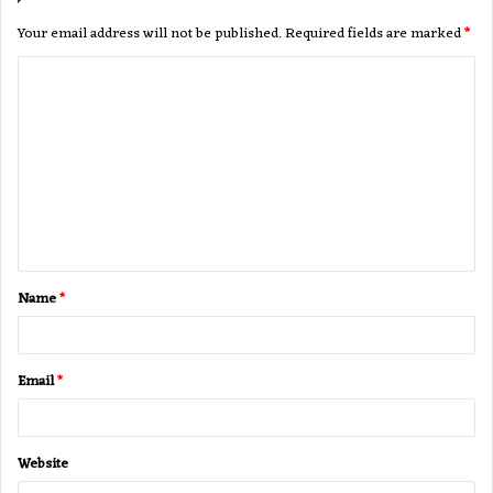
Your email address will not be published.
Required fields are marked
*
C
o
m
m
e
n
t
Name
*
*
Email
*
Website