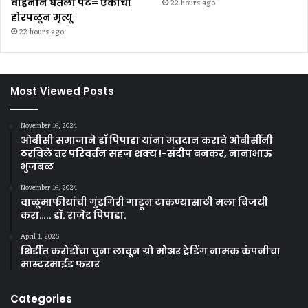
वाहनाने घेतला पेट= एकाचा
22 hours ago
होरपळून मृत्यू
22 hours ago
Most Viewed Posts
November 16, 2024
ओबीसी समाजाने डॉ पिपाडा यांना मतदान करावे ओबीसींनी
ठरविले तर परिवर्तन सहज शक्य !-संदीप बनकर, नानाभाऊ
भुजबळ
November 16, 2024
वाळूमाफीयांची गुंडगिरी गाडून टाकण्यासाठी मला विजयी
करा….. डॉ. राजेंद्र पिपाडा.
April 1, 2025
शिर्डीत करोडोंचा चुना लावून ग्रो मोअर ट्रेडिंग नामक कंपनीचा
मास्टरमाईंड फरार
Categories