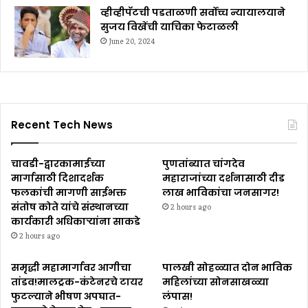
व्हीव्हीपॅटची पडताळणी सर्वोच्च न्यायालयाने
सुजय विखेंची याचिका फेटाळली
June 20, 2024
Recent Tech News
चावडी-द्वारकामाईच्या
पुणतांब्यात चांगदेव
मार्गासाठी दिशादर्शक
महाराजांच्या दर्शनासाठी दीड
फलकांची मागणी साईभक्त
लाख भाविकांचा जनसागर!
संतोष कोते यांचे संस्थानच्या
2 hours ago
कार्यकारी अधिकाऱ्यांना साकडे
2 hours ago
समृद्धी महामार्गावर आगीचा
पालखी सोहळ्यात दोन भाविक
तांडव!मालट्रक-कंटेनरचे टायर
महिलांच्या सोनसाखळ्या
फुटल्याने भीषण अपघात-
लंपास!