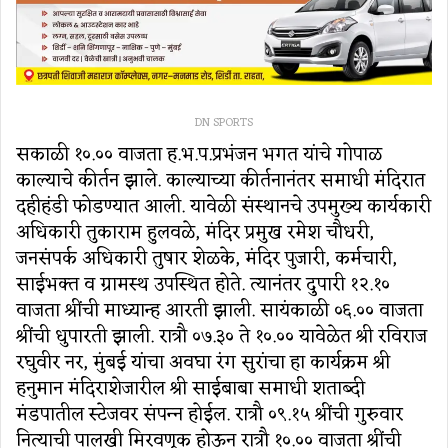
DN SPORTS
सकाळी १०.०० वाजता ह.भ.प.प्रभंजन भगत यांचे गोपाळ
काल्‍याचे कीर्तन झाले. काल्‍याच्‍या कीर्तनानंतर समाधी मंदिरात
दहीहंडी फोडण्‍यात आली. यावेळी संस्‍थानचे उपमुख्‍य कार्यकारी
अधिकारी तुकाराम हुलवळे, मंदिर प्रमुख रमेश चौधरी,
जनसंपर्क अधिकारी तुषार शेळके, मंदिर पुजारी, कर्मचारी,
साईभक्‍त व ग्रामस्‍थ उपस्थित होते. त्‍यानंतर दुपारी १२.१०
वाजता श्रींची माध्‍यान्‍ह आरती झाली. सायंकाळी ०६.०० वाजता
श्रींची धुपारती झाली. रात्रौ ०७.३० ते १०.०० यावेळेत श्री रविराज
रघुवीर नर, मुंबई यांचा अवघा रंग सुरांचा हा कार्यक्रम श्री
हनुमान मंदिराशेजारील श्री साईबाबा समाधी शताब्‍दी
मंडपातील स्‍टेजवर संपन्‍न होईल. रात्रौ ०९.१५ श्रींची गुरुवार
नित्‍याची पालखी मिरवणूक होऊन रात्रौ १०.०० वाजता श्रींची