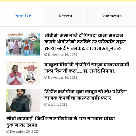
Popular
Recent
Comments
ओबीसी समाजाने डॉ पिपाडा यांना मतदान
करावे ओबीसींनी ठरविले तर परिवर्तन सहज
शक्य !-संदीप बनकर, नानाभाऊ भुजबळ
November 16, 2024
वाळूमाफीयांची गुंडगिरी गाडून टाकण्यासाठी
मला विजयी करा….. डॉ. राजेंद्र पिपाडा.
November 16, 2024
शिर्डीत करोडोंचा चुना लावून ग्रो मोअर ट्रेडिंग
नामक कंपनीचा मास्टरमाईंड फरार
April 1, 2025
मोठी कारवाई..शिर्डी नगरपरिषदेचा मे. एस गंगवाल यांच्या
दुकानावर छापा!
December 20, 2023