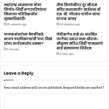
महाराष्ट्र शासनाचा मोठा
तीन किलोमीटर दूर श्रीराम
निर्णय-शिर्डी नगरपरिषदेला
मंदिर कशासाठी? साईभक्त डॉ.
मिळाला परिविक्षाधीन
एस. बी. गोंदकर पाटील यांचा
मुख्याधिकारी!
प्रांजळ आग्रह
37 minutes ago
40 minutes ago
पालकमंत्र्यांच्या बैठकीकडे
लेंडीबागेत नव्हे तर आरक्षित
भाजप पदाधिकाऱ्यांची पाठ; विखे
जागेवर उभारा भव्य श्रीराम-
यांना कर्जतमध्येच धक्का?
श्रीकृष्ण मंदिर! शिर्डी ग्रामस्थांचे
साई संस्थानला निवेदन
1 day ago
2 days ago
Leave a Reply
Your email address will not be published.
Required fields are marked
*
C
o