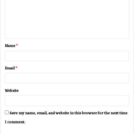
m
m
e
n
t
Name
*
*
Email
*
Website
Save my name, email, and website in this browser for the next time
I comment.