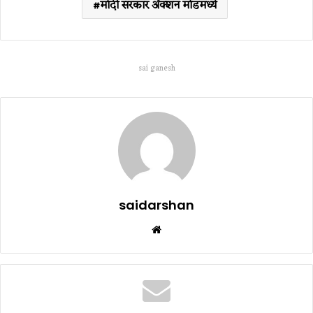
मोदी सरकार अ‍ॅक्शन मोडमध्ये
sai ganesh
saidarshan
Website