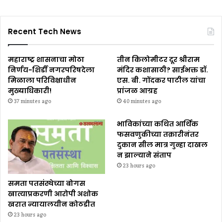
Recent Tech News
महाराष्ट्र शासनाचा मोठा
तीन किलोमीटर दूर श्रीराम
निर्णय-शिर्डी नगरपरिषदेला
मंदिर कशासाठी? साईभक्त डॉ.
मिळाला परिविक्षाधीन
एस. बी. गोंदकर पाटील यांचा
मुख्याधिकारी!
प्रांजळ आग्रह
37 minutes ago
40 minutes ago
भाविकांच्या कथित आर्थिक
फसवणुकीच्या तक्रारीनंतर
दुकान सील मात्र गुन्हा दाखल
न झाल्याने संताप
23 hours ago
समता पतसंस्थेच्या बोगस
खात्याप्रकरणी आरोपी अशोक
खरात न्यायालयीन कोठडीत
23 hours ago