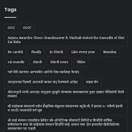
Tags
000
000!
Arjuna Awardee Chess Grandmaster R. Vaishali visited the Samadhi of Shri
Sai Baba
Be careful
Finally
In Shirdi
Like every year
Mumbai.
sai mandir
shirdi
shirdi news
Vikhe
पर्स चोरी करणारा अल्पवयीन आरोपी रोख रकमेसह जेरबंद
मतदानाच्या दिवशी आठवडी बाजार बंद ठेवण्याचे आदेश
लग्नात बॅग
श्रीरामपूरचे माजी आमदार भानुदास मुरकुटे यांच्यावर बलात्काराचा गुन्हा दाखल पोलिसांनी घेतले
ताब्यात
श्री साईबाबा संस्‍थानचे नवीन शैक्षणिक संकुलात संस्‍थानच्‍या ज्‍यु.के.जी. ते इयत्‍ता १० पर्यंतचे इंग्रजी
व मराठी माध्‍यमांचे वर्ग सुरु
श्री साई संस्थान एम्प्लॉईज क्रेडिट को-ऑपरेटिव्ह सोसायटी लिमिटेड शिर्डीची वार्षिक
सर्वसाधारण सभा श्री साईबाबा संस्थान शिर्डीचे साई आश्रम नंबर दोन इमारतीत खेळीमेळीच्या
वातावरणात पार पडली