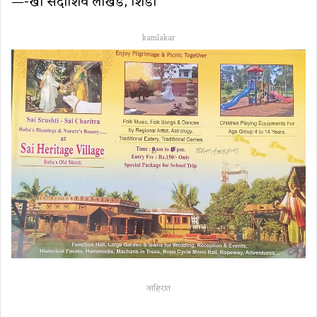
—-खा सदाशिव लोखंडे, शिर्डी
kamlakar
जाहिरात