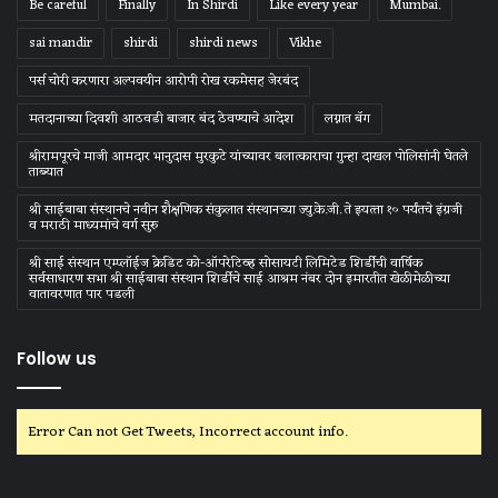
Be careful
Finally
In Shirdi
Like every year
Mumbai.
sai mandir
shirdi
shirdi news
Vikhe
पर्स चोरी करणारा अल्पवयीन आरोपी रोख रकमेसह जेरबंद
मतदानाच्या दिवशी आठवडी बाजार बंद ठेवण्याचे आदेश
लग्नात बॅग
श्रीरामपूरचे माजी आमदार भानुदास मुरकुटे यांच्यावर बलात्काराचा गुन्हा दाखल पोलिसांनी घेतले
ताब्यात
श्री साईबाबा संस्‍थानचे नवीन शैक्षणिक संकुलात संस्‍थानच्‍या ज्‍यु.के.जी. ते इयत्‍ता १० पर्यंतचे इंग्रजी
व मराठी माध्‍यमांचे वर्ग सुरु
श्री साई संस्थान एम्प्लॉईज क्रेडिट को-ऑपरेटिव्ह सोसायटी लिमिटेड शिर्डीची वार्षिक
सर्वसाधारण सभा श्री साईबाबा संस्थान शिर्डीचे साई आश्रम नंबर दोन इमारतीत खेळीमेळीच्या
वातावरणात पार पडली
Follow us
Error Can not Get Tweets, Incorrect account info.