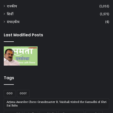
राजकीय
(1,031)
शिर्डी
(1,571)
संपादकीय
(4)
Last Modified Posts
Tags
000
000!
Arjuna Awardee Chess Grandmaster R. Vaishali visited the Samadhi of Shri
Sai Baba