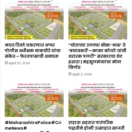
मयत दिवटे प्रकरणात अप्पर
“चोराच्या उलट्या बोंबा! ‘भक्त’ ते
पोलीस अधीक्षक वाकचौरे यांचा
‘बचावकर्ते’—काका कोयटे यांची
संकेत – फेरतपासाची शक्यता
थरारक पलटी” सरकारचा थेट
इशारा | महसूलमंत्र्यांचा मोठा
April 10, 2026
निर्णय
April 5, 2026
#MaharashtraPolice#Cri
राहाता शहरात पारंपरिक
meNews#
पद्धतीने होळी उत्साहात साजरी