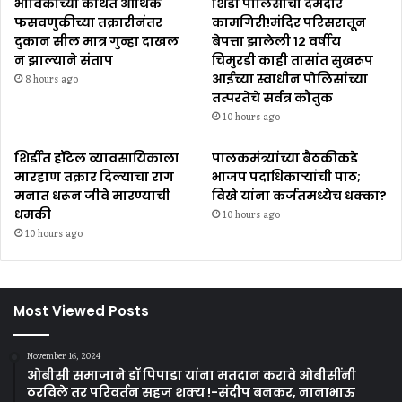
भाविकांच्या कथित आर्थिक
शिर्डी पोलिसांची दमदार
फसवणुकीच्या तक्रारीनंतर
कामगिरी!मंदिर परिसरातून
दुकान सील मात्र गुन्हा दाखल
बेपत्ता झालेली १२ वर्षीय
न झाल्याने संताप
चिमुरडी काही तासांत सुखरूप
आईच्या स्वाधीन पोलिसांच्या
8 hours ago
तत्परतेचे सर्वत्र कौतुक
10 hours ago
शिर्डीत हॉटेल व्यावसायिकाला
पालकमंत्र्यांच्या बैठकीकडे
मारहाण तक्रार दिल्याचा राग
भाजप पदाधिकाऱ्यांची पाठ;
मनात धरून जीवे मारण्याची
विखे यांना कर्जतमध्येच धक्का?
धमकी
10 hours ago
10 hours ago
Most Viewed Posts
November 16, 2024
ओबीसी समाजाने डॉ पिपाडा यांना मतदान करावे ओबीसींनी
ठरविले तर परिवर्तन सहज शक्य !-संदीप बनकर, नानाभाऊ