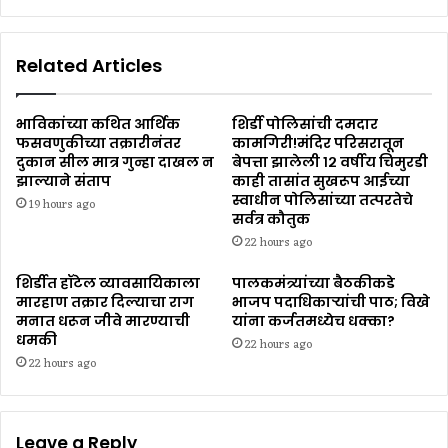
Related Articles
भाविकांच्या कथित आर्थिक
शिर्डी पोलिसांची दमदार
फसवणुकीच्या तक्रारीनंतर
कामगिरी!मंदिर परिसरातून
दुकान सील मात्र गुन्हा दाखल न
बेपत्ता झालेली १२ वर्षीय चिमुरडी
झाल्याने संताप
काही तासांत सुखरूप आईच्या
स्वाधीन पोलिसांच्या तत्परतेचे
19 hours ago
सर्वत्र कौतुक
22 hours ago
शिर्डीत हॉटेल व्यावसायिकाला
पालकमंत्र्यांच्या बैठकीकडे
मारहाण तक्रार दिल्याचा राग
भाजप पदाधिकाऱ्यांची पाठ; विखे
मनात धरून जीवे मारण्याची
यांना कर्जतमध्येच धक्का?
धमकी
22 hours ago
22 hours ago
Leave a Reply