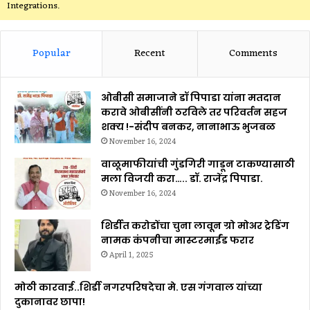
Integrations.
Popular
Recent
Comments
ओबीसी समाजाने डॉ पिपाडा यांना मतदान
करावे ओबीसींनी ठरविले तर परिवर्तन सहज
शक्य !-संदीप बनकर, नानाभाऊ भुजबळ
November 16, 2024
वाळूमाफीयांची गुंडगिरी गाडून टाकण्यासाठी
मला विजयी करा….. डॉ. राजेंद्र पिपाडा.
November 16, 2024
शिर्डीत करोडोंचा चुना लावून ग्रो मोअर ट्रेडिंग
नामक कंपनीचा मास्टरमाईंड फरार
April 1, 2025
मोठी कारवाई..शिर्डी नगरपरिषदेचा मे. एस गंगवाल यांच्या
दुकानावर छापा!