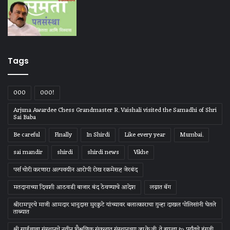
Tags
000
000!
Arjuna Awardee Chess Grandmaster R. Vaishali visited the Samadhi of Shri
Sai Baba
Be careful
Finally
In Shirdi
Like every year
Mumbai.
sai mandir
shirdi
shirdi news
Vikhe
पर्स चोरी करणारा अल्पवयीन आरोपी रोख रकमेसह जेरबंद
मतदानाच्या दिवशी आठवडी बाजार बंद ठेवण्याचे आदेश
लग्नात बॅग
श्रीरामपूरचे माजी आमदार भानुदास मुरकुटे यांच्यावर बलात्काराचा गुन्हा दाखल पोलिसांनी घेतले
ताब्यात
श्री साईबाबा संस्‍थानचे नवीन शैक्षणिक संकुलात संस्‍थानच्‍या ज्‍यु.के.जी. ते इयत्‍ता १० पर्यंतचे इंग्रजी