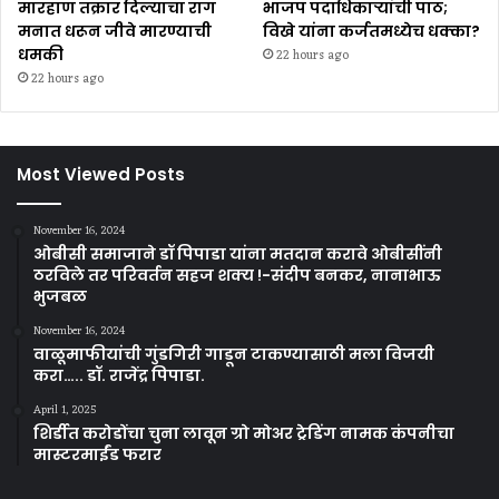
मारहाण तक्रार दिल्याचा राग
भाजप पदाधिकाऱ्यांची पाठ;
मनात धरून जीवे मारण्याची
विखे यांना कर्जतमध्येच धक्का?
धमकी
22 hours ago
22 hours ago
Most Viewed Posts
November 16, 2024
ओबीसी समाजाने डॉ पिपाडा यांना मतदान करावे ओबीसींनी
ठरविले तर परिवर्तन सहज शक्य !-संदीप बनकर, नानाभाऊ
भुजबळ
November 16, 2024
वाळूमाफीयांची गुंडगिरी गाडून टाकण्यासाठी मला विजयी
करा….. डॉ. राजेंद्र पिपाडा.
April 1, 2025
शिर्डीत करोडोंचा चुना लावून ग्रो मोअर ट्रेडिंग नामक कंपनीचा
मास्टरमाईंड फरार