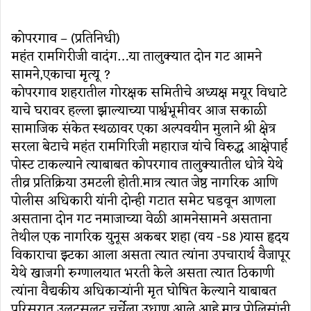
an
email
कोपरगाव – (प्रतिनिधी)
महंत रामगिरीजी वादंग…या तालुक्यात दोन गट आमने
सामने,एकाचा मृत्यू ?
कोपरगाव शहरातील गोरक्षक समितीचे अध्यक्ष मयूर विधाटे
याचे घरावर हल्ला झाल्याच्या पार्श्वभूमीवर आज सकाळी
सामाजिक संकेत स्थळावर एका अल्पवयीन मुलाने श्री क्षेत्र
सरला बेटाचे महंत रामगिरिजी महाराज यांचे विरुद्ध आक्षेपार्ह
पोस्ट टाकल्याने त्याबाबत कोपरगाव तालुक्यातील धोत्रे येथे
तीव्र प्रतिक्रिया उमटली होती.मात्र त्यात जेष्ठ नागरिक आणि
पोलीस अधिकारी यांनी दोन्ही गटात समेट घडवून आणला
असताना दोन गट नमाजाच्या वेळी आमनेसामने असताना
तेथील एक नागरिक युनूस अकबर शहा (वय -58 )यास हृदय
विकाराचा झ्टका आला असता त्यात त्यांना उपचारार्थ वैजापूर
येथे खाजगी रुग्णालयात भरती केले असता त्यात ठिकाणी
त्यांना वैद्यकीय अधिकाऱ्यांनी मृत घोषित केल्याने याबाबत
परिसरात उलटसुलट चर्चेला उधाण आले आहे.मात्र पोलिसांनी