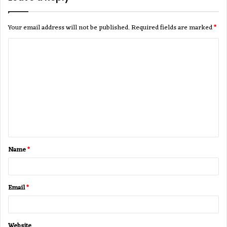
Your email address will not be published.
Required fields are marked
*
C
o
m
m
e
n
t
Name
*
*
Email
*
Website