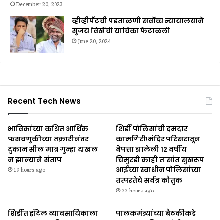
December 20, 2023
व्हीव्हीपॅटची पडताळणी सर्वोच्च न्यायालयाने
सुजय विखेंची याचिका फेटाळली
June 20, 2024
Recent Tech News
भाविकांच्या कथित आर्थिक
शिर्डी पोलिसांची दमदार
फसवणुकीच्या तक्रारीनंतर
कामगिरी!मंदिर परिसरातून
दुकान सील मात्र गुन्हा दाखल
बेपत्ता झालेली १२ वर्षीय
न झाल्याने संताप
चिमुरडी काही तासांत सुखरूप
आईच्या स्वाधीन पोलिसांच्या
19 hours ago
तत्परतेचे सर्वत्र कौतुक
22 hours ago
शिर्डीत हॉटेल व्यावसायिकाला
पालकमंत्र्यांच्या बैठकीकडे