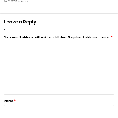
March 3, 2026
Leave a Reply
Your email address will not be published.
Required fields are marked
*
C
o
m
m
e
n
t
Name
*
*