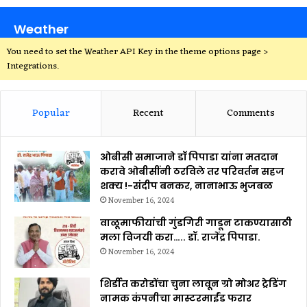
Weather
You need to set the Weather API Key in the theme options page >
Integrations.
Popular
Recent
Comments
ओबीसी समाजाने डॉ पिपाडा यांना मतदान
करावे ओबीसींनी ठरविले तर परिवर्तन सहज
शक्य !-संदीप बनकर, नानाभाऊ भुजबळ
November 16, 2024
वाळूमाफीयांची गुंडगिरी गाडून टाकण्यासाठी
मला विजयी करा….. डॉ. राजेंद्र पिपाडा.
November 16, 2024
शिर्डीत करोडोंचा चुना लावून ग्रो मोअर ट्रेडिंग
नामक कंपनीचा मास्टरमाईंड फरार