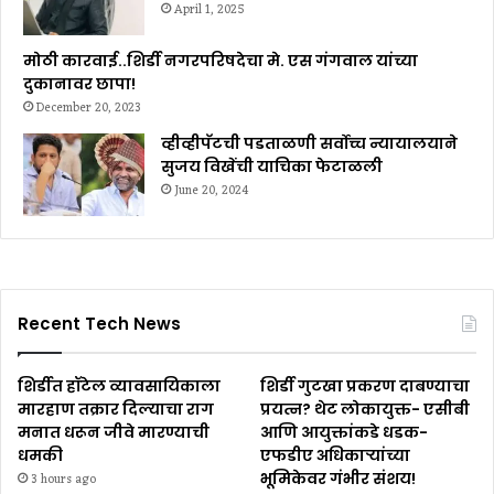
April 1, 2025
मोठी कारवाई..शिर्डी नगरपरिषदेचा मे. एस गंगवाल यांच्या
दुकानावर छापा!
December 20, 2023
व्हीव्हीपॅटची पडताळणी सर्वोच्च न्यायालयाने
सुजय विखेंची याचिका फेटाळली
June 20, 2024
Recent Tech News
शिर्डीत हॉटेल व्यावसायिकाला
शिर्डी गुटखा प्रकरण दाबण्याचा
मारहाण तक्रार दिल्याचा राग
प्रयत्न? थेट लोकायुक्त- एसीबी
मनात धरून जीवे मारण्याची
आणि आयुक्तांकडे धडक-
धमकी
एफडीए अधिकाऱ्यांच्या
भूमिकेवर गंभीर संशय!
3 hours ago