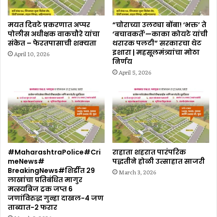
मयत दिवटे प्रकरणात अप्पर
“चोराच्या उलट्या बोंबा! ‘भक्त’ ते
पोलीस अधीक्षक वाकचौरे यांचा
‘बचावकर्ते’—काका कोयटे यांची
संकेत – फेरतपासाची शक्यता
थरारक पलटी” सरकारचा थेट
इशारा | महसूलमंत्र्यांचा मोठा
April 10, 2026
निर्णय
April 5, 2026
#MaharashtraPolice#Cri
राहाता शहरात पारंपरिक
meNews#
पद्धतीने होळी उत्साहात साजरी
BreakingNews#शिर्डीत 29
March 3, 2026
लाखांचा प्रतिबंधित मागुर
मत्स्यबिज ट्रक जप्त 6
जणांविरुद्ध गुन्हा दाखल-4 जण
ताब्यात-2 फरार