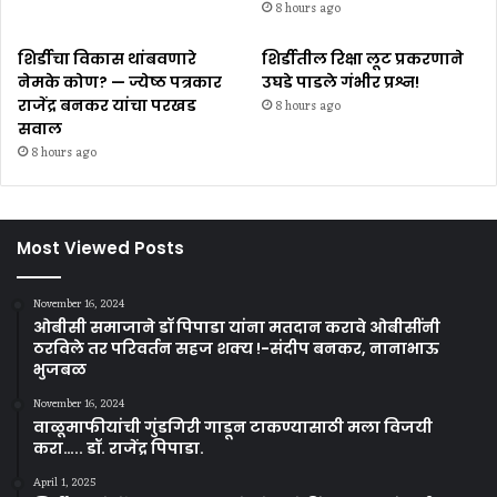
8 hours ago
शिर्डीचा विकास थांबवणारे
शिर्डीतील रिक्षा लूट प्रकरणाने
नेमके कोण? — ज्येष्ठ पत्रकार
उघडे पाडले गंभीर प्रश्न!
राजेंद्र बनकर यांचा परखड
8 hours ago
सवाल
8 hours ago
Most Viewed Posts
November 16, 2024
ओबीसी समाजाने डॉ पिपाडा यांना मतदान करावे ओबीसींनी
ठरविले तर परिवर्तन सहज शक्य !-संदीप बनकर, नानाभाऊ
भुजबळ
November 16, 2024
वाळूमाफीयांची गुंडगिरी गाडून टाकण्यासाठी मला विजयी
करा….. डॉ. राजेंद्र पिपाडा.
April 1, 2025