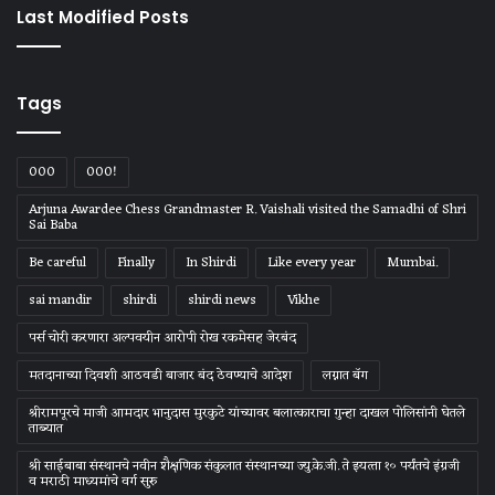
Last Modified Posts
Tags
000
000!
Arjuna Awardee Chess Grandmaster R. Vaishali visited the Samadhi of Shri
Sai Baba
Be careful
Finally
In Shirdi
Like every year
Mumbai.
sai mandir
shirdi
shirdi news
Vikhe
पर्स चोरी करणारा अल्पवयीन आरोपी रोख रकमेसह जेरबंद
मतदानाच्या दिवशी आठवडी बाजार बंद ठेवण्याचे आदेश
लग्नात बॅग
श्रीरामपूरचे माजी आमदार भानुदास मुरकुटे यांच्यावर बलात्काराचा गुन्हा दाखल पोलिसांनी घेतले
ताब्यात
श्री साईबाबा संस्‍थानचे नवीन शैक्षणिक संकुलात संस्‍थानच्‍या ज्‍यु.के.जी. ते इयत्‍ता १० पर्यंतचे इंग्रजी
व मराठी माध्‍यमांचे वर्ग सुरु