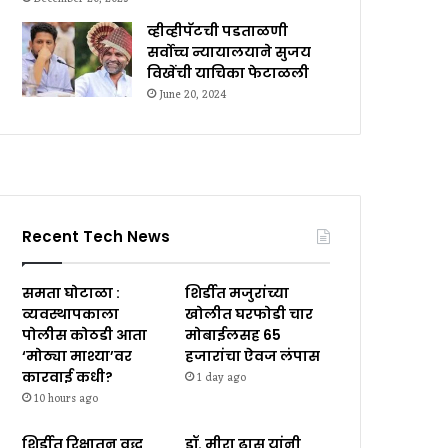
व्हीव्हीपॅटची पडताळणी
सर्वोच्च न्यायालयाने सुजय
विखेंची याचिका फेटाळली
June 20, 2024
Recent Tech News
समता घोटाळा :
शिर्डीत मजुरांच्या
व्यवस्थापकाला
खोलीत घरफोडी चार
पोलीस कोठडी आता
मोबाईलसह ₹65
‘मोठ्या माश्या’वर
हजारांचा ऐवज लंपास
कारवाई कधी?
1 day ago
10 hours ago
शिर्डीत रिक्षातून वृद्ध
डॉ. मीरा ढास यांनी