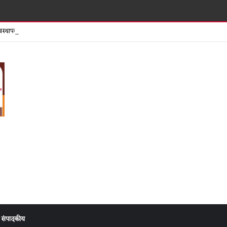
शिर्डीत 
वस्थापकाला पोलीस कोठडी आता ‘मोठ्या माश्या’वर कारवाई कधी?
संपादकीय