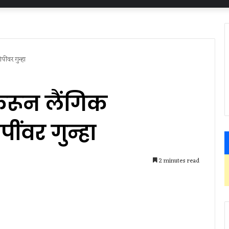
ंवर गुन्हा
रून लैंगिक
ींवर गुन्हा
2 minutes read