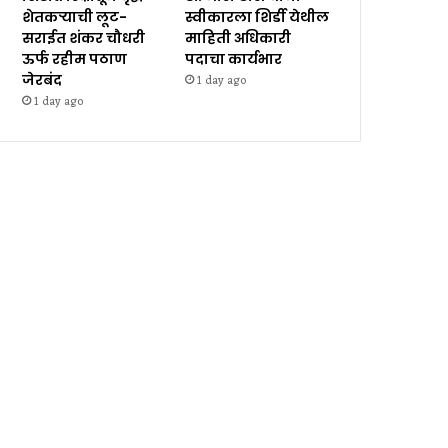
शेतकऱ्याची लूट-
स्वीकारला शिर्डी येथील
सराईत शंकर चौधरी
माहिती अधिकारी
ऊर्फ रहीम पठाण
पदाचा कार्यभार
जेरबंद
1 day ago
1 day ago