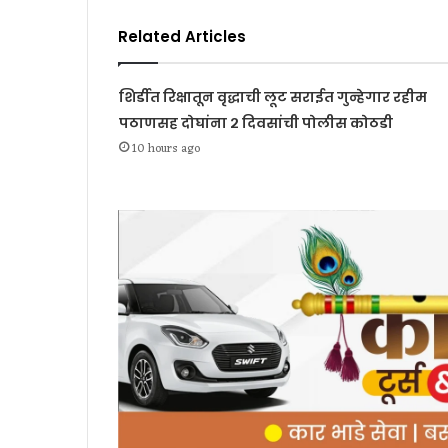
Related Articles
शिर्डीत रिक्षातून वृद्धाची लूट सराईत गुन्हेगार रहीम
पठाणसह दोघांना २ दिवसांची पोलीस कोठडी
10 hours ago