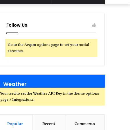
for
Follow Us
Go to the Arqam options page to set your social
accounts.
Weather
You need to set the Weather API Key in the theme options
page > Integrations.
Popular
Recent
Comments