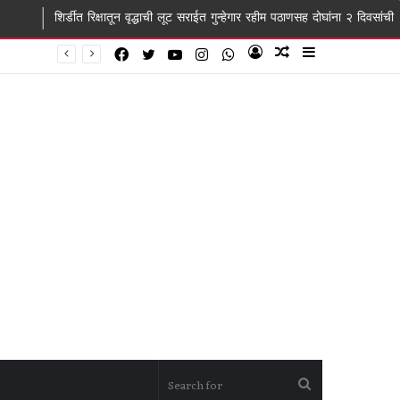
रिक्षातून वृद्धाची लूट सराईत गुन्हेगार रहीम पठाणसह दोघांना २ दिवसांची पोलीस कोठडी
Facebook
Twitter
YouTube
Instagram
WhatsApp
Log
Random
Sidebar
In
Article
Search