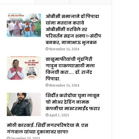
ओबीसी समाजाने डॉ पिपाडा
यांना मतदान करावे
ओबीसींनी ठरविले तर
परिवर्तन सहज शक्य !-संदीप
बनकर, नानाभाऊ भुजबळ
November 16, 2024
वाळूमाफीयांची गुंडगिरी
गाडून टाकण्यासाठी मला
विजयी करा….. डॉ. राजेंद्र
पिपाडा.
November 16, 2024
शिर्डीत करोडोंचा चुना लावून
ग्रो मोअर ट्रेडिंग नामक
कंपनीचा मास्टरमाईंड फरार
April 1, 2025
मोठी कारवाई..शिर्डी नगरपरिषदेचा मे. एस
गंगवाल यांच्या दुकानावर छापा!
December 20, 2023