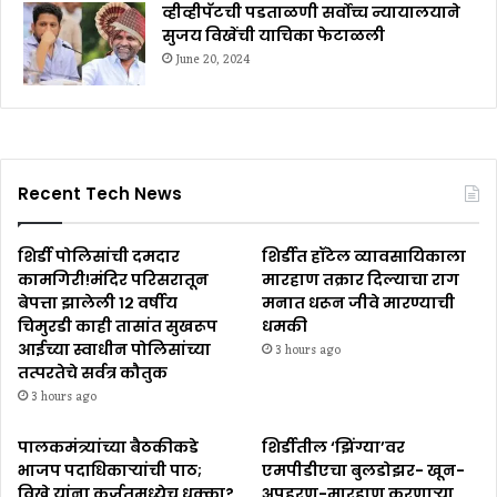
व्हीव्हीपॅटची पडताळणी सर्वोच्च न्यायालयाने
सुजय विखेंची याचिका फेटाळली
June 20, 2024
Recent Tech News
शिर्डी पोलिसांची दमदार
शिर्डीत हॉटेल व्यावसायिकाला
कामगिरी!मंदिर परिसरातून
मारहाण तक्रार दिल्याचा राग
बेपत्ता झालेली १२ वर्षीय
मनात धरून जीवे मारण्याची
चिमुरडी काही तासांत सुखरूप
धमकी
आईच्या स्वाधीन पोलिसांच्या
3 hours ago
तत्परतेचे सर्वत्र कौतुक
3 hours ago
पालकमंत्र्यांच्या बैठकीकडे
शिर्डीतील ‘झिंग्या’वर
भाजप पदाधिकाऱ्यांची पाठ;
एमपीडीएचा बुलडोझर- खून-
विखे यांना कर्जतमध्येच धक्का?
अपहरण-मारहाण करणाऱ्या