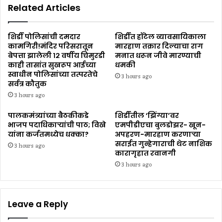
Related Articles
शिर्डी पोलिसांची दमदार
शिर्डीत हॉटेल व्यावसायिकाला
कामगिरी!मंदिर परिसरातून
मारहाण तक्रार दिल्याचा राग
बेपत्ता झालेली १२ वर्षीय चिमुरडी
मनात धरून जीवे मारण्याची
काही तासांत सुखरूप आईच्या
धमकी
स्वाधीन पोलिसांच्या तत्परतेचे
3 hours ago
सर्वत्र कौतुक
3 hours ago
पालकमंत्र्यांच्या बैठकीकडे
शिर्डीतील ‘झिंग्या’वर
भाजप पदाधिकाऱ्यांची पाठ; विखे
एमपीडीएचा बुलडोझर- खून-
यांना कर्जतमध्येच धक्का?
अपहरण-मारहाण करणाऱ्या
सराईत गुन्हेगाराची थेट नाशिक
3 hours ago
कारागृहात रवानगी
3 hours ago
Leave a Reply