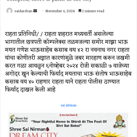
Send
saidarshan
November 6, 2024
1 minute read
an
email
राहता प्रतिनिधी/ / राहता शहरात मध्यवर्ती असलेल्या
भागातील छत्रपती काॅम्पलेक्स तळमजल्या समोर माझा भाऊ
मयत गणेश भाऊसाहेब कसाब वय ४२ रा नवनाथ नगर राहता
यांचा कोणीतरी अज्ञात कारणांमुळे जबर मारहाण करुन जखमी
करत गळा आवळून ६नोव्हेबर २०२४ रोजी सकाळी ७ वाजेच्या
अगोदर खुन केल्याची फिर्याद मयताचा भाऊ संतोष भाऊसाहेब
कसाब वय ४० राहणार राहता याने राहता पोलीस ठाण्यात
फिर्याद दाखल केली आहे
sai nirman