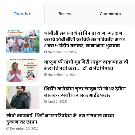
Popular
Recent
Comments
ओबीसी समाजाने डॉ पिपाडा यांना मतदान
करावे ओबीसींनी ठरविले तर परिवर्तन सहज
शक्य !-संदीप बनकर, नानाभाऊ भुजबळ
November 16, 2024
वाळूमाफीयांची गुंडगिरी गाडून टाकण्यासाठी
मला विजयी करा….. डॉ. राजेंद्र पिपाडा.
November 16, 2024
शिर्डीत करोडोंचा चुना लावून ग्रो मोअर ट्रेडिंग
नामक कंपनीचा मास्टरमाईंड फरार
April 1, 2025
मोठी कारवाई..शिर्डी नगरपरिषदेचा मे. एस गंगवाल यांच्या
दुकानावर छापा!
December 20, 2023