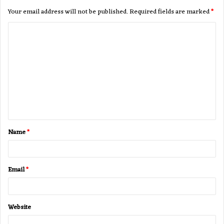
Your email address will not be published.
Required fields are marked
*
C
o
m
m
e
n
t
Name
*
*
Email
*
Website