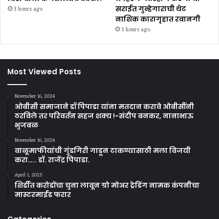
सराईत गुन्हेगाराची थेट
3 hours ago
नाशिक कारागृहात रवानगी
3 hours ago
Most Viewed Posts
November 16, 2024
ओबीसी समाजाने डॉ पिपाडा यांना मतदान करावे ओबीसींनी
ठरविले तर परिवर्तन सहज शक्य !-संदीप बनकर, नानाभाऊ
भुजबळ
November 16, 2024
वाळूमाफीयांची गुंडगिरी गाडून टाकण्यासाठी मला विजयी
करा….. डॉ. राजेंद्र पिपाडा.
April 1, 2025
शिर्डीत करोडोंचा चुना लावून ग्रो मोअर ट्रेडिंग नामक कंपनीचा
मास्टरमाईंड फरार