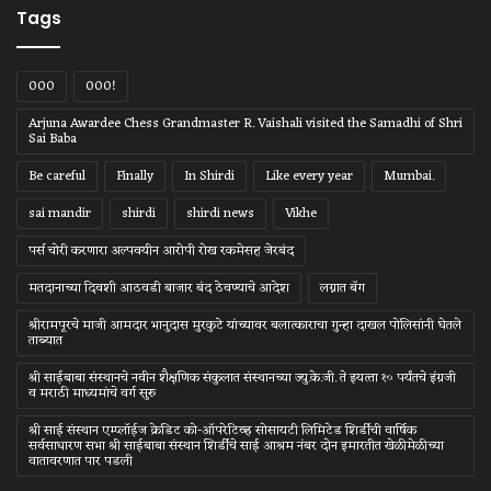
Tags
000
000!
Arjuna Awardee Chess Grandmaster R. Vaishali visited the Samadhi of Shri
Sai Baba
Be careful
Finally
In Shirdi
Like every year
Mumbai.
sai mandir
shirdi
shirdi news
Vikhe
पर्स चोरी करणारा अल्पवयीन आरोपी रोख रकमेसह जेरबंद
मतदानाच्या दिवशी आठवडी बाजार बंद ठेवण्याचे आदेश
लग्नात बॅग
श्रीरामपूरचे माजी आमदार भानुदास मुरकुटे यांच्यावर बलात्काराचा गुन्हा दाखल पोलिसांनी घेतले
ताब्यात
श्री साईबाबा संस्‍थानचे नवीन शैक्षणिक संकुलात संस्‍थानच्‍या ज्‍यु.के.जी. ते इयत्‍ता १० पर्यंतचे इंग्रजी
व मराठी माध्‍यमांचे वर्ग सुरु
श्री साई संस्थान एम्प्लॉईज क्रेडिट को-ऑपरेटिव्ह सोसायटी लिमिटेड शिर्डीची वार्षिक
सर्वसाधारण सभा श्री साईबाबा संस्थान शिर्डीचे साई आश्रम नंबर दोन इमारतीत खेळीमेळीच्या
वातावरणात पार पडली