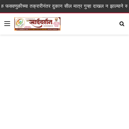
्या तक्रारीनंतर दुकान सील मात्र गुन्हा दाखल न झाल्याने संताप
Menu
S
fo