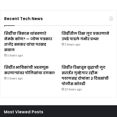
Recent Tech News
शिर्डीचा विकास थांबवणारे
शिर्डीतील रिक्षा लूट प्रकरणाने
नेमके कोण? — ज्येष्ठ पत्रकार
उघडे पाडले गंभीर प्रश्न!
राजेंद्र बनकर यांचा परखड
2 hours ago
सवाल
2 hours ago
शिर्डीत भाविकांची अडवणूक
शिर्डीत रिक्षातून वृद्धाची लूट
करणाऱ्यांवर पोलिसांचा दणका!
सराईत गुन्हेगार रहीम
पठाणसह दोघांना २ दिवसांची
2 hours ago
पोलीस कोठडी
22 hours ago
Most Viewed Posts