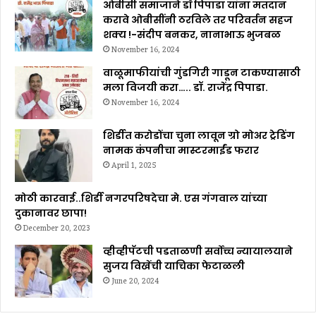
ओबीसी समाजाने डॉ पिपाडा यांना मतदान
करावे ओबीसींनी ठरविले तर परिवर्तन सहज
शक्य !-संदीप बनकर, नानाभाऊ भुजबळ
November 16, 2024
वाळूमाफीयांची गुंडगिरी गाडून टाकण्यासाठी
मला विजयी करा….. डॉ. राजेंद्र पिपाडा.
November 16, 2024
शिर्डीत करोडोंचा चुना लावून ग्रो मोअर ट्रेडिंग
नामक कंपनीचा मास्टरमाईंड फरार
April 1, 2025
मोठी कारवाई..शिर्डी नगरपरिषदेचा मे. एस गंगवाल यांच्या
दुकानावर छापा!
December 20, 2023
व्हीव्हीपॅटची पडताळणी सर्वोच्च न्यायालयाने
सुजय विखेंची याचिका फेटाळली
June 20, 2024