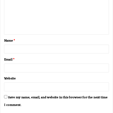
m
m
e
n
t
Name
*
*
Email
*
Website
Save my name, email, and website in this browser for the next time
I comment.