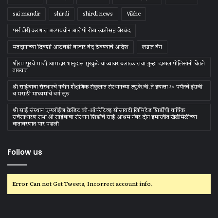
sai mandir
shirdi
shirdi news
Vikhe
पर्स चोरी करणारा अल्पवयीन आरोपी रोख रकमेसह जेरबंद
मतदानाच्या दिवशी आठवडी बाजार बंद ठेवण्याचे आदेश
लग्नात बॅग
श्रीरामपूरचे माजी आमदार भानुदास मुरकुटे यांच्यावर बलात्काराचा गुन्हा दाखल पोलिसांनी घेतले
ताब्यात
श्री साईबाबा संस्‍थानचे नवीन शैक्षणिक संकुलात संस्‍थानच्‍या ज्‍यु.के.जी. ते इयत्‍ता १० पर्यंतचे इंग्रजी
व मराठी माध्‍यमांचे वर्ग सुरु
श्री साई संस्थान एम्प्लॉईज क्रेडिट को-ऑपरेटिव्ह सोसायटी लिमिटेड शिर्डीची वार्षिक
सर्वसाधारण सभा श्री साईबाबा संस्थान शिर्डीचे साई आश्रम नंबर दोन इमारतीत खेळीमेळीच्या
वातावरणात पार पडली
Follow us
Error Can not Get Tweets, Incorrect account info.