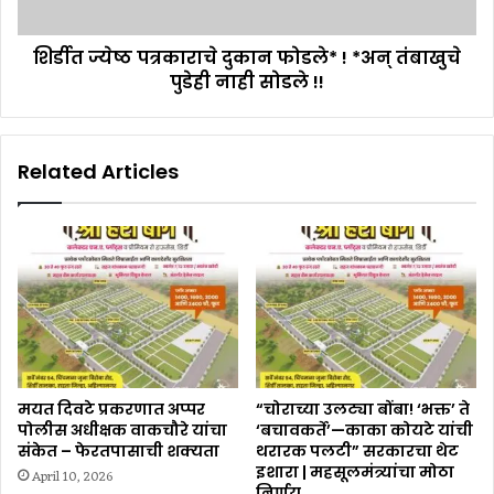
शिर्डीत ज्येष्ठ पत्रकाराचे दुकान फोडले* ! *अन् तंबाखुचे
पुडेही नाही सोडले !!
Related Articles
मयत दिवटे प्रकरणात अप्पर
“चोराच्या उलट्या बोंबा! ‘भक्त’ ते
पोलीस अधीक्षक वाकचौरे यांचा
‘बचावकर्ते’—काका कोयटे यांची
संकेत – फेरतपासाची शक्यता
थरारक पलटी” सरकारचा थेट
इशारा | महसूलमंत्र्यांचा मोठा
April 10, 2026
निर्णय