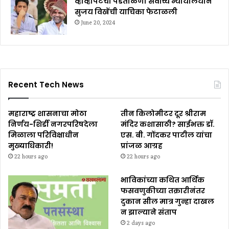
व्हीव्हीपॅटची पडताळणी सर्वोच्च न्यायालयाने
सुजय विखेंची याचिका फेटाळली
June 20, 2024
Recent Tech News
महाराष्ट्र शासनाचा मोठा
तीन किलोमीटर दूर श्रीराम
निर्णय-शिर्डी नगरपरिषदेला
मंदिर कशासाठी? साईभक्त डॉ.
मिळाला परिविक्षाधीन
एस. बी. गोंदकर पाटील यांचा
मुख्याधिकारी!
प्रांजळ आग्रह
22 hours ago
22 hours ago
भाविकांच्या कथित आर्थिक
फसवणुकीच्या तक्रारीनंतर
दुकान सील मात्र गुन्हा दाखल
न झाल्याने संताप
2 days ago