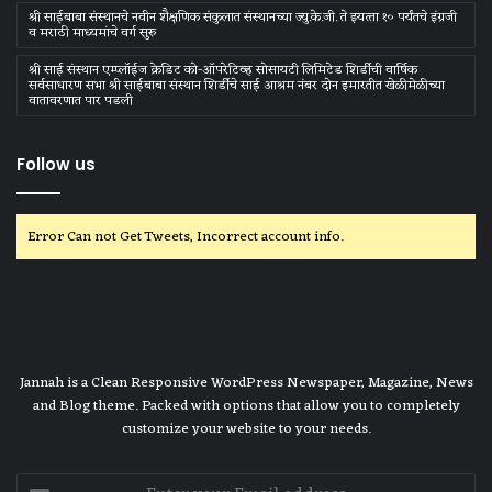
श्री साईबाबा संस्‍थानचे नवीन शैक्षणिक संकुलात संस्‍थानच्‍या ज्‍यु.के.जी. ते इयत्‍ता १० पर्यंतचे इंग्रजी
व मराठी माध्‍यमांचे वर्ग सुरु
श्री साई संस्थान एम्प्लॉईज क्रेडिट को-ऑपरेटिव्ह सोसायटी लिमिटेड शिर्डीची वार्षिक
सर्वसाधारण सभा श्री साईबाबा संस्थान शिर्डीचे साई आश्रम नंबर दोन इमारतीत खेळीमेळीच्या
वातावरणात पार पडली
Follow us
Error Can not Get Tweets, Incorrect account info.
Jannah is a Clean Responsive WordPress Newspaper, Magazine, News
and Blog theme. Packed with options that allow you to completely
customize your website to your needs.
Enter