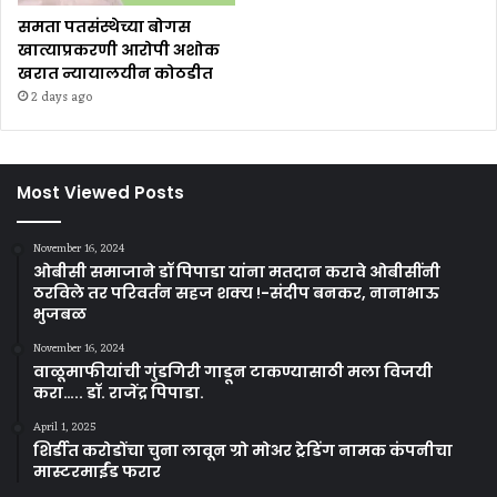
समता पतसंस्थेच्या बोगस
खात्याप्रकरणी आरोपी अशोक
खरात न्यायालयीन कोठडीत
2 days ago
Most Viewed Posts
November 16, 2024
ओबीसी समाजाने डॉ पिपाडा यांना मतदान करावे ओबीसींनी
ठरविले तर परिवर्तन सहज शक्य !-संदीप बनकर, नानाभाऊ
भुजबळ
November 16, 2024
वाळूमाफीयांची गुंडगिरी गाडून टाकण्यासाठी मला विजयी
करा….. डॉ. राजेंद्र पिपाडा.
April 1, 2025
शिर्डीत करोडोंचा चुना लावून ग्रो मोअर ट्रेडिंग नामक कंपनीचा
मास्टरमाईंड फरार