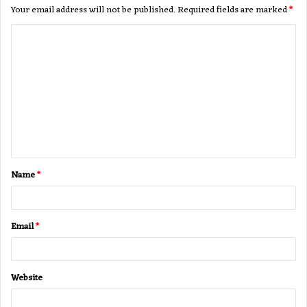
Your email address will not be published.
Required fields are marked
*
C
o
m
m
e
n
t
Name
*
*
Email
*
Website