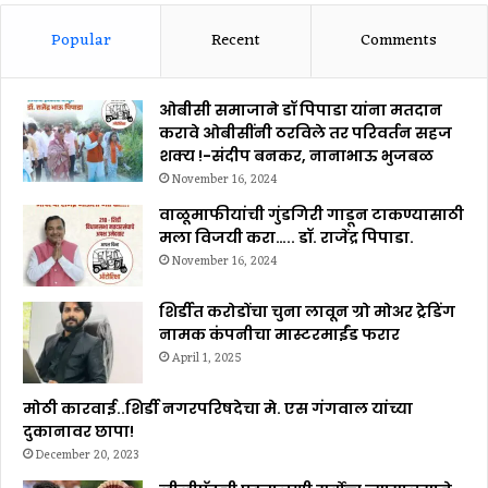
Popular
Recent
Comments
ओबीसी समाजाने डॉ पिपाडा यांना मतदान
करावे ओबीसींनी ठरविले तर परिवर्तन सहज
शक्य !-संदीप बनकर, नानाभाऊ भुजबळ
November 16, 2024
वाळूमाफीयांची गुंडगिरी गाडून टाकण्यासाठी
मला विजयी करा….. डॉ. राजेंद्र पिपाडा.
November 16, 2024
शिर्डीत करोडोंचा चुना लावून ग्रो मोअर ट्रेडिंग
नामक कंपनीचा मास्टरमाईंड फरार
April 1, 2025
मोठी कारवाई..शिर्डी नगरपरिषदेचा मे. एस गंगवाल यांच्या
दुकानावर छापा!
December 20, 2023