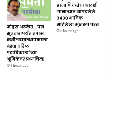
प्रामाणिकतेचा आदर्श!
गाभाऱ्यात सापडलेले
३४९० भाविक
महिलेला सुखरूप परत
मोहरा अटकेत… पण
8 hours ago
सूत्रधारापर्यंत तपास
कधी?व्यवस्थापकाला
बेड्या वरिष्ठ
पदाधिकाऱ्यांच्या
भूमिकेवर प्रश्नचिन्ह
8 hours ago