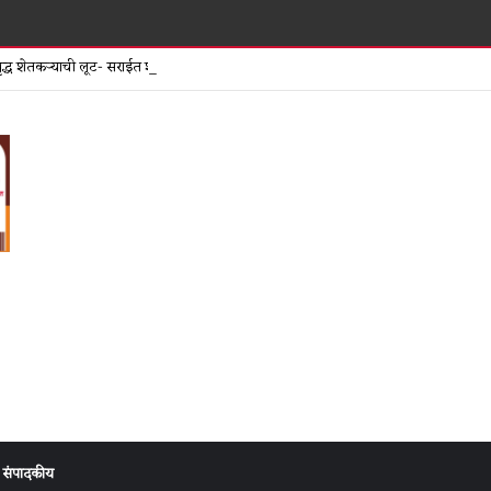
शिर्डीत मजुरां
न वृद्ध शेतकऱ्याची लूट- सराईत शंकर चौधरी ऊर्फ रहीम पठाण जेरबंद
संपादकीय