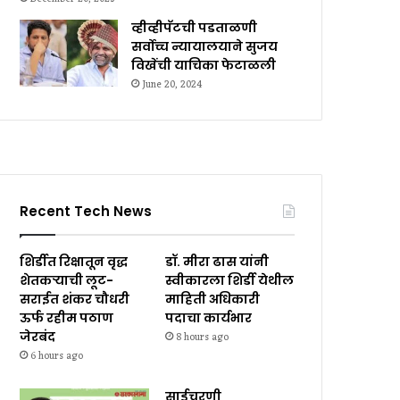
व्हीव्हीपॅटची पडताळणी
सर्वोच्च न्यायालयाने सुजय
विखेंची याचिका फेटाळली
June 20, 2024
Recent Tech News
शिर्डीत रिक्षातून वृद्ध
डॉ. मीरा ढास यांनी
शेतकऱ्याची लूट-
स्वीकारला शिर्डी येथील
सराईत शंकर चौधरी
माहिती अधिकारी
ऊर्फ रहीम पठाण
पदाचा कार्यभार
जेरबंद
8 hours ago
6 hours ago
साईचरणी