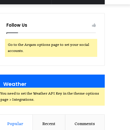
for
Follow Us
Go to the Arqam options page to set your social
accounts.
Weather
You need to set the Weather API Key in the theme options
page > Integrations.
Popular
Recent
Comments