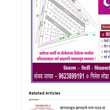
Related Articles
मंगळसूत्र सापडले पण परत न