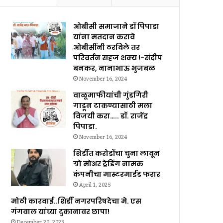
ओबीसी समाजाने डॉ पिपाडा
यांना मतदान करावे
ओबीसींनी ठरविले तर
परिवर्तन सहज शक्य !-संदीप
बनकर, नानाभाऊ भुजबळ
November 16, 2024
वाळूमाफीयांची गुंडगिरी
गाडून टाकण्यासाठी मला
विजयी करा….. डॉ. राजेंद्र
पिपाडा.
November 16, 2024
शिर्डीत करोडोंचा चुना लावून
ग्रो मोअर ट्रेडिंग नामक
कंपनीचा मास्टरमाईंड फरार
April 1, 2025
मोठी कारवाई..शिर्डी नगरपरिषदेचा मे. एस
गंगवाल यांच्या दुकानावर छापा!
December 20, 2023