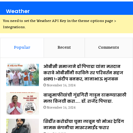
Weather
You need to set the Weather API Key in the theme options page >
Integrations.
Popular
Recent
Comments
ओबीसी समाजाने डॉ पिपाडा यांना मतदान
करावे ओबीसींनी ठरविले तर परिवर्तन सहज
शक्य !-संदीप बनकर, नानाभाऊ भुजबळ
November 16, 2024
वाळूमाफीयांची गुंडगिरी गाडून टाकण्यासाठी
मला विजयी करा….. डॉ. राजेंद्र पिपाडा.
November 16, 2024
शिर्डीत करोडोंचा चुना लावून ग्रो मोअर ट्रेडिंग
नामक कंपनीचा मास्टरमाईंड फरार