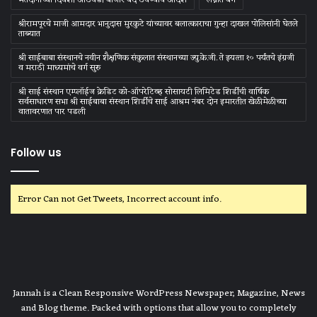
श्रीरामपूरचे माजी आमदार भानुदास मुरकुटे यांच्यावर बलात्काराचा गुन्हा दाखल पोलिसांनी घेतले
ताब्यात
श्री साईबाबा संस्‍थानचे नवीन शैक्षणिक संकुलात संस्‍थानच्‍या ज्‍यु.के.जी. ते इयत्‍ता १० पर्यंतचे इंग्रजी
व मराठी माध्‍यमांचे वर्ग सुरु
श्री साई संस्थान एम्प्लॉईज क्रेडिट को-ऑपरेटिव्ह सोसायटी लिमिटेड शिर्डीची वार्षिक
सर्वसाधारण सभा श्री साईबाबा संस्थान शिर्डीचे साई आश्रम नंबर दोन इमारतीत खेळीमेळीच्या
वातावरणात पार पडली
Follow us
Error Can not Get Tweets, Incorrect account info.
Jannah is a Clean Responsive WordPress Newspaper, Magazine, News
and Blog theme. Packed with options that allow you to completely