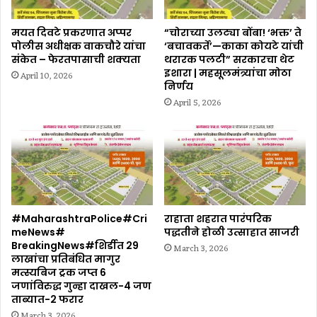
मयत दिवटे प्रकरणात अप्पर
“चोराच्या उलट्या बोंबा! ‘भक्त’ ते
पोलीस अधीक्षक वाकचौरे यांचा
‘बचावकर्ते’—काका कोयटे यांची
संकेत – फेरतपासाची शक्यता
थरारक पलटी” सरकारचा थेट
इशारा | महसूलमंत्र्यांचा मोठा
April 10, 2026
निर्णय
April 5, 2026
#MaharashtraPolice#Cri
राहाता शहरात पारंपरिक
meNews#
पद्धतीने होळी उत्साहात साजरी
BreakingNews#शिर्डीत 29
March 3, 2026
लाखांचा प्रतिबंधित मागुर
मत्स्यबिज ट्रक जप्त 6
जणांविरुद्ध गुन्हा दाखल-4 जण
ताब्यात-2 फरार
March 3, 2026