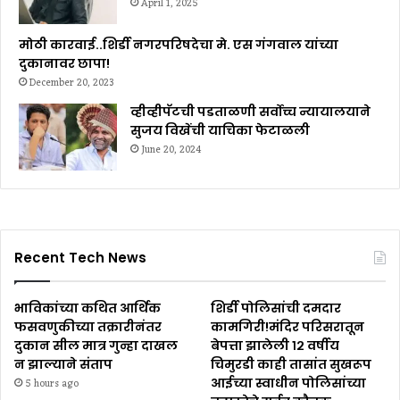
April 1, 2025
मोठी कारवाई..शिर्डी नगरपरिषदेचा मे. एस गंगवाल यांच्या
दुकानावर छापा!
December 20, 2023
व्हीव्हीपॅटची पडताळणी सर्वोच्च न्यायालयाने
सुजय विखेंची याचिका फेटाळली
June 20, 2024
Recent Tech News
भाविकांच्या कथित आर्थिक
शिर्डी पोलिसांची दमदार
फसवणुकीच्या तक्रारीनंतर
कामगिरी!मंदिर परिसरातून
दुकान सील मात्र गुन्हा दाखल
बेपत्ता झालेली १२ वर्षीय
न झाल्याने संताप
चिमुरडी काही तासांत सुखरूप
आईच्या स्वाधीन पोलिसांच्या
5 hours ago