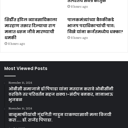
तत्परतेचे सर्वत्र कौतुक
8 hours ago
शिर्डीत हॉटेल व्यावसायिकाला
पालकमंत्र्यांच्या बैठकीकडे
मारहाण तक्रार दिल्याचा राग
भाजप पदाधिकाऱ्यांची पाठ;
मनात धरून जीवे मारण्याची
विखे यांना कर्जतमध्येच धक्का?
धमकी
8 hours ago
8 hours ago
Most Viewed Posts
November 16, 2024
ओबीसी समाजाने डॉ पिपाडा यांना मतदान करावे ओबीसींनी
ठरविले तर परिवर्तन सहज शक्य !-संदीप बनकर, नानाभाऊ
भुजबळ
November 16, 2024
वाळूमाफीयांची गुंडगिरी गाडून टाकण्यासाठी मला विजयी
करा….. डॉ. राजेंद्र पिपाडा.