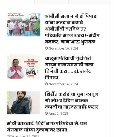
ओबीसी समाजाने डॉ पिपाडा
यांना मतदान करावे
ओबीसींनी ठरविले तर
परिवर्तन सहज शक्य !-संदीप
बनकर, नानाभाऊ भुजबळ
November 16, 2024
वाळूमाफीयांची गुंडगिरी
गाडून टाकण्यासाठी मला
विजयी करा….. डॉ. राजेंद्र
पिपाडा.
November 16, 2024
शिर्डीत करोडोंचा चुना लावून
ग्रो मोअर ट्रेडिंग नामक
कंपनीचा मास्टरमाईंड फरार
April 1, 2025
मोठी कारवाई..शिर्डी नगरपरिषदेचा मे. एस
गंगवाल यांच्या दुकानावर छापा!
December 20, 2023