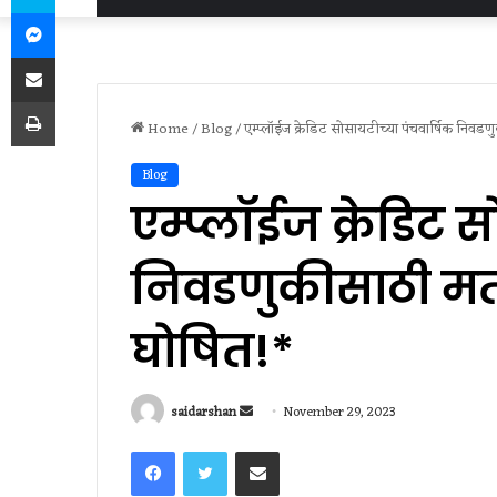
Messenger
Share via Email
Print
Home
/
Blog
/
एम्प्लॉईज क्रेडिट सोसायटीच्या पंचवार्षिक निवडण
Blog
एम्प्लॉईज क्रेडिट 
निवडणुकीसाठी मतद
घोषित!*
Send
saidarshan
November 29, 2023
an
Facebook
Twitter
Share via Email
email