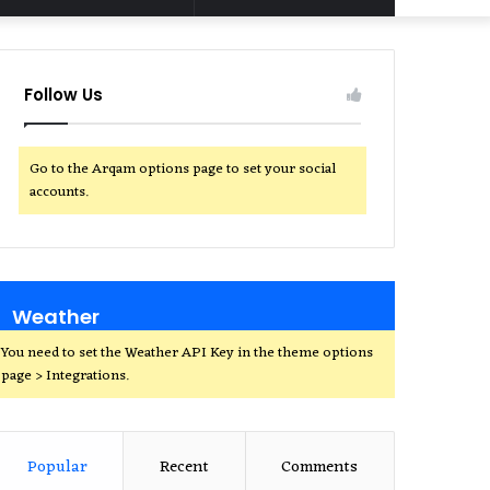
for
Follow Us
Go to the Arqam options page to set your social
accounts.
Weather
You need to set the Weather API Key in the theme options
page > Integrations.
Popular
Recent
Comments