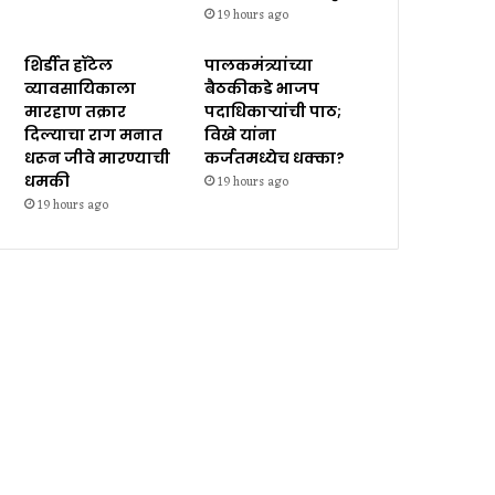
19 hours ago
शिर्डीत हॉटेल
पालकमंत्र्यांच्या
व्यावसायिकाला
बैठकीकडे भाजप
मारहाण तक्रार
पदाधिकाऱ्यांची पाठ;
दिल्याचा राग मनात
विखे यांना
धरून जीवे मारण्याची
कर्जतमध्येच धक्का?
धमकी
19 hours ago
19 hours ago