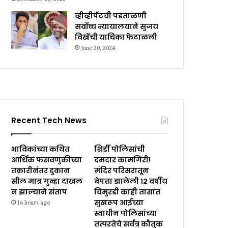
व्हीव्हीपॅटची पडताळणी
सर्वोच्च न्यायालयाने सुजय
विखेंची याचिका फेटाळली
June 20, 2024
Recent Tech News
भाविकांच्या कथित
शिर्डी पोलिसांची
आर्थिक फसवणुकीच्या
दमदार कामगिरी!
तक्रारीनंतर दुकान
मंदिर परिसरातून
सील मात्र गुन्हा दाखल
बेपत्ता झालेली १२ वर्षीय
न झाल्याने संताप
चिमुरडी काही तासांत
सुखरूप आईच्या
16 hours ago
स्वाधीन पोलिसांच्या
तत्परतेचे सर्वत्र कौतुक