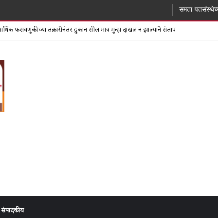
समता पतसंस्थेच्या बोगस खात्याप्
्थिक फसवणुकीच्या तक्रारीनंतर दुकान सील मात्र गुन्हा दाखल न झाल्याने संताप
संपादकीय