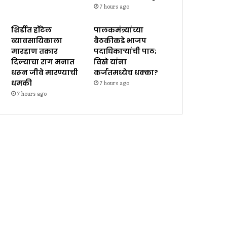
7 hours ago
शिर्डीत हॉटेल
पालकमंत्र्यांच्या
व्यावसायिकाला
बैठकीकडे भाजप
मारहाण तक्रार
पदाधिकाऱ्यांची पाठ;
दिल्याचा राग मनात
विखे यांना
धरून जीवे मारण्याची
कर्जतमध्येच धक्का?
धमकी
7 hours ago
7 hours ago