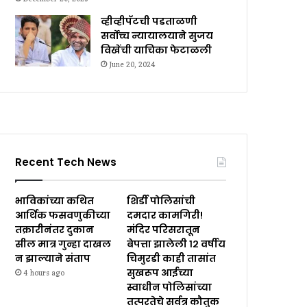
व्हीव्हीपॅटची पडताळणी
सर्वोच्च न्यायालयाने सुजय
विखेंची याचिका फेटाळली
June 20, 2024
Recent Tech News
भाविकांच्या कथित
शिर्डी पोलिसांची
आर्थिक फसवणुकीच्या
दमदार कामगिरी!
तक्रारीनंतर दुकान
मंदिर परिसरातून
सील मात्र गुन्हा दाखल
बेपत्ता झालेली १२ वर्षीय
न झाल्याने संताप
चिमुरडी काही तासांत
सुखरूप आईच्या
4 hours ago
स्वाधीन पोलिसांच्या
तत्परतेचे सर्वत्र कौतुक