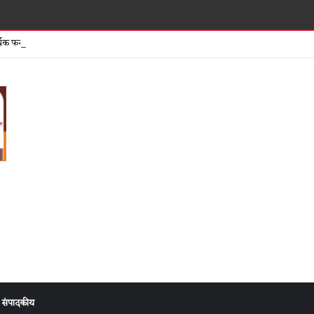
समता पतसंस्थेच
िक फसवणुकीच्या तक्रारीनंतर दुकान सील मात्र गुन्हा दाखल न झाल्याने संताप
संपादकीय