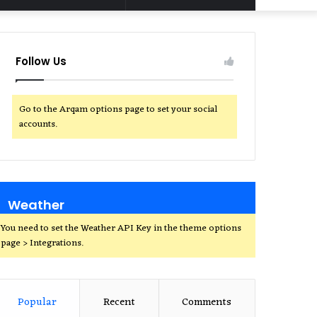
for
Follow Us
Go to the Arqam options page to set your social
accounts.
Weather
You need to set the Weather API Key in the theme options
page > Integrations.
Popular
Recent
Comments