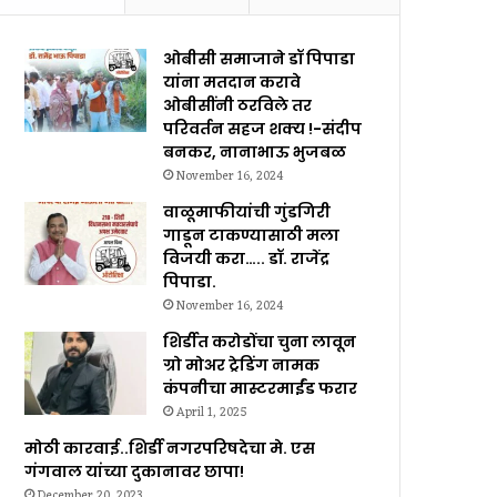
ओबीसी समाजाने डॉ पिपाडा
यांना मतदान करावे
ओबीसींनी ठरविले तर
परिवर्तन सहज शक्य !-संदीप
बनकर, नानाभाऊ भुजबळ
November 16, 2024
वाळूमाफीयांची गुंडगिरी
गाडून टाकण्यासाठी मला
विजयी करा….. डॉ. राजेंद्र
पिपाडा.
November 16, 2024
शिर्डीत करोडोंचा चुना लावून
ग्रो मोअर ट्रेडिंग नामक
कंपनीचा मास्टरमाईंड फरार
April 1, 2025
मोठी कारवाई..शिर्डी नगरपरिषदेचा मे. एस
गंगवाल यांच्या दुकानावर छापा!
December 20, 2023