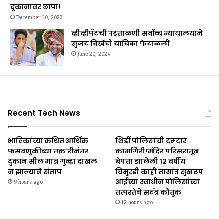
दुकानावर छापा!
December 20, 2023
व्हीव्हीपॅटची पडताळणी सर्वोच्च न्यायालयाने
सुजय विखेंची याचिका फेटाळली
June 20, 2024
Recent Tech News
भाविकांच्या कथित आर्थिक
शिर्डी पोलिसांची दमदार
फसवणुकीच्या तक्रारीनंतर
कामगिरी!मंदिर परिसरातून
दुकान सील मात्र गुन्हा दाखल
बेपत्ता झालेली १२ वर्षीय
न झाल्याने संताप
चिमुरडी काही तासांत सुखरूप
आईच्या स्वाधीन पोलिसांच्या
9 hours ago
तत्परतेचे सर्वत्र कौतुक
12 hours ago