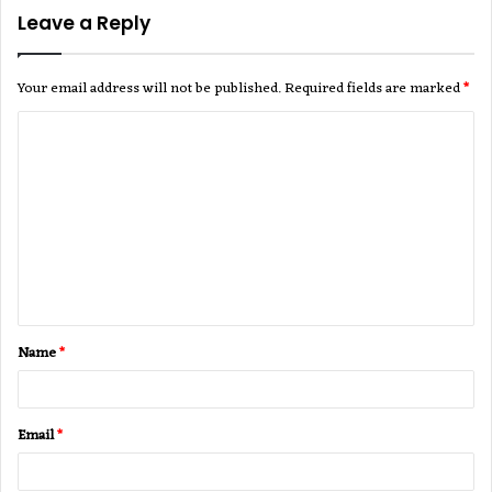
Leave a Reply
Your email address will not be published.
Required fields are marked
*
C
o
m
m
e
n
t
Name
*
*
Email
*