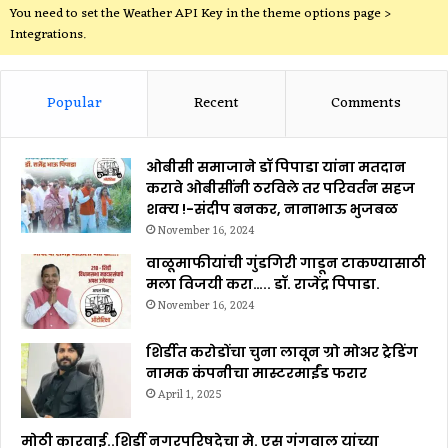
You need to set the Weather API Key in the theme options page >
Integrations.
Popular
Recent
Comments
ओबीसी समाजाने डॉ पिपाडा यांना मतदान
करावे ओबीसींनी ठरविले तर परिवर्तन सहज
शक्य !-संदीप बनकर, नानाभाऊ भुजबळ
November 16, 2024
वाळूमाफीयांची गुंडगिरी गाडून टाकण्यासाठी
मला विजयी करा….. डॉ. राजेंद्र पिपाडा.
November 16, 2024
शिर्डीत करोडोंचा चुना लावून ग्रो मोअर ट्रेडिंग
नामक कंपनीचा मास्टरमाईंड फरार
April 1, 2025
मोठी कारवाई..शिर्डी नगरपरिषदेचा मे. एस गंगवाल यांच्या