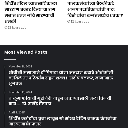
शिर्डीत हॉटेल व्यावसायिकाला
पालकमंत्र्यांच्या बैठकीकडे
मारहाण तक्रार दिल्याचा राग
भाजप पदाधिकाऱ्यांची पाठ;
मनात धरून जीवे मारण्याची
विखे यांना कर्जतमध्येच धक्का?
धमकी
12 hours ago
12 hours ago
Most Viewed Posts
November 16, 2024
ओबीसी समाजाने डॉ पिपाडा यांना मतदान करावे ओबीसींनी
ठरविले तर परिवर्तन सहज शक्य !-संदीप बनकर, नानाभाऊ
भुजबळ
November 16, 2024
वाळूमाफीयांची गुंडगिरी गाडून टाकण्यासाठी मला विजयी
करा….. डॉ. राजेंद्र पिपाडा.
April 1, 2025
शिर्डीत करोडोंचा चुना लावून ग्रो मोअर ट्रेडिंग नामक कंपनीचा
मास्टरमाईंड फरार