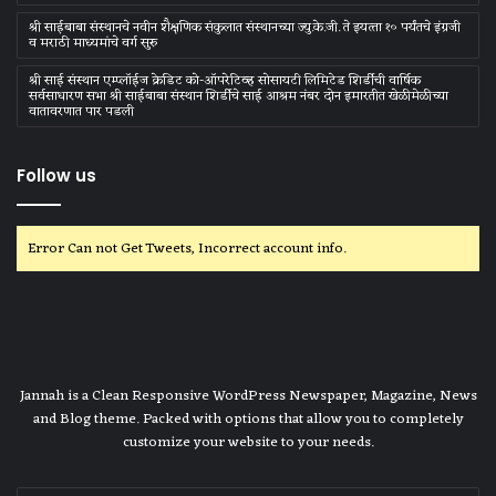
श्री साईबाबा संस्‍थानचे नवीन शैक्षणिक संकुलात संस्‍थानच्‍या ज्‍यु.के.जी. ते इयत्‍ता १० पर्यंतचे इंग्रजी
व मराठी माध्‍यमांचे वर्ग सुरु
श्री साई संस्थान एम्प्लॉईज क्रेडिट को-ऑपरेटिव्ह सोसायटी लिमिटेड शिर्डीची वार्षिक
सर्वसाधारण सभा श्री साईबाबा संस्थान शिर्डीचे साई आश्रम नंबर दोन इमारतीत खेळीमेळीच्या
वातावरणात पार पडली
Follow us
Error Can not Get Tweets, Incorrect account info.
Jannah is a Clean Responsive WordPress Newspaper, Magazine, News
and Blog theme. Packed with options that allow you to completely
customize your website to your needs.