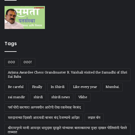
Tags
000
000!
Arjuna Awardee Chess Grandmaster R. Vaishali visited the Samadhi of Shri
Sai Baba
Be careful
Finally
In Shirdi
Like every year
Mumbai.
sai mandir
shirdi
shirdi news
Vikhe
पर्स चोरी करणारा अल्पवयीन आरोपी रोख रकमेसह जेरबंद
मतदानाच्या दिवशी आठवडी बाजार बंद ठेवण्याचे आदेश
लग्नात बॅग
श्रीरामपूरचे माजी आमदार भानुदास मुरकुटे यांच्यावर बलात्काराचा गुन्हा दाखल पोलिसांनी घेतले
ताब्यात