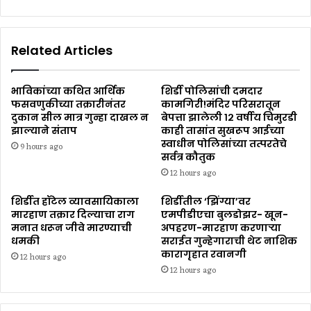
Related Articles
भाविकांच्या कथित आर्थिक
शिर्डी पोलिसांची दमदार
फसवणुकीच्या तक्रारीनंतर
कामगिरी!मंदिर परिसरातून
दुकान सील मात्र गुन्हा दाखल न
बेपत्ता झालेली १२ वर्षीय चिमुरडी
झाल्याने संताप
काही तासांत सुखरूप आईच्या
स्वाधीन पोलिसांच्या तत्परतेचे
9 hours ago
सर्वत्र कौतुक
12 hours ago
शिर्डीत हॉटेल व्यावसायिकाला
शिर्डीतील ‘झिंग्या’वर
मारहाण तक्रार दिल्याचा राग
एमपीडीएचा बुलडोझर- खून-
मनात धरून जीवे मारण्याची
अपहरण-मारहाण करणाऱ्या
धमकी
सराईत गुन्हेगाराची थेट नाशिक
कारागृहात रवानगी
12 hours ago
12 hours ago