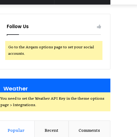
for
Follow Us
Go to the Arqam options page to set your social
accounts.
Weather
You need to set the Weather API Key in the theme options
page > Integrations.
Popular
Recent
Comments