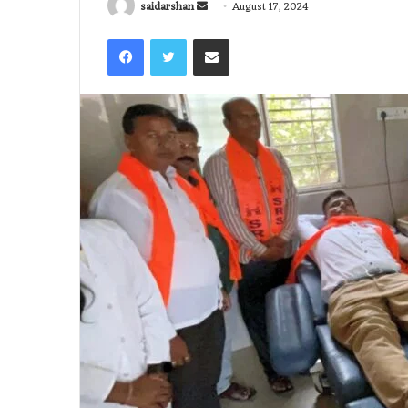
Send
saidarshan
August 17, 2024
an
Facebook
Twitter
Share via Email
email