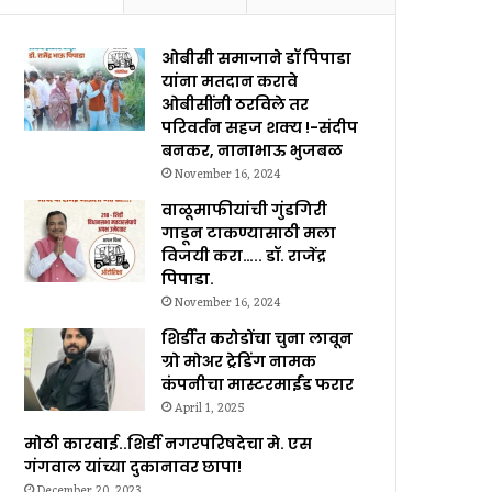
ओबीसी समाजाने डॉ पिपाडा
यांना मतदान करावे
ओबीसींनी ठरविले तर
परिवर्तन सहज शक्य !-संदीप
बनकर, नानाभाऊ भुजबळ
November 16, 2024
वाळूमाफीयांची गुंडगिरी
गाडून टाकण्यासाठी मला
विजयी करा….. डॉ. राजेंद्र
पिपाडा.
November 16, 2024
शिर्डीत करोडोंचा चुना लावून
ग्रो मोअर ट्रेडिंग नामक
कंपनीचा मास्टरमाईंड फरार
April 1, 2025
मोठी कारवाई..शिर्डी नगरपरिषदेचा मे. एस
गंगवाल यांच्या दुकानावर छापा!
December 20, 2023