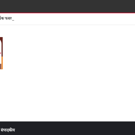
समता पतसंस्
िक फसवणुकीच्या तक्रारीनंतर दुकान सील मात्र गुन्हा दाखल न झाल्याने संताप
संपादकीय