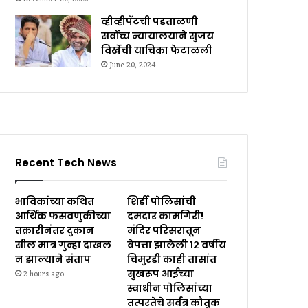
व्हीव्हीपॅटची पडताळणी
सर्वोच्च न्यायालयाने सुजय
विखेंची याचिका फेटाळली
June 20, 2024
Recent Tech News
भाविकांच्या कथित
शिर्डी पोलिसांची
आर्थिक फसवणुकीच्या
दमदार कामगिरी!
तक्रारीनंतर दुकान
मंदिर परिसरातून
सील मात्र गुन्हा दाखल
बेपत्ता झालेली १२ वर्षीय
न झाल्याने संताप
चिमुरडी काही तासांत
सुखरूप आईच्या
2 hours ago
स्वाधीन पोलिसांच्या
तत्परतेचे सर्वत्र कौतुक