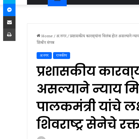
Messenger
Share via Email
Print
Home
/
अ.नगर
/
प्रशासकीय कारवा्यांना विलंब होत असल्याने न्याय मि
शिबीर संपन्न
अ.नगर
राजकीय
प्रशासकीय कारवा्य
असल्याने न्याय मि
पालकमंत्री यांचे लक
शिवराष्ट्र सेनेचे र