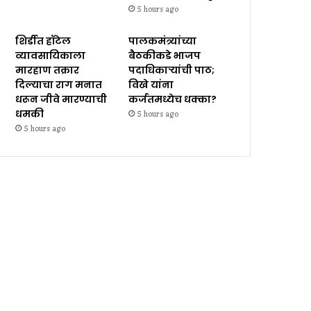
5 hours ago
शिर्डीत हॉटेल
पालकमंत्र्यांच्या
व्यावसायिकाला
बैठकीकडे भाजप
मारहाण तक्रार
पदाधिकाऱ्यांची पाठ;
दिल्याचा राग मनात
विखे यांना
धरून जीवे मारण्याची
कर्जतमध्येच धक्का?
धमकी
5 hours ago
5 hours ago