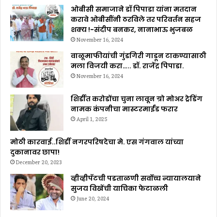
ओबीसी समाजाने डॉ पिपाडा यांना मतदान
करावे ओबीसींनी ठरविले तर परिवर्तन सहज
शक्य !-संदीप बनकर, नानाभाऊ भुजबळ
November 16, 2024
वाळूमाफीयांची गुंडगिरी गाडून टाकण्यासाठी
मला विजयी करा….. डॉ. राजेंद्र पिपाडा.
November 16, 2024
शिर्डीत करोडोंचा चुना लावून ग्रो मोअर ट्रेडिंग
नामक कंपनीचा मास्टरमाईंड फरार
April 1, 2025
मोठी कारवाई..शिर्डी नगरपरिषदेचा मे. एस गंगवाल यांच्या
दुकानावर छापा!
December 20, 2023
व्हीव्हीपॅटची पडताळणी सर्वोच्च न्यायालयाने
सुजय विखेंची याचिका फेटाळली
June 20, 2024