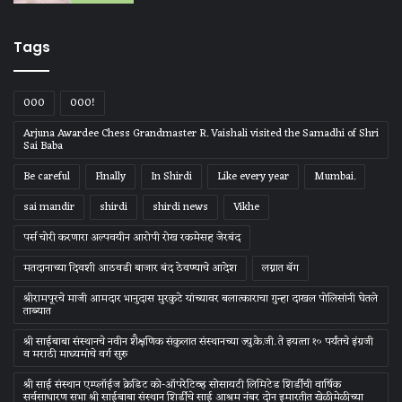
Tags
000
000!
Arjuna Awardee Chess Grandmaster R. Vaishali visited the Samadhi of Shri
Sai Baba
Be careful
Finally
In Shirdi
Like every year
Mumbai.
sai mandir
shirdi
shirdi news
Vikhe
पर्स चोरी करणारा अल्पवयीन आरोपी रोख रकमेसह जेरबंद
मतदानाच्या दिवशी आठवडी बाजार बंद ठेवण्याचे आदेश
लग्नात बॅग
श्रीरामपूरचे माजी आमदार भानुदास मुरकुटे यांच्यावर बलात्काराचा गुन्हा दाखल पोलिसांनी घेतले
ताब्यात
श्री साईबाबा संस्‍थानचे नवीन शैक्षणिक संकुलात संस्‍थानच्‍या ज्‍यु.के.जी. ते इयत्‍ता १० पर्यंतचे इंग्रजी
व मराठी माध्‍यमांचे वर्ग सुरु
श्री साई संस्थान एम्प्लॉईज क्रेडिट को-ऑपरेटिव्ह सोसायटी लिमिटेड शिर्डीची वार्षिक
सर्वसाधारण सभा श्री साईबाबा संस्थान शिर्डीचे साई आश्रम नंबर दोन इमारतीत खेळीमेळीच्या