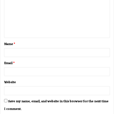
m
m
e
n
t
Name
*
*
Email
*
Website
Save my name, email, and website in this browser for the next time
I comment.