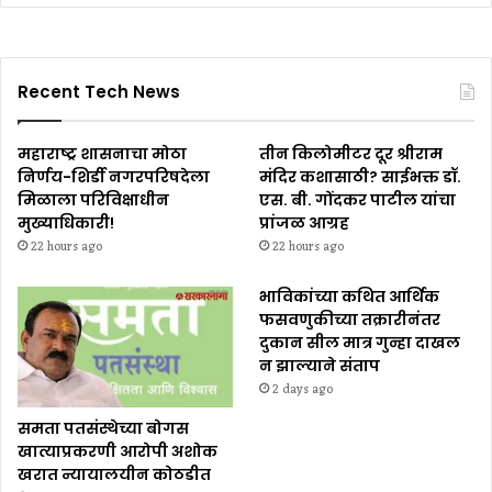
Recent Tech News
महाराष्ट्र शासनाचा मोठा
तीन किलोमीटर दूर श्रीराम
निर्णय-शिर्डी नगरपरिषदेला
मंदिर कशासाठी? साईभक्त डॉ.
मिळाला परिविक्षाधीन
एस. बी. गोंदकर पाटील यांचा
मुख्याधिकारी!
प्रांजळ आग्रह
22 hours ago
22 hours ago
भाविकांच्या कथित आर्थिक
फसवणुकीच्या तक्रारीनंतर
दुकान सील मात्र गुन्हा दाखल
न झाल्याने संताप
2 days ago
समता पतसंस्थेच्या बोगस
खात्याप्रकरणी आरोपी अशोक
खरात न्यायालयीन कोठडीत