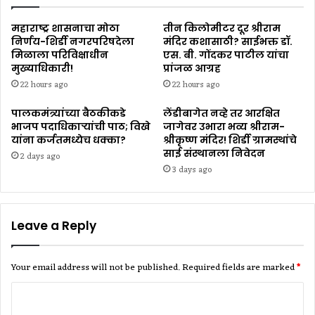
महाराष्ट्र शासनाचा मोठा
तीन किलोमीटर दूर श्रीराम
निर्णय-शिर्डी नगरपरिषदेला
मंदिर कशासाठी? साईभक्त डॉ.
मिळाला परिविक्षाधीन
एस. बी. गोंदकर पाटील यांचा
मुख्याधिकारी!
प्रांजळ आग्रह
22 hours ago
22 hours ago
पालकमंत्र्यांच्या बैठकीकडे
लेंडीबागेत नव्हे तर आरक्षित
भाजप पदाधिकाऱ्यांची पाठ; विखे
जागेवर उभारा भव्य श्रीराम-
यांना कर्जतमध्येच धक्का?
श्रीकृष्ण मंदिर! शिर्डी ग्रामस्थांचे
साई संस्थानला निवेदन
2 days ago
3 days ago
Leave a Reply
Your email address will not be published.
Required fields are marked
*
C
o