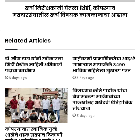
खर्च निरीक्षकांनी घेतला शिर्डी, कोपरगाव
मतदारसंघातील खर्च विषयक कामकाजाचा आढावा
Related Articles
डॉ. मीरा ढास यांनी स्वीकारला
साईचरणी प्रामाणिकतेचा आदर्श!
शिर्डी येथील माहिती अधिकारी
गाभाऱ्यात सापडलेले ३४९०
पदाचा कार्यभार
भाविक महिलेला सुखरूप परत
3 days ago
3 days ago
विजयराव कोते पाटील यांचा
सेवासंकल्प साईबाबांच्या
पालखीसह अखेरची ऐतिहासिक
तीर्थयात्रा
5 days ago
कोपरगावात स्थानिक गुन्हे
शाखेचे धडक सत्रपाच ठिकाणी