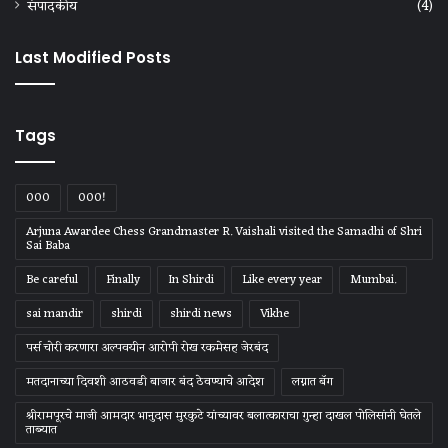
संपादकीय
(4)
Last Modified Posts
Tags
000
000!
Arjuna Awardee Chess Grandmaster R. Vaishali visited the Samadhi of Shri
Sai Baba
Be careful
Finally
In Shirdi
Like every year
Mumbai.
sai mandir
shirdi
shirdi news
Vikhe
पर्स चोरी करणारा अल्पवयीन आरोपी रोख रकमेसह जेरबंद
मतदानाच्या दिवशी आठवडी बाजार बंद ठेवण्याचे आदेश
लग्नात बॅग
श्रीरामपूरचे माजी आमदार भानुदास मुरकुटे यांच्यावर बलात्काराचा गुन्हा दाखल पोलिसांनी घेतले
ताब्यात