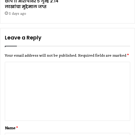
छापे ११ आरोपींवर ५ गुन्हे २.१४
लाखांचा मुद्देमाल जप्त
5 days ago
Leave a Reply
Your email address will not be published.
Required fields are marked
*
C
o
m
m
e
n
t
Name
*
*