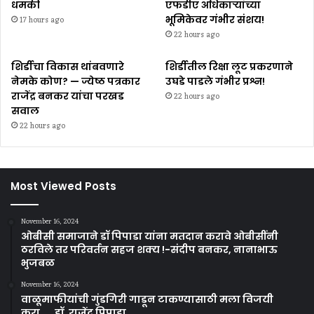
धमकी
एफडीए अधिकाऱ्यांच्या
भूमिकेवर गंभीर संशय!
17 hours ago
22 hours ago
शिर्डीचा विकास थांबवणारे
शिर्डीतील रिक्षा लूट प्रकरणाने
नेमके कोण? — ज्येष्ठ पत्रकार
उघडे पाडले गंभीर प्रश्न!
राजेंद्र बनकर यांचा परखड
22 hours ago
सवाल
22 hours ago
Most Viewed Posts
November 16, 2024
ओबीसी समाजाने डॉ पिपाडा यांना मतदान करावे ओबीसींनी
ठरविले तर परिवर्तन सहज शक्य !-संदीप बनकर, नानाभाऊ
भुजबळ
November 16, 2024
वाळूमाफीयांची गुंडगिरी गाडून टाकण्यासाठी मला विजयी
करा….. डॉ. राजेंद्र पिपाडा.