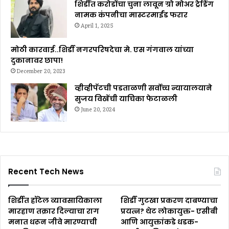
शिर्डीत करोडोंचा चुना लावून ग्रो मोअर ट्रेडिंग
नामक कंपनीचा मास्टरमाईंड फरार
April 1, 2025
मोठी कारवाई..शिर्डी नगरपरिषदेचा मे. एस गंगवाल यांच्या
दुकानावर छापा!
December 20, 2023
व्हीव्हीपॅटची पडताळणी सर्वोच्च न्यायालयाने
सुजय विखेंची याचिका फेटाळली
June 20, 2024
Recent Tech News
शिर्डीत हॉटेल व्यावसायिकाला
शिर्डी गुटखा प्रकरण दाबण्याचा
मारहाण तक्रार दिल्याचा राग
प्रयत्न? थेट लोकायुक्त- एसीबी
मनात धरून जीवे मारण्याची
आणि आयुक्तांकडे धडक-