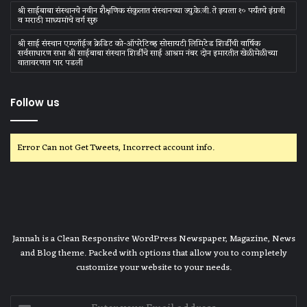
श्री साईबाबा संस्‍थानचे नवीन शैक्षणिक संकुलात संस्‍थानच्‍या ज्‍यु.के.जी. ते इयत्‍ता १० पर्यंतचे इंग्रजी
व मराठी माध्‍यमांचे वर्ग सुरु
श्री साई संस्थान एम्प्लॉईज क्रेडिट को-ऑपरेटिव्ह सोसायटी लिमिटेड शिर्डीची वार्षिक
सर्वसाधारण सभा श्री साईबाबा संस्थान शिर्डीचे साई आश्रम नंबर दोन इमारतीत खेळीमेळीच्या
वातावरणात पार पडली
Follow us
Error Can not Get Tweets, Incorrect account info.
Jannah is a Clean Responsive WordPress Newspaper, Magazine, News
and Blog theme. Packed with options that allow you to completely
customize your website to your needs.
Enter