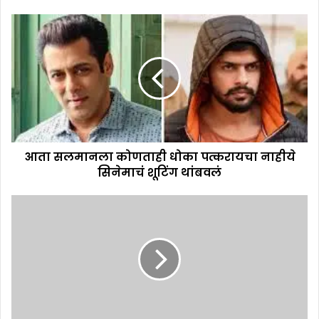
आता सलमानला कोणताही धोका पत्करायचा नाहीये
सिनेमाचं शूटिंग थांबवलं