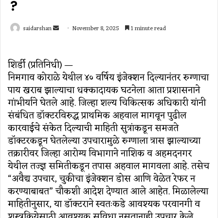
?
Send
saidarshan
November 8, 2025
1 minute read
an
email
शिर्डी (प्रतिनिधी) —
निमगाव कोराळे येथील ४० वर्षिय इंजेक्शन दिल्यानंतर रुग्णाचा
पाय खराब झाल्याचा धक्कादायक घटनेला आता प्रशासनाने
गांभीर्याने घेतले आहे. जिल्हा शल्य चिकित्सक अधिकारी यांनी
संबंधित डॉक्टरविरुद्ध प्राथमिक अहवाल मागवून पुढील
कारवाईचे संकेत दिल्याची माहिती सुत्रांकडून समजते
डॉक्टरकडून घेतलेल्या उपचारामुळे रुग्णाला त्रास झाल्याच्या
तक्रारीवर जिल्हा आरोग्य विभागाने नाशिक व अहमदनगर
येथील तज्ज्ञ समितीकडून तपास अहवाल मागवला आहे. तसेच
“अवैद्य उपचार, चुकीचा इंजेक्शन डोस आणि वेळेत रेफर न
करण्याबाबत” चौकशी आदेश देण्यात आले आहेत. मिळालेल्या
माहितीनुसार, या डॉक्टराने स्वतःकडे आवश्यक परवानगी व
शस्त्रक्रियेसाठी आवश्यक सुविधा नसतानाही उपचार केले,