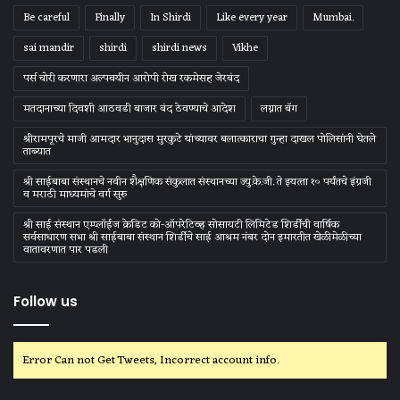
Be careful
Finally
In Shirdi
Like every year
Mumbai.
sai mandir
shirdi
shirdi news
Vikhe
पर्स चोरी करणारा अल्पवयीन आरोपी रोख रकमेसह जेरबंद
मतदानाच्या दिवशी आठवडी बाजार बंद ठेवण्याचे आदेश
लग्नात बॅग
श्रीरामपूरचे माजी आमदार भानुदास मुरकुटे यांच्यावर बलात्काराचा गुन्हा दाखल पोलिसांनी घेतले
ताब्यात
श्री साईबाबा संस्‍थानचे नवीन शैक्षणिक संकुलात संस्‍थानच्‍या ज्‍यु.के.जी. ते इयत्‍ता १० पर्यंतचे इंग्रजी
व मराठी माध्‍यमांचे वर्ग सुरु
श्री साई संस्थान एम्प्लॉईज क्रेडिट को-ऑपरेटिव्ह सोसायटी लिमिटेड शिर्डीची वार्षिक
सर्वसाधारण सभा श्री साईबाबा संस्थान शिर्डीचे साई आश्रम नंबर दोन इमारतीत खेळीमेळीच्या
वातावरणात पार पडली
Follow us
Error Can not Get Tweets, Incorrect account info.