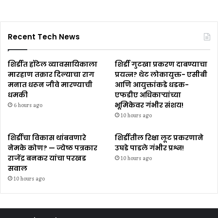
Recent Tech News
शिर्डीत हॉटेल व्यावसायिकाला
शिर्डी गुटखा प्रकरण दाबण्याचा
मारहाण तक्रार दिल्याचा राग
प्रयत्न? थेट लोकायुक्त- एसीबी
मनात धरून जीवे मारण्याची
आणि आयुक्तांकडे धडक-
धमकी
एफडीए अधिकाऱ्यांच्या
भूमिकेवर गंभीर संशय!
6 hours ago
10 hours ago
शिर्डीचा विकास थांबवणारे
शिर्डीतील रिक्षा लूट प्रकरणाने
नेमके कोण? — ज्येष्ठ पत्रकार
उघडे पाडले गंभीर प्रश्न!
राजेंद्र बनकर यांचा परखड
10 hours ago
सवाल
10 hours ago