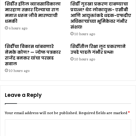
शिर्डीत हॉटेल व्यावसायिकाला
शिर्डी गुटखा प्रकरण दाबण्याचा
मारहाण तक्रार दिल्याचा राग
प्रयत्न? थेट लोकायुक्त- एसीबी
मनात धरून जीवे मारण्याची
आणि आयुक्तांकडे धडक-एफडीए
धमकी
अधिकाऱ्यांच्या भूमिकेवर गंभीर
संशय!
6 hours ago
10 hours ago
शिर्डीचा विकास थांबवणारे
शिर्डीतील रिक्षा लूट प्रकरणाने
नेमके कोण? — ज्येष्ठ पत्रकार
उघडे पाडले गंभीर प्रश्न!
राजेंद्र बनकर यांचा परखड
10 hours ago
सवाल
10 hours ago
Leave a Reply
Your email address will not be published.
Required fields are marked
*
C
o