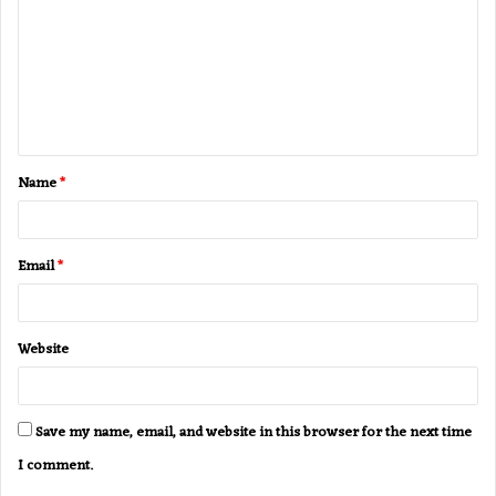
m
m
e
n
t
Name
*
*
Email
*
Website
Save my name, email, and website in this browser for the next time
I comment.