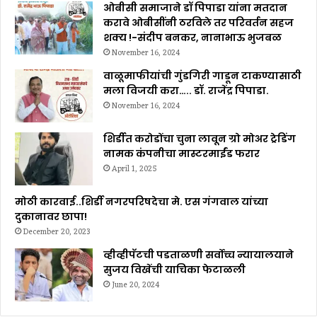
ओबीसी समाजाने डॉ पिपाडा यांना मतदान
करावे ओबीसींनी ठरविले तर परिवर्तन सहज
शक्य !-संदीप बनकर, नानाभाऊ भुजबळ
November 16, 2024
वाळूमाफीयांची गुंडगिरी गाडून टाकण्यासाठी
मला विजयी करा….. डॉ. राजेंद्र पिपाडा.
November 16, 2024
शिर्डीत करोडोंचा चुना लावून ग्रो मोअर ट्रेडिंग
नामक कंपनीचा मास्टरमाईंड फरार
April 1, 2025
मोठी कारवाई..शिर्डी नगरपरिषदेचा मे. एस गंगवाल यांच्या
दुकानावर छापा!
December 20, 2023
व्हीव्हीपॅटची पडताळणी सर्वोच्च न्यायालयाने
सुजय विखेंची याचिका फेटाळली
June 20, 2024