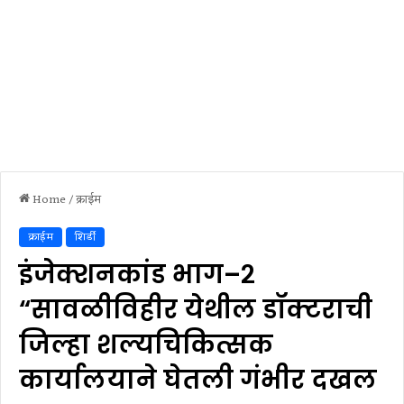
Home
/
क्राईम
क्राईम
शिर्डी
इंजेक्शनकांड भाग–२
“सावळीविहीर येथील डॉक्टराची
जिल्हा शल्यचिकित्सक
कार्यालयाने घेतली गंभीर दखल