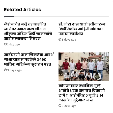
Related Articles
लेंडीबागेत नव्हे तर आरक्षित
डॉ. मीरा ढास यांनी स्वीकारला
जागेवर उभारा भव्य श्रीराम-
शिर्डी येथील माहिती अधिकारी
श्रीकृष्ण मंदिर! शिर्डी ग्रामस्थांचे
पदाचा कार्यभार
साई संस्थानला निवेदन
3 days ago
1 day ago
साईचरणी प्रामाणिकतेचा आदर्श!
गाभाऱ्यात सापडलेले ३४९०
भाविक महिलेला सुखरूप परत
3 days ago
कोपरगावात स्थानिक गुन्हे
शाखेचे धडक सत्रपाच ठिकाणी
छापे ११ आरोपींवर ५ गुन्हे २.१४
लाखांचा मुद्देमाल जप्त
5 days ago