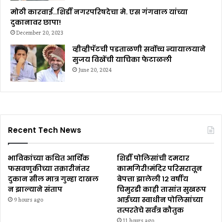
मोठी कारवाई..शिर्डी नगरपरिषदेचा मे. एस गंगवाल यांच्या
दुकानावर छापा!
December 20, 2023
व्हीव्हीपॅटची पडताळणी सर्वोच्च न्यायालयाने
सुजय विखेंची याचिका फेटाळली
June 20, 2024
Recent Tech News
भाविकांच्या कथित आर्थिक
शिर्डी पोलिसांची दमदार
फसवणुकीच्या तक्रारीनंतर
कामगिरी!मंदिर परिसरातून
दुकान सील मात्र गुन्हा दाखल
बेपत्ता झालेली १२ वर्षीय
न झाल्याने संताप
चिमुरडी काही तासांत सुखरूप
आईच्या स्वाधीन पोलिसांच्या
9 hours ago
तत्परतेचे सर्वत्र कौतुक
11 hours ago