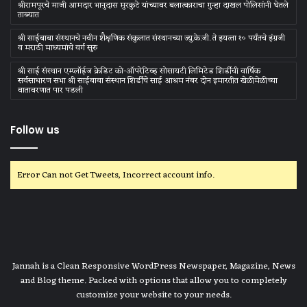
श्रीरामपूरचे माजी आमदार भानुदास मुरकुटे यांच्यावर बलात्काराचा गुन्हा दाखल पोलिसांनी घेतले
ताब्यात
श्री साईबाबा संस्‍थानचे नवीन शैक्षणिक संकुलात संस्‍थानच्‍या ज्‍यु.के.जी. ते इयत्‍ता १० पर्यंतचे इंग्रजी
व मराठी माध्‍यमांचे वर्ग सुरु
श्री साई संस्थान एम्प्लॉईज क्रेडिट को-ऑपरेटिव्ह सोसायटी लिमिटेड शिर्डीची वार्षिक
सर्वसाधारण सभा श्री साईबाबा संस्थान शिर्डीचे साई आश्रम नंबर दोन इमारतीत खेळीमेळीच्या
वातावरणात पार पडली
Follow us
Error Can not Get Tweets, Incorrect account info.
Jannah is a Clean Responsive WordPress Newspaper, Magazine, News
and Blog theme. Packed with options that allow you to completely
customize your website to your needs.