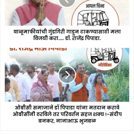
वाळूमाफीयांची गुंडगिरी गाडून टाकण्यासाठी मला
विजयी करा….. डॉ. राजेंद्र पिपाडा.
ओबीसी समाजाने डॉ पिपाडा यांना मतदान करावे
ओबीसींनी ठरविले तर परिवर्तन सहज शक्य !-संदीप
बनकर, नानाभाऊ भुजबळ