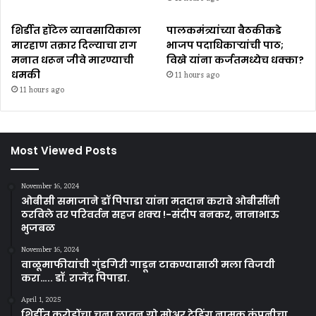
शिर्डीत हॉटेल व्यावसायिकाला
पालकमंत्र्यांच्या बैठकीकडे
मारहाण तक्रार दिल्याचा राग
भाजप पदाधिकाऱ्यांची पाठ;
मनात धरून जीवे मारण्याची
विखे यांना कर्जतमध्येच धक्का?
धमकी
11 hours ago
11 hours ago
Most Viewed Posts
November 16, 2024
ओबीसी समाजाने डॉ पिपाडा यांना मतदान करावे ओबीसींनी
ठरविले तर परिवर्तन सहज शक्य !-संदीप बनकर, नानाभाऊ
भुजबळ
November 16, 2024
वाळूमाफीयांची गुंडगिरी गाडून टाकण्यासाठी मला विजयी
करा….. डॉ. राजेंद्र पिपाडा.
April 1, 2025
शिर्डीत करोडोंचा चुना लावून ग्रो मोअर ट्रेडिंग नामक कंपनीचा