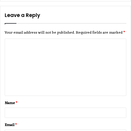
Leave a Reply
Your email address will not be published.
Required fields are marked
*
C
o
m
m
e
n
t
Name
*
*
Email
*