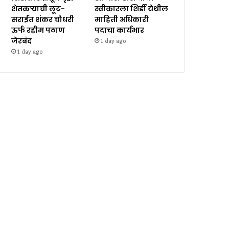
शेतकऱ्याची लूट-
स्वीकारला शिर्डी येथील
सराईत शंकर चौधरी
माहिती अधिकारी
ऊर्फ रहीम पठाण
पदाचा कार्यभार
जेरबंद
1 day ago
1 day ago