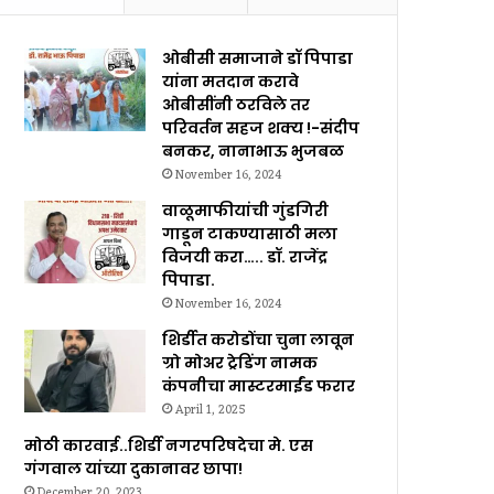
ओबीसी समाजाने डॉ पिपाडा
यांना मतदान करावे
ओबीसींनी ठरविले तर
परिवर्तन सहज शक्य !-संदीप
बनकर, नानाभाऊ भुजबळ
November 16, 2024
वाळूमाफीयांची गुंडगिरी
गाडून टाकण्यासाठी मला
विजयी करा….. डॉ. राजेंद्र
पिपाडा.
November 16, 2024
शिर्डीत करोडोंचा चुना लावून
ग्रो मोअर ट्रेडिंग नामक
कंपनीचा मास्टरमाईंड फरार
April 1, 2025
मोठी कारवाई..शिर्डी नगरपरिषदेचा मे. एस
गंगवाल यांच्या दुकानावर छापा!
December 20, 2023