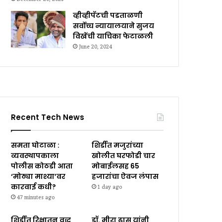
व्हीव्हीपॅटची पडताळणी
सर्वोच्च न्यायालयाने सुजय
विखेंची याचिका फेटाळली
June 20, 2024
Recent Tech News
समता घोटाळा :
शिर्डीत मजुरांच्या
व्यवस्थापकाला
खोलीत घरफोडी चार
पोलीस कोठडी आता
मोबाईलसह ₹65
‘मोठ्या माश्या’वर
हजारांचा ऐवज लंपास
कारवाई कधी?
1 day ago
47 minutes ago
शिर्डीत रिक्षातून वृद्ध
डॉ. मीरा ढास यांनी