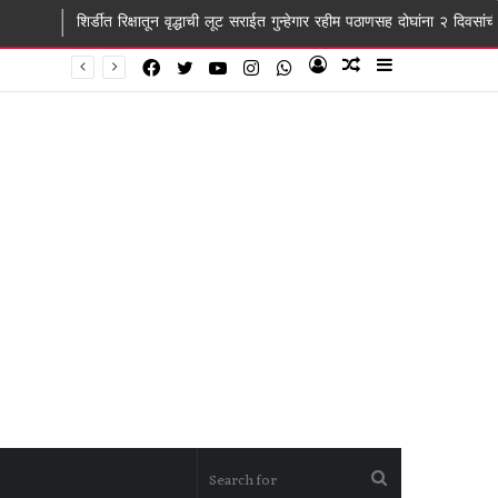
त रिक्षातून वृद्धाची लूट सराईत गुन्हेगार रहीम पठाणसह दोघांना २ दिवसांची पोलीस कोठडी
Facebook
Twitter
YouTube
Instagram
WhatsApp
Log
Random
Sidebar
In
Article
Search