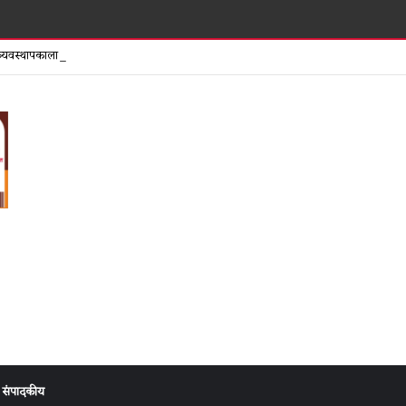
शिर्डी
व्यवस्थापकाला पोलीस कोठडी आता ‘मोठ्या माश्या’वर कारवाई कधी?
संपादकीय