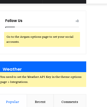
for
Follow Us
Go to the Arqam options page to set your social
accounts.
Weather
You need to set the Weather API Key in the theme options
page > Integrations.
Popular
Recent
Comments