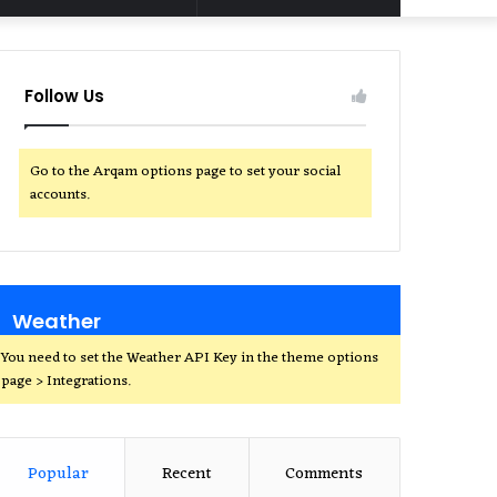
for
Follow Us
Go to the Arqam options page to set your social
accounts.
Weather
You need to set the Weather API Key in the theme options
page > Integrations.
Popular
Recent
Comments