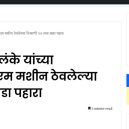
 इ वि एम मशीन ठेवलेल्या ठिकाणी २४ तास खडा पहारा
ंके यांच्या
वि एम मशीन ठेवलेल्या
डा पहारा
1 minute read