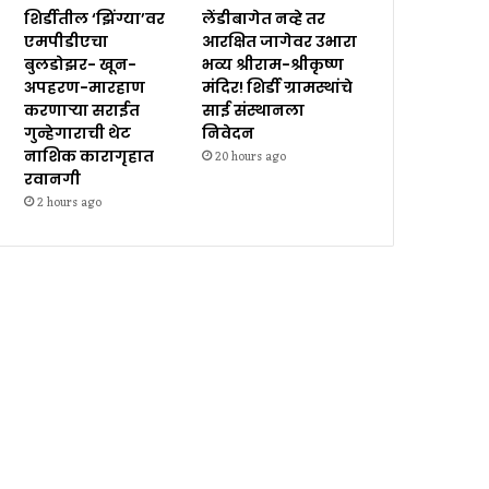
शिर्डीतील ‘झिंग्या’वर
लेंडीबागेत नव्हे तर
एमपीडीएचा
आरक्षित जागेवर उभारा
बुलडोझर- खून-
भव्य श्रीराम-श्रीकृष्ण
अपहरण-मारहाण
मंदिर! शिर्डी ग्रामस्थांचे
करणाऱ्या सराईत
साई संस्थानला
गुन्हेगाराची थेट
निवेदन
नाशिक कारागृहात
20 hours ago
रवानगी
2 hours ago