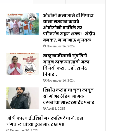
ओबीसी समाजाने डॉ पिपाडा
यांना मतदान करावे
ओबीसींनी ठरविले तर
परिवर्तन सहज शक्य !-संदीप
बनकर, नानाभाऊ भुजबळ
November 16, 2024
वाळूमाफीयांची गुंडगिरी
गाडून टाकण्यासाठी मला
विजयी करा….. डॉ. राजेंद्र
पिपाडा.
November 16, 2024
शिर्डीत करोडोंचा चुना लावून
ग्रो मोअर ट्रेडिंग नामक
कंपनीचा मास्टरमाईंड फरार
April 1, 2025
मोठी कारवाई..शिर्डी नगरपरिषदेचा मे. एस
गंगवाल यांच्या दुकानावर छापा!
December 20, 2023