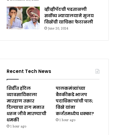
व्हीव्हीपॅटची पडताळणी
सर्वोच्च न्यायालयाने सुजय
विखेंची याचिका फेटाळली
June 20, 2024
Recent Tech News
शिर्डीत हॉटेल
पालकमंत्र्यांच्या
व्यावसायिकाला
बैठकीकडे भाजप
मारहाण तक्रार
पदाधिकाऱ्यांची पाठ;
दिल्याचा राग मनात
विखे यांना
धरून जीवे मारण्याची
कर्जतमध्येच धक्का?
धमकी
1 hour ago
1 hour ago