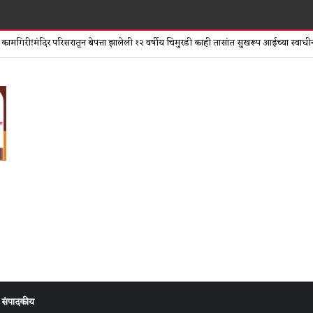
शिर्डी पोल
यिकाला मारहाण तक्रार दिल्याचा राग मनात धरून जीवे मारण्याची धमकी
संपादकीय