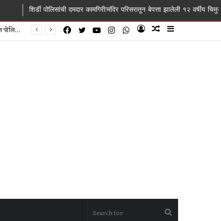
िसांची दमदार कामगिरी!मंदिर परिसरातून बेपत्ता झालेली १२ वर्षीय चिमुरडी काही तासांत सुखर
Facebook
Twitter
YouTube
Instagram
WhatsApp
Log
Random
Sidebar
In
Article
Search