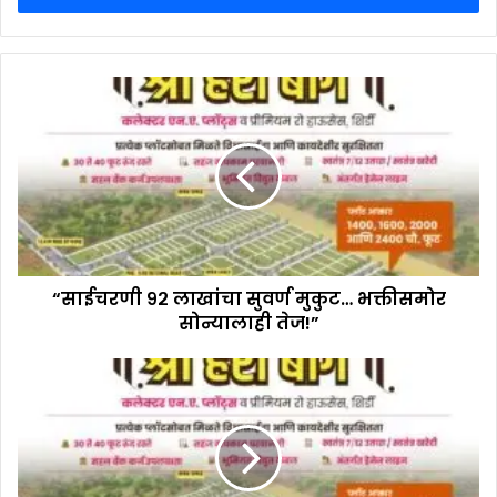
“साईचरणी ९२ लाखांचा सुवर्ण मुकुट… भक्तीसमोर
सोन्यालाही तेज!”