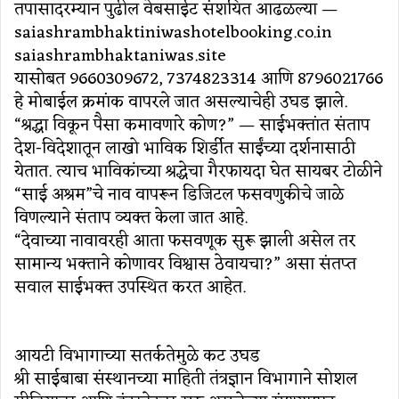
तपासादरम्यान पुढील वेबसाईट संशयित आढळल्या —
saiashrambhaktiniwashotelbooking.co.in
saiashrambhaktaniwas.site
यासोबत 9660309672, 7374823314 आणि 8796021766
हे मोबाईल क्रमांक वापरले जात असल्याचेही उघड झाले.
“श्रद्धा विकून पैसा कमावणारे कोण?” — साईभक्तांत संताप
देश-विदेशातून लाखो भाविक शिर्डीत साईंच्या दर्शनासाठी
येतात. त्याच भाविकांच्या श्रद्धेचा गैरफायदा घेत सायबर टोळीने
“साई अश्रम”चे नाव वापरून डिजिटल फसवणुकीचे जाळे
विणल्याने संताप व्यक्त केला जात आहे.
“देवाच्या नावावरही आता फसवणूक सुरू झाली असेल तर
सामान्य भक्ताने कोणावर विश्वास ठेवायचा?” असा संतप्त
सवाल साईभक्त उपस्थित करत आहेत.
आयटी विभागाच्या सतर्कतेमुळे कट उघड
श्री साईबाबा संस्थानच्या माहिती तंत्रज्ञान विभागाने सोशल