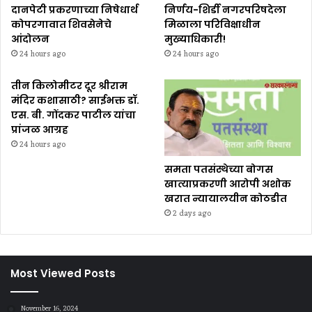
दानपेटी प्रकरणाच्या निषेधार्थ
निर्णय-शिर्डी नगरपरिषदेला
कोपरगावात शिवसेनेचे
मिळाला परिविक्षाधीन
आंदोलन
मुख्याधिकारी!
24 hours ago
24 hours ago
तीन किलोमीटर दूर श्रीराम
मंदिर कशासाठी? साईभक्त डॉ.
एस. बी. गोंदकर पाटील यांचा
प्रांजळ आग्रह
24 hours ago
समता पतसंस्थेच्या बोगस
खात्याप्रकरणी आरोपी अशोक
खरात न्यायालयीन कोठडीत
2 days ago
Most Viewed Posts
November 16, 2024