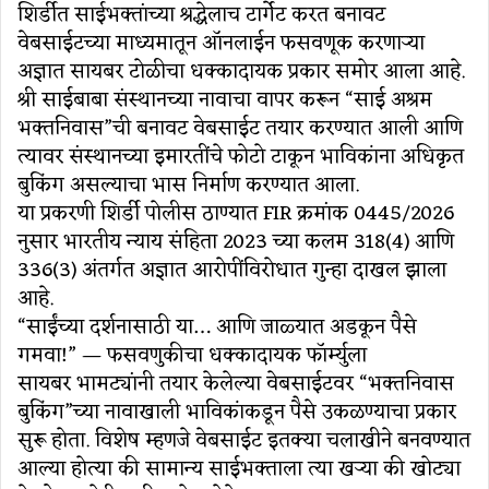
शिर्डीत साईभक्तांच्या श्रद्धेलाच टार्गेट करत बनावट
वेबसाईटच्या माध्यमातून ऑनलाईन फसवणूक करणाऱ्या
अज्ञात सायबर टोळीचा धक्कादायक प्रकार समोर आला आहे.
श्री साईबाबा संस्थानच्या नावाचा वापर करून “साई अश्रम
भक्तनिवास”ची बनावट वेबसाईट तयार करण्यात आली आणि
त्यावर संस्थानच्या इमारतींचे फोटो टाकून भाविकांना अधिकृत
बुकिंग असल्याचा भास निर्माण करण्यात आला.
या प्रकरणी शिर्डी पोलीस ठाण्यात FIR क्रमांक 0445/2026
नुसार भारतीय न्याय संहिता 2023 च्या कलम 318(4) आणि
336(3) अंतर्गत अज्ञात आरोपींविरोधात गुन्हा दाखल झाला
आहे.
“साईंच्या दर्शनासाठी या… आणि जाळ्यात अडकून पैसे
गमवा!” — फसवणुकीचा धक्कादायक फॉर्म्युला
सायबर भामट्यांनी तयार केलेल्या वेबसाईटवर “भक्तनिवास
बुकिंग”च्या नावाखाली भाविकांकडून पैसे उकळण्याचा प्रकार
सुरू होता. विशेष म्हणजे वेबसाईट इतक्या चलाखीने बनवण्यात
आल्या होत्या की सामान्य साईभक्ताला त्या खऱ्या की खोट्या