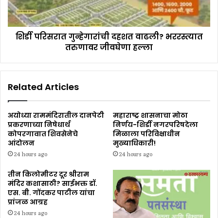
शिर्डी परिसरात गुन्हेगारांची दहशत वाढली? भररस्त्यात
तरुणावर जीवघेणा हल्ला
Related Articles
अयोध्या राममंदिरातील दानपेटी
महाराष्ट्र शासनाचा मोठा
प्रकरणाच्या निषेधार्थ
निर्णय-शिर्डी नगरपरिषदेला
कोपरगावात शिवसेनेचे
मिळाला परिविक्षाधीन
आंदोलन
मुख्याधिकारी!
24 hours ago
24 hours ago
तीन किलोमीटर दूर श्रीराम
मंदिर कशासाठी? साईभक्त डॉ.
एस. बी. गोंदकर पाटील यांचा
प्रांजळ आग्रह
24 hours ago