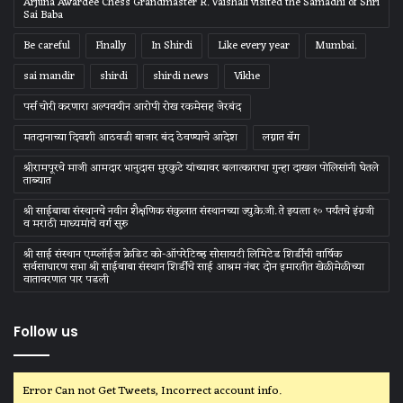
Arjuna Awardee Chess Grandmaster R. Vaishali visited the Samadhi of Shri
Sai Baba
Be careful
Finally
In Shirdi
Like every year
Mumbai.
sai mandir
shirdi
shirdi news
Vikhe
पर्स चोरी करणारा अल्पवयीन आरोपी रोख रकमेसह जेरबंद
मतदानाच्या दिवशी आठवडी बाजार बंद ठेवण्याचे आदेश
लग्नात बॅग
श्रीरामपूरचे माजी आमदार भानुदास मुरकुटे यांच्यावर बलात्काराचा गुन्हा दाखल पोलिसांनी घेतले
ताब्यात
श्री साईबाबा संस्‍थानचे नवीन शैक्षणिक संकुलात संस्‍थानच्‍या ज्‍यु.के.जी. ते इयत्‍ता १० पर्यंतचे इंग्रजी
व मराठी माध्‍यमांचे वर्ग सुरु
श्री साई संस्थान एम्प्लॉईज क्रेडिट को-ऑपरेटिव्ह सोसायटी लिमिटेड शिर्डीची वार्षिक
सर्वसाधारण सभा श्री साईबाबा संस्थान शिर्डीचे साई आश्रम नंबर दोन इमारतीत खेळीमेळीच्या
वातावरणात पार पडली
Follow us
Error Can not Get Tweets, Incorrect account info.