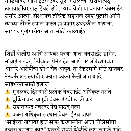
मीडियावर आणि इंटरनेटवर सुरू असलेल्या संशयास्पद
हालचालींवर लक्ष ठेवले होते. त्याच वेळी या बनावट वेबसाईट
समोर आल्या. संस्थानचे तांत्रिक सहायक रमेश पुजारी आणि
त्यांच्या टीमने तपास करून हा प्रकार उघडकीस आणला.
सायबर गुन्हेगारांवर आता मोठी कारवाई?
शिर्डी पोलीस आणि सायबर यंत्रणा आता वेबसाईट डोमेन,
मोबाईल नंबर, डिजिटल पेमेंट ट्रेल आणि IP लोकेशनच्या
आधारे आरोपींचा शोध घेत आहेत. या रॅकेटमागे मोठे सायबर
नेटवर्क असल्याची शक्यता व्यक्त केली जात आहे.
साईभक्तांसाठी इशारा
गुगलवर दिसणारी प्रत्येक वेबसाईट अधिकृत नसते
बुकिंग करण्यापूर्वी वेबसाईटची खात्री करा
संशयास्पद नंबरवर पैसे पाठवू नका
फक्त अधिकृत संस्थान वेबसाईटच वापरा
“साईंच्या नावावर हात साफ करणाऱ्यांना आता पोलिसांचा
दंडुका बसणार का?” याकडे संपूर्ण शिर्डीचे लक्ष लागले आहे.