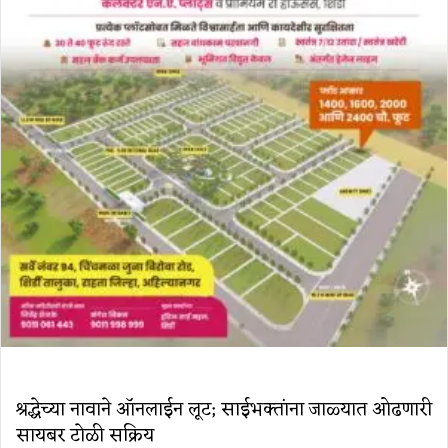
श्रद्धेच्या नावाने ऑनलाईन लूट; साईभक्तांना जाळ्यात ओढणारी
सायबर टोळी सक्रिय