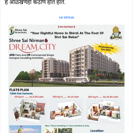
हे ओळखणेही कठीण होत होते.
sai nirman