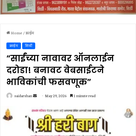
Home
/
क्राईम
क्राईम
शिर्डी
“साईंच्या नावावर ऑनलाईन
दरोडा! बनावट वेबसाईटने
भाविकांची फसवणूक”
Send
saidarshan
May 29, 2026
1 minute read
an
email