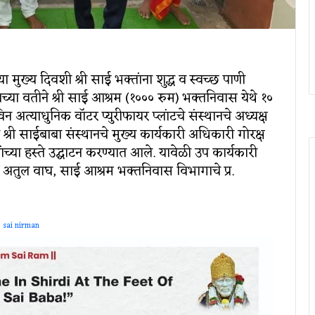
 मुख्‍य दिवशी श्री साई भक्‍तांना शुद्ध व स्‍वच्‍छ पाणी
नच्‍या वतीने श्री साई आश्रम (१००० रुम) भक्‍तनिवास येथे १०
अत्‍याधुनिक वॉटर प्‍युरीफायर प्‍लांटचे संस्थानचे अध्‍यक्ष
 श्री साईबाबा संस्‍थानचे मुख्‍य कार्यकारी अधिकारी गोरक्ष
‍या हस्‍ते उद्घाटन करण्‍यात आले. यावेळी उप कार्यकारी
अतुल वाघ, साई आश्रम भक्‍तनिवास विभागाचे प्र.
sai nirman