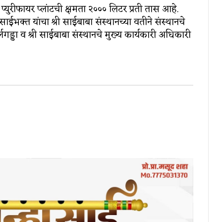
प्‍युरीफायर प्‍लांटची क्षमता २००० लिटर प्रती तास आहे.
 साईभक्‍त यांचा श्री साईबाबा संस्‍थानच्‍या वतीने संस्थानचे
्लगड्डा व श्री साईबाबा संस्‍थानचे मुख्‍य कार्यकारी अधिकारी