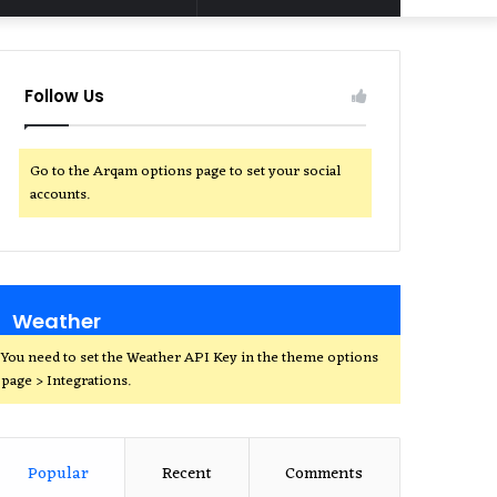
for
Follow Us
Go to the Arqam options page to set your social
accounts.
Weather
You need to set the Weather API Key in the theme options
page > Integrations.
Popular
Recent
Comments