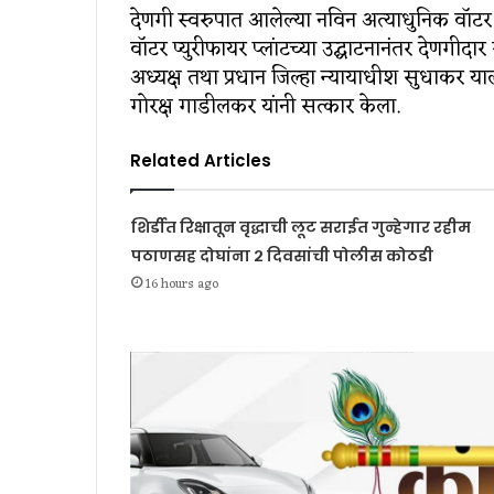
देणगी स्‍वरुपात आलेल्‍या नविन अत्‍याधुनिक वॉटर 
वॉटर प्‍युरीफायर प्‍लांटच्‍या उद्घाटनानंतर देणगीदार
अध्‍यक्ष तथा प्रधान जिल्‍हा न्‍यायाधीश सुधाकर यार
गोरक्ष गाडीलकर यांनी सत्‍कार केला.
Related Articles
शिर्डीत रिक्षातून वृद्धाची लूट सराईत गुन्हेगार रहीम
पठाणसह दोघांना २ दिवसांची पोलीस कोठडी
16 hours ago