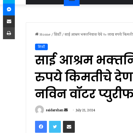
Messenger
Share via Email
Print
Home
/
शिर्डी
/
साई आश्रम भक्‍तनिवास येथे १० लाख रुपये किमतीचे द
शिर्डी
साई आश्रम भक्‍तन
रुपये किमतीचे देणग
नविन वॉटर प्‍युरीफा
Send
saidarshan
July 21, 2024
an
Facebook
Twitter
Share via Email
email