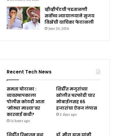
व्हीव्हीपॅटची पडताळणी
सर्वोच्च न्यायालयाने सुजय
विखेंची याचिका फेटाळली
June 20, 2024
Recent Tech News
समता घोटाळा :
शिर्डीत मजुरांच्या
व्यवस्थापकाला
खोलीत घरफोडी चार
पोलीस कोठडी आता
मोबाईलसह ₹65
‘मोठ्या माश्या’वर
हजारांचा ऐवज लंपास
कारवाई कधी?
2 days ago
16 hours ago
शिर्डीत रिक्षातून वृद्ध
डॉ. मीरा ढास यांनी