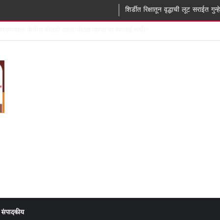
शिर्डीत रिक्षातून वृद्धाची लूट सराईत गुन्हेगार रहीम पठाणस
ा खोलीत घरफोडी चार मोबाईलसह ₹65 हजारांचा ऐवज लंपास
संपादकीय