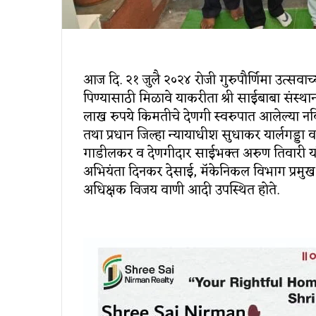
आज दि. २१ जुलै २०२४ रोजी गुरुपौर्णिमा उत्‍सवाच्‍या
पिण्‍यासाठी मिळावे याकरीता श्री साईबाबा संस्‍था
लाख रुपये किमतीचे देणगी स्‍वरुपात आलेल्‍या नविन 
तथा प्रधान जिल्‍हा न्‍यायाधीश सुधाकर यार्लगड्डा व
गाडीलकर व देणगीदार साईभक्‍त अरुण तिवारी यांच्
अभियंता दिनकर देसाई, मॅकेनिकल विभाग प्रमुख 
अधिक्षक विजय वाणी आदी उपस्थित होते.