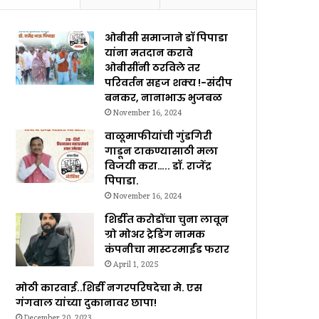
ओबीसी समाजाने डॉ पिपाडा
यांना मतदान करावे
ओबीसींनी ठरविले तर
परिवर्तन सहज शक्य !-संदीप
बनकर, नानाभाऊ भुजबळ
November 16, 2024
वाळूमाफीयांची गुंडगिरी
गाडून टाकण्यासाठी मला
विजयी करा….. डॉ. राजेंद्र
पिपाडा.
November 16, 2024
शिर्डीत करोडोंचा चुना लावून
ग्रो मोअर ट्रेडिंग नामक
कंपनीचा मास्टरमाईंड फरार
April 1, 2025
मोठी कारवाई..शिर्डी नगरपरिषदेचा मे. एस
गंगवाल यांच्या दुकानावर छापा!
December 20, 2023