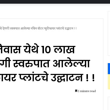
ेणगी स्‍वरुपात आलेल्‍या नविन वॉटर प्‍युरीफायर प्‍लांटचे उद्घाटन ! !
िवास येथे १० लाख
ी स्‍वरुपात आलेल्‍या
यर प्‍लांटचे उद्घाटन ! !
1 minute read