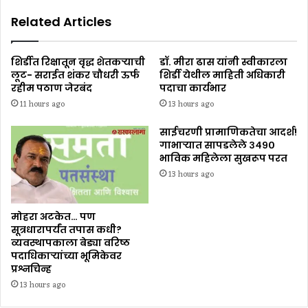
Related Articles
शिर्डीत रिक्षातून वृद्ध शेतकऱ्याची
डॉ. मीरा ढास यांनी स्वीकारला
लूट- सराईत शंकर चौधरी ऊर्फ
शिर्डी येथील माहिती अधिकारी
रहीम पठाण जेरबंद
पदाचा कार्यभार
11 hours ago
13 hours ago
साईचरणी प्रामाणिकतेचा आदर्श!
गाभाऱ्यात सापडलेले ३४९०
भाविक महिलेला सुखरूप परत
13 hours ago
मोहरा अटकेत… पण
सूत्रधारापर्यंत तपास कधी?
व्यवस्थापकाला बेड्या वरिष्ठ
पदाधिकाऱ्यांच्या भूमिकेवर
प्रश्नचिन्ह
13 hours ago