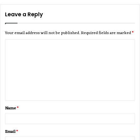
Leave a Reply
Your email address will not be published.
Required fields are marked
*
C
o
m
m
e
n
t
Name
*
*
Email
*