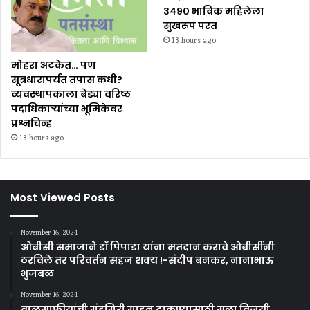
३४९० भाविक महिलेला
सुखरूप परत
13 hours ago
मोहरा अटकेत… पण
सूत्रधारापर्यंत तपास कधी?
व्यवस्थापकाला बेड्या वरिष्ठ
पदाधिकाऱ्यांच्या भूमिकेवर
प्रश्नचिन्ह
13 hours ago
Most Viewed Posts
November 16, 2024
ओबीसी समाजाने डॉ पिपाडा यांना मतदान करावे ओबीसींनी
ठरविले तर परिवर्तन सहज शक्य !-संदीप बनकर, नानाभाऊ
भुजबळ
November 16, 2024
वाळूमाफीयांची गुंडगिरी गाडून टाकण्यासाठी मला विजयी