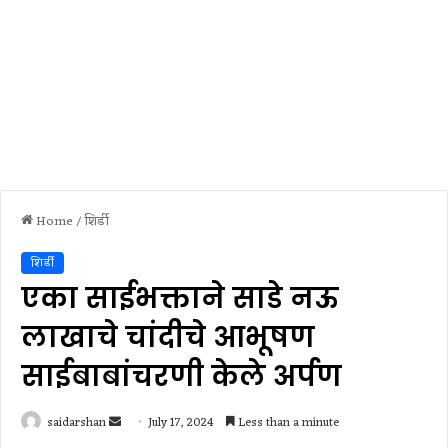
Home
/
शिर्डी
शिर्डी
एका साईभक्ताने साडे नऊ
लाखाचे चांदीचे आभूषण
साईबाबांचरणी केले अर्पण
Send
saidarshan
July 17, 2024
Less than a minute
an