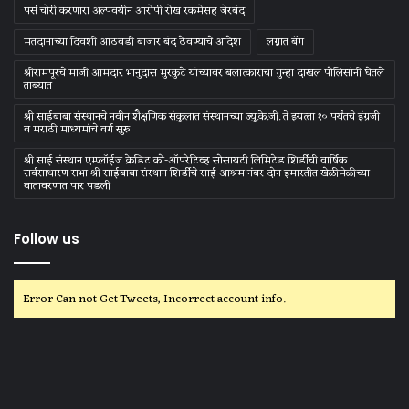
पर्स चोरी करणारा अल्पवयीन आरोपी रोख रकमेसह जेरबंद
मतदानाच्या दिवशी आठवडी बाजार बंद ठेवण्याचे आदेश
लग्नात बॅग
श्रीरामपूरचे माजी आमदार भानुदास मुरकुटे यांच्यावर बलात्काराचा गुन्हा दाखल पोलिसांनी घेतले
ताब्यात
श्री साईबाबा संस्‍थानचे नवीन शैक्षणिक संकुलात संस्‍थानच्‍या ज्‍यु.के.जी. ते इयत्‍ता १० पर्यंतचे इंग्रजी
व मराठी माध्‍यमांचे वर्ग सुरु
श्री साई संस्थान एम्प्लॉईज क्रेडिट को-ऑपरेटिव्ह सोसायटी लिमिटेड शिर्डीची वार्षिक
सर्वसाधारण सभा श्री साईबाबा संस्थान शिर्डीचे साई आश्रम नंबर दोन इमारतीत खेळीमेळीच्या
वातावरणात पार पडली
Follow us
Error Can not Get Tweets, Incorrect account info.