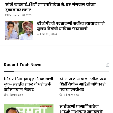
मोठी कारवाई..शिर्डी नगरपरिषदेचा मे. एस गंगवाल यांच्या
दुकानावर छापा!
December 20, 2023
व्हीव्हीपॅटची पडताळणी सर्वोच्च न्यायालयाने
सुजय विखेंची याचिका फेटाळली
June 20, 2024
Recent Tech News
शिर्डीत रिक्षातून वृद्ध शेतकऱ्याची
डॉ. मीरा ढास यांनी स्वीकारला
लूट- सराईत शंकर चौधरी ऊर्फ
शिर्डी येथील माहिती अधिकारी
रहीम पठाण जेरबंद
पदाचा कार्यभार
11 hours ago
13 hours ago
साईचरणी प्रामाणिकतेचा
आदर्श! गाभाऱ्यात सापडलेले