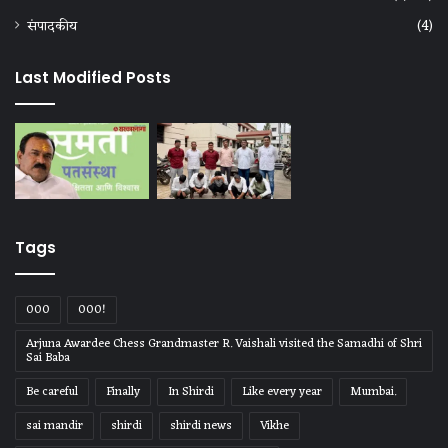
संपादकीय
(4)
Last Modified Posts
Tags
000
000!
Arjuna Awardee Chess Grandmaster R. Vaishali visited the Samadhi of Shri
Sai Baba
Be careful
Finally
In Shirdi
Like every year
Mumbai.
sai mandir
shirdi
shirdi news
Vikhe